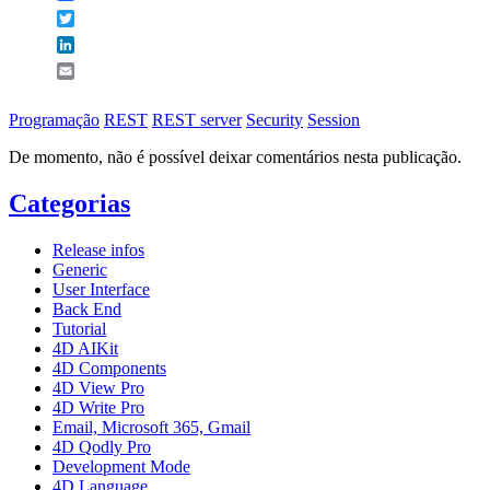
Twitter
LinkedIn
Email
Programação
REST
REST server
Security
Session
De momento, não é possível deixar comentários nesta publicação.
Categorias
Release infos
Generic
User Interface
Back End
Tutorial
4D AIKit
4D Components
4D View Pro
4D Write Pro
Email, Microsoft 365, Gmail
4D Qodly Pro
Development Mode
4D Language