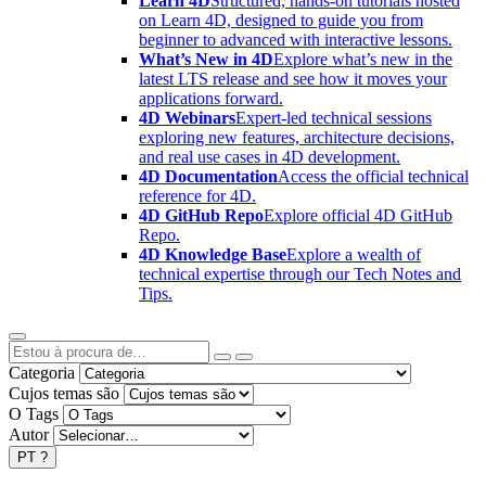
Learn 4D
Structured, hands-on tutorials hosted
on Learn 4D, designed to guide you from
beginner to advanced with interactive lessons.
What’s New in 4D
Explore what’s new in the
latest LTS release and see how it moves your
applications forward.
4D Webinars
Expert-led technical sessions
exploring new features, architecture decisions,
and real use cases in 4D development.
4D Documentation
Access the official technical
reference for 4D.
4D GitHub Repo
Explore official 4D GitHub
Repo.
4D Knowledge Base
Explore a wealth of
technical expertise through our Tech Notes and
Tips.
Categoria
Cujos temas são
O Tags
Autor
PT
?