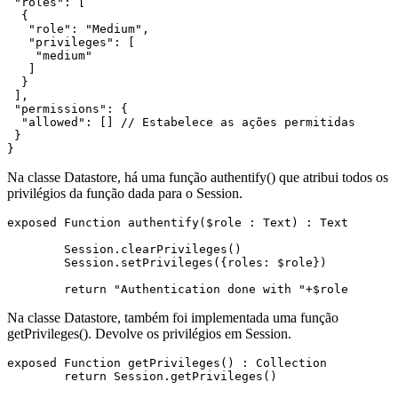
 "roles": [

  {

   "role": "Medium",

   "privileges": [

    "medium"

   ]

  }

 ],

 "permissions": {

  "allowed": [] // Estabelece as ações permitidas

 }

}
Na classe Datastore, há uma função
authentify()
que atribui todos os
privilégios da função dada para o
Session
.
exposed Function authentify($role : Text) : Text

	Session.clearPrivileges()

	Session.setPrivileges({roles: $role})

Na classe Datastore, também foi implementada uma função
getPrivileges()
. Devolve os privilégios em
Session
.
exposed Function getPrivileges() : Collection
