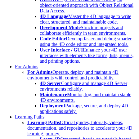
object-oriented approach with Object Relational
Data Access.
4D Language
Master the 4D language to write
clear, structured, and maintainable code.
Development Mode
Structure projects and
collaborate efficiently in team environments.
Code Editor
Develop faster and debug smarter
using the 4D code editor and integrated tools.
User Interface / GUI
Enhance your 4D user
interfaces with elements like forms, lists, menus,
and printing options.
For Admins
For Admins
Operate, deploy, and maintain 4D
environments with control and predictability.
4D Server
Configure and manage 4D Server
environments reliably.
Maintenance
Monitor, log, and maintain stable
4D environments.
Deployment
Package, secure, and deploy 4D
applications safely.
Learning Paths
Learning Paths
Official guides, tutorials, videos,
documentation, and repositories to accelerate your 4D
learning journey.