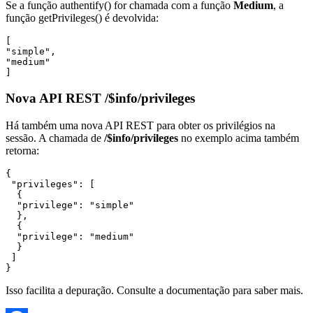
Se a função
authentify()
for chamada com a função
Medium
, a
função
getPrivileges()
é devolvida:
[

"simple",

"medium"

]
Nova API REST /$info/privileges
Há também uma nova API REST para obter os privilégios na
sessão. A chamada de
/$info/privileges
no exemplo acima também
retorna:
{

 "privileges": [

  {

  "privilege": "simple"

  },

  {

  "privilege": "medium"

  }

 ]

Isso facilita a depuração. Consulte a documentação para saber mais.