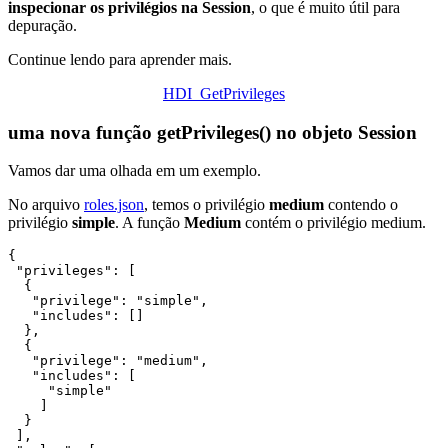
inspecionar os privilégios na Session
, o que é muito útil para
depuração.
Continue lendo para aprender mais.
HDI_GetPrivileges
uma nova função getPrivileges() no objeto Session
Vamos dar uma olhada em um exemplo.
No arquivo
roles.json
, temos o privilégio
medium
contendo o
privilégio
simple
. A função
Medium
contém o privilégio medium.
{

 "privileges": [

  {

   "privilege": "simple",

   "includes": []

  },

  {

   "privilege": "medium",

   "includes": [

     "simple"

    ]

  }

 ],
