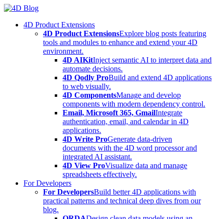
Skip
to
4D Product Extensions
content
4D Product Extensions
Explore blog posts featuring
tools and modules to enhance and extend your 4D
environment.
4D AIKit
Inject semantic AI to interpret data and
automate decisions.
4D Qodly Pro
Build and extend 4D applications
to web visually.
4D Components
Manage and develop
components with modern dependency control.
Email, Microsoft 365, Gmail
Integrate
authentication, email, and calendar in 4D
applications.
4D Write Pro
Generate data-driven
documents with the 4D word processor and
integrated AI assistant.
4D View Pro
Visualize data and manage
spreadsheets effectively.
For Developers
For Developers
Build better 4D applications with
practical patterns and technical deep dives from our
blog.
ORDA
Design clean data models using an