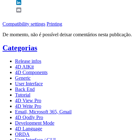
LinkedIn
Email
Compatibility settings
Printing
De momento, não é possível deixar comentários nesta publicação.
Categorias
Release infos
4D AIKit
4D Components
Generic
User Interface
Back End
Tutorial
4D View Pro
4D Write Pro
Email, Microsoft 365, Gmail
4D Qodly Pro
Development Mode
4D Language
ORDA
User Interface / GUI