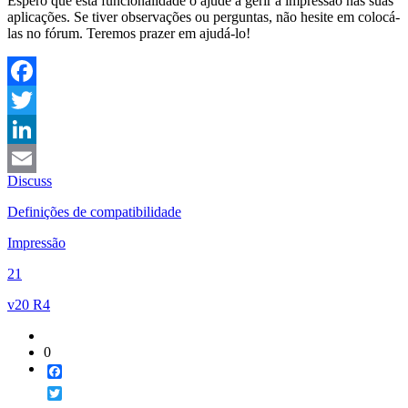
Espero que esta funcionalidade o ajude a gerir a impressão nas suas
aplicações. Se tiver observações ou perguntas, não hesite em colocá-
las no fórum. Teremos prazer em ajudá-lo!
Facebook
Twitter
LinkedIn
Discuss
Email
Definições de compatibilidade
Impressão
21
v20 R4
0
Facebook
Twitter