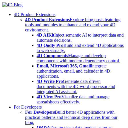
Skip
to
4D Product Extensions
content
4D Product Extensions
Explore blog posts featuring
tools and modules to enhance and extend your 4D
environment.
4D AIKit
Inject semantic AI to interpret data and
automate decisions.
4D Qodly Pro
Build and extend 4D applications
to web visually.
4D Components
Manage and develop
components with modern dependency control.
Email, Microsoft 365, Gmail
Integrate
authentication, email, and calendar in 4D
applications.
4D Write Pro
Generate data-driven
documents with the 4D word processor and
integrated AI assistant.
4D View Pro
Visualize data and manage
spreadsheets effectively.
For Developers
For Developers
Build better 4D applications with
practical patterns and technical deep dives from our
blog.
ORDA
Design clean data models using an