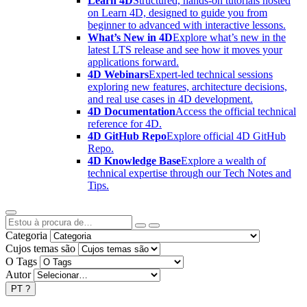
Learn 4D
Structured, hands-on tutorials hosted
on Learn 4D, designed to guide you from
beginner to advanced with interactive lessons.
What’s New in 4D
Explore what’s new in the
latest LTS release and see how it moves your
applications forward.
4D Webinars
Expert-led technical sessions
exploring new features, architecture decisions,
and real use cases in 4D development.
4D Documentation
Access the official technical
reference for 4D.
4D GitHub Repo
Explore official 4D GitHub
Repo.
4D Knowledge Base
Explore a wealth of
technical expertise through our Tech Notes and
Tips.
Categoria
Cujos temas são
O Tags
Autor
PT
?