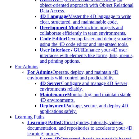
object-oriented approach with Object Relational
Data Access.
4D Language
Master the 4D language to write
clear, structured, and maintainable code.
Development Mode
Structure projects and
collaborate efficiently in team environments.
Code Editor
Develop faster and debug smarter
using the 4D code editor and integrated tools.
User Interface / GUI
Enhance your 4D user
interfaces with elements like forms, lists, menus,
and printing options.
For Admins
For Admins
Operate, deploy, and maintain 4D
environments with control and predictability.
4D Server
Configure and manage 4D Server
environments reliably.
Maintenance
Monitor, log, and maintain stable
4D environments.
Deployment
Package, secure, and deploy 4D
applications safely.
Learning Paths
Learning Paths
Official guides, tutorials, videos,
documentation, and repositories to accelerate your 4D
learning journey.