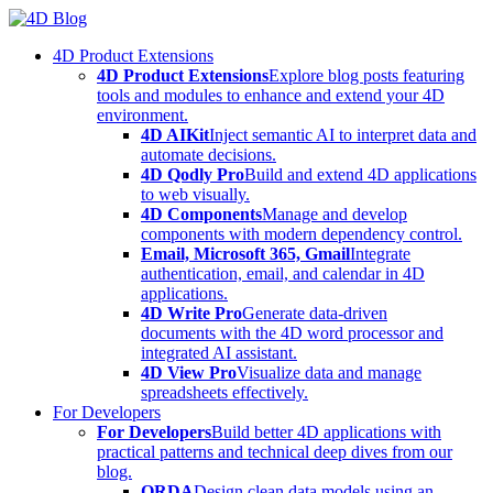
Skip
to
4D Product Extensions
content
4D Product Extensions
Explore blog posts featuring
tools and modules to enhance and extend your 4D
environment.
4D AIKit
Inject semantic AI to interpret data and
automate decisions.
4D Qodly Pro
Build and extend 4D applications
to web visually.
4D Components
Manage and develop
components with modern dependency control.
Email, Microsoft 365, Gmail
Integrate
authentication, email, and calendar in 4D
applications.
4D Write Pro
Generate data-driven
documents with the 4D word processor and
integrated AI assistant.
4D View Pro
Visualize data and manage
spreadsheets effectively.
For Developers
For Developers
Build better 4D applications with
practical patterns and technical deep dives from our
blog.
ORDA
Design clean data models using an