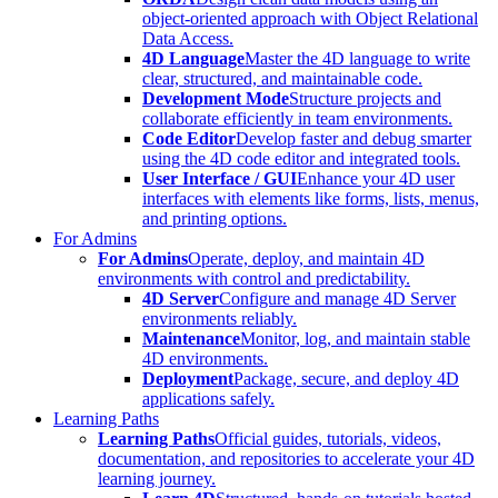
object-oriented approach with Object Relational
Data Access.
4D Language
Master the 4D language to write
clear, structured, and maintainable code.
Development Mode
Structure projects and
collaborate efficiently in team environments.
Code Editor
Develop faster and debug smarter
using the 4D code editor and integrated tools.
User Interface / GUI
Enhance your 4D user
interfaces with elements like forms, lists, menus,
and printing options.
For Admins
For Admins
Operate, deploy, and maintain 4D
environments with control and predictability.
4D Server
Configure and manage 4D Server
environments reliably.
Maintenance
Monitor, log, and maintain stable
4D environments.
Deployment
Package, secure, and deploy 4D
applications safely.
Learning Paths
Learning Paths
Official guides, tutorials, videos,
documentation, and repositories to accelerate your 4D
learning journey.