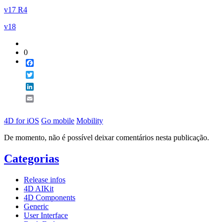
v17 R4
v18
0
Facebook
Twitter
LinkedIn
Email
4D for iOS
Go mobile
Mobility
De momento, não é possível deixar comentários nesta publicação.
Categorias
Release infos
4D AIKit
4D Components
Generic
User Interface