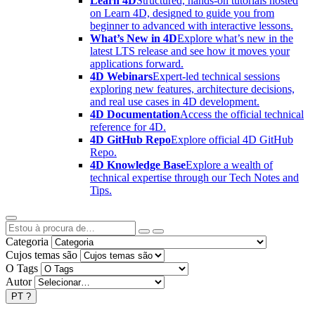
Learn 4D
Structured, hands-on tutorials hosted
on Learn 4D, designed to guide you from
beginner to advanced with interactive lessons.
What’s New in 4D
Explore what’s new in the
latest LTS release and see how it moves your
applications forward.
4D Webinars
Expert-led technical sessions
exploring new features, architecture decisions,
and real use cases in 4D development.
4D Documentation
Access the official technical
reference for 4D.
4D GitHub Repo
Explore official 4D GitHub
Repo.
4D Knowledge Base
Explore a wealth of
technical expertise through our Tech Notes and
Tips.
Categoria
Cujos temas são
O Tags
Autor
PT
?