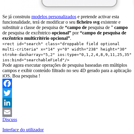
Se já construiu
modelos personalizados
e pretende activar esta
funcionalidade, terá de modificar o seu
ficheiro svg
existente e
substituir a classe de pesquisa de
“campo de
pesquisa de ”
campo
de pesquisa de excêntrico
opcional”
por
“campo de pesquisa de
excêntrico multicritério opcional”
.
<rect id="search" class="droppable field optional
multi-criteria" x="14" y="0" width="238" height="30"
stroke-dasharray="5,2" ios:type="0,1,2,4,8,9,11,25,35"
ios:bind="searchableField"/>
Pode agora executar operações de pesquisa baseadas em múltiplos
campos e exibir conteúdo filtrado no seu 4D gerado para a aplicação
iOS. Boa pesquisa !
Facebook
Twitter
LinkedIn
Discuss
Email
Interface do utilizador