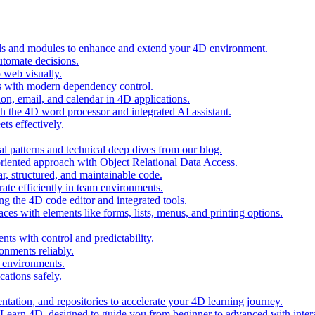
ols and modules to enhance and extend your 4D environment.
automate decisions.
 web visually.
 with modern dependency control.
ion, email, and calendar in 4D applications.
 the 4D word processor and integrated AI assistant.
ts effectively.
al patterns and technical deep dives from our blog.
oriented approach with Object Relational Data Access.
r, structured, and maintainable code.
rate efficiently in team environments.
g the 4D code editor and integrated tools.
ces with elements like forms, lists, menus, and printing options.
ts with control and predictability.
nments reliably.
D environments.
ations safely.
entation, and repositories to accelerate your 4D learning journey.
n Learn 4D, designed to guide you from beginner to advanced with intera