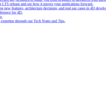
st LTS release and see how it moves your applications forward.
ing new features, architecture decisions, and real use cases in 4D devel
eference for 4D.
o.
l expertise through our Tech Notes and Tips.