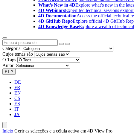
What’s New in 4D
Explore what’s new in the late
4D Webinars
Expert-led technical sessions explor
4D Documentation
Access the official technical r
4D GitHub Repo
Explore official 4D GitHub Rep
4D Knowledge Base
Explore a wealth of technica
Categoria
Cujos temas são
O Tags
Autor
PT
?
DE
FR
EN
CS
ES
IT
JA
Início
Gerir as selecções e a célula activa em 4D View Pro