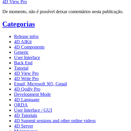
4D View Pro
De momento, não é possível deixar comentários nesta publicação.
Categorias
Release infos
4D AIKit
4D Components
Generic
User Interface
Back End
Tutorial
4D View Pro
4D Write Pro
Email, Microsoft 365, Gmail
4D Qodly Pro
Development Mode
4D Language
ORDA
User Interface / GUI
4D Tutorials
4D Summit sessions and other online videos
4D Server