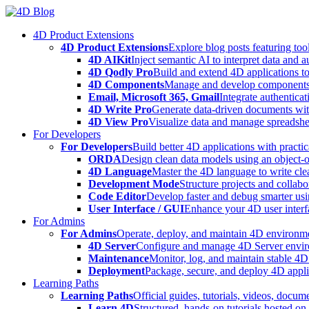
Skip
to
4D Product Extensions
content
4D Product Extensions
Explore blog posts featuring to
4D AIKit
Inject semantic AI to interpret data and 
4D Qodly Pro
Build and extend 4D applications to
4D Components
Manage and develop components
Email, Microsoft 365, Gmail
Integrate authenticat
4D Write Pro
Generate data-driven documents with
4D View Pro
Visualize data and manage spreadshee
For Developers
For Developers
Build better 4D applications with practic
ORDA
Design clean data models using an object-
4D Language
Master the 4D language to write clea
Development Mode
Structure projects and collabo
Code Editor
Develop faster and debug smarter usin
User Interface / GUI
Enhance your 4D user interfa
For Admins
For Admins
Operate, deploy, and maintain 4D environmen
4D Server
Configure and manage 4D Server enviro
Maintenance
Monitor, log, and maintain stable 4
Deployment
Package, secure, and deploy 4D applic
Learning Paths
Learning Paths
Official guides, tutorials, videos, docum
Learn 4D
Structured, hands-on tutorials hosted o