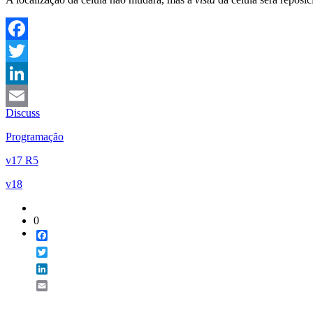
Facebook
Twitter
LinkedIn
Discuss
Email
Programação
v17 R5
v18
0
Facebook
Twitter
LinkedIn
Email