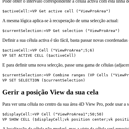
Pode obter o intervalo correspondente à célula activa com esta linha
$activeCell
:=
VP Get active cell
("ViewProArea")
A mesma lógica aplica-se à recuperação de uma selecção actual:
$currentSelection
:=
VP Get selection
("ViewProArea")
Definir a sua célula activa é tão fácil, basta passar novas coordenada
$activeCell
:=
VP Cell
("ViewProArea";5;6)
VP SET ACTIVE CELL
(
$activeCell
)
E para definir uma nova selecção, passe uma gama de células (adjace
$currentSelection
:=
VP Combine ranges
(
VP Cells
("ViewPr
VP SET SELECTION
(
$currentSelection
)
Gerir a posição View da sua cela
Para ver uma célula no centro da sua área 4D View Pro, pode usar a s
$displayCell
:=
VP Cell
("ViewProArea1";50;50)
VP SHOW CELL
(
$displayCell
;
vk position center
;
vk positi
A localização da célula não mudará, mas a
vista
da célula será reposic