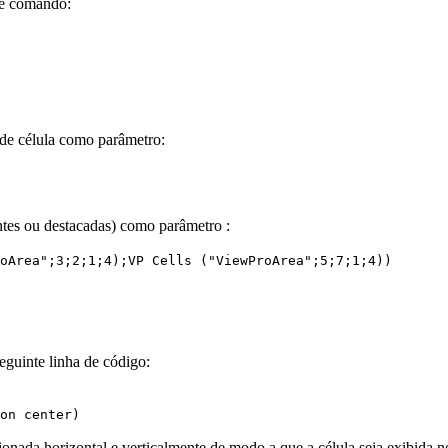
 de comando:
s de célula como parâmetro:
ntes ou destacadas) como parâmetro :
oArea";3;2;1;4);
VP Cells
("ViewProArea";5;7;1;4))
eguinte linha de código:
on center
)
ionada horizontal e verticalmente de modo a que a célula seja exibida no