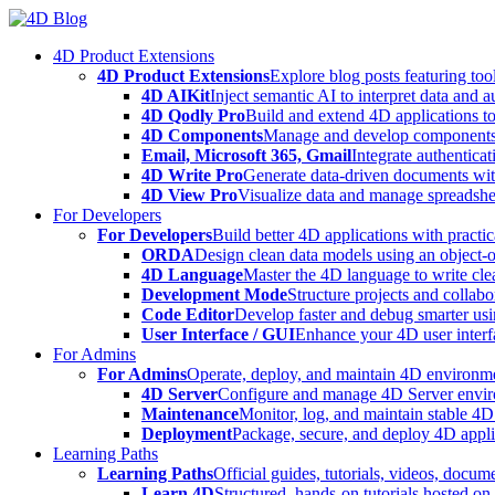
Skip
to
4D Product Extensions
content
4D Product Extensions
Explore blog posts featuring to
4D AIKit
Inject semantic AI to interpret data and 
4D Qodly Pro
Build and extend 4D applications to
4D Components
Manage and develop components
Email, Microsoft 365, Gmail
Integrate authenticat
4D Write Pro
Generate data-driven documents with
4D View Pro
Visualize data and manage spreadshee
For Developers
For Developers
Build better 4D applications with practic
ORDA
Design clean data models using an object-
4D Language
Master the 4D language to write clea
Development Mode
Structure projects and collabo
Code Editor
Develop faster and debug smarter usin
User Interface / GUI
Enhance your 4D user interfa
For Admins
For Admins
Operate, deploy, and maintain 4D environmen
4D Server
Configure and manage 4D Server enviro
Maintenance
Monitor, log, and maintain stable 4
Deployment
Package, secure, and deploy 4D applic
Learning Paths
Learning Paths
Official guides, tutorials, videos, docum
Learn 4D
Structured, hands-on tutorials hosted o