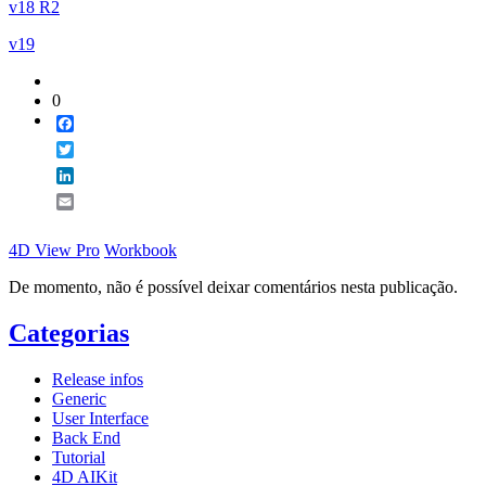
v18 R2
v19
0
Facebook
Twitter
LinkedIn
Email
4D View Pro
Workbook
De momento, não é possível deixar comentários nesta publicação.
Categorias
Release infos
Generic
User Interface
Back End
Tutorial
4D AIKit