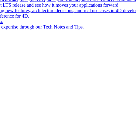
st LTS release and see how it moves your applications forward.
ing new features, architecture decisions, and real use cases in 4D devel
eference for 4D.
o.
l expertise through our Tech Notes and Tips.