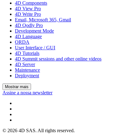
4D Components
4D View Pro
4D Write Pro
Email, Microsoft 365, Gmail
4D Qodly Pro
Development Mode
4D Language
ORDA
User Interface / GUI
4D Tutorials
4D Summit sessions and other online videos
4D Server
Maintenance
Deployment
Mostrar mais
Assine a nossa newsletter
© 2026 4D SAS. All rights reserved.