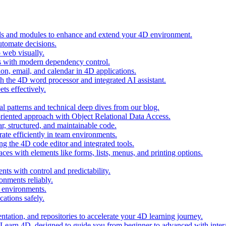
ols and modules to enhance and extend your 4D environment.
automate decisions.
 web visually.
 with modern dependency control.
ion, email, and calendar in 4D applications.
 the 4D word processor and integrated AI assistant.
ts effectively.
al patterns and technical deep dives from our blog.
oriented approach with Object Relational Data Access.
r, structured, and maintainable code.
rate efficiently in team environments.
g the 4D code editor and integrated tools.
ces with elements like forms, lists, menus, and printing options.
ts with control and predictability.
nments reliably.
D environments.
ations safely.
entation, and repositories to accelerate your 4D learning journey.
n Learn 4D, designed to guide you from beginner to advanced with intera