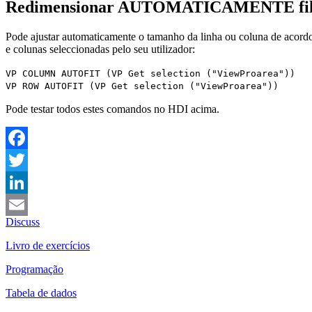
Redimensionar AUTOMATICAMENTE filas
Pode ajustar automaticamente o tamanho da linha ou coluna de aco
e colunas seleccionadas pelo seu utilizador:
VP COLUMN AUTOFIT
(
VP Get selection
("ViewProarea"))
VP ROW AUTOFIT
(
VP Get selection
("ViewProarea"))
Pode testar todos estes comandos no HDI acima.
Facebook
Twitter
LinkedIn
Discuss
Email
Livro de exercícios
Programação
Tabela de dados