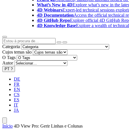
What’s New in 4D
Explore what’s new in the late
4D Webinars
Expert-led technical sessions explor
4D Documentation
Access the official technical r
4D GitHub Repo
Explore official 4D GitHub Rep
4D Knowledge Base
Explore a wealth of technica
Categoria
Cujos temas são
O Tags
Autor
PT
?
DE
FR
EN
CS
ES
IT
JA
Início
4D View Pro: Gerir Linhas e Colunas