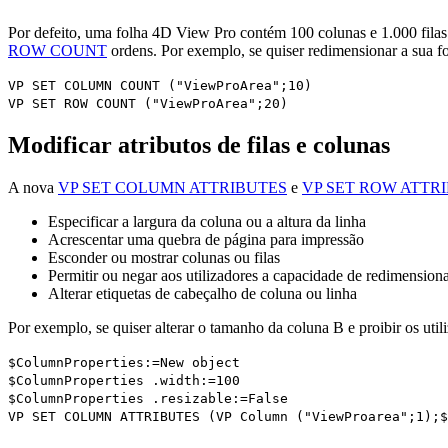
Por defeito, uma folha 4D View Pro contém 100 colunas e 1.000 filas. 
ROW COUNT
ordens. Por exemplo, se quiser redimensionar a sua fol
VP SET COLUMN COUNT
("ViewProArea";10)
VP SET ROW COUNT
("ViewProArea";20)
Modificar atributos de filas e colunas
A nova
VP SET COLUMN ATTRIBUTES
e
VP SET ROW ATTR
Especificar a largura da coluna ou a altura da linha
Acrescentar uma quebra de página para impressão
Esconder ou mostrar colunas ou filas
Permitir ou negar aos utilizadores a capacidade de redimensiona
Alterar etiquetas de cabeçalho de coluna ou linha
Por exemplo, se quiser alterar o tamanho da coluna B e proibir os utili
$ColumnProperties
:=
New object
$ColumnProperties
.
width
:=100
$ColumnProperties
.
resizable
:=
False
VP SET COLUMN ATTRIBUTES
(
VP Column
("ViewProarea";1);
$