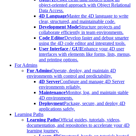
object-oriented approach with Object Relational
Data Access.
4D Language
Master the 4D language to write
clear, structured, and maintainable code.
Development Mode
Structure projects and
collaborate efficiently in team environments.
Code Editor
Develop faster and debug smarter
using the 4D code editor and integrated tools.
User Interface / GUI
Enhance your 4D user
interfaces with elements like forms, lists, menus,
and printing options.
For Admins
For Admins
Operate, deploy, and maintain 4D
environments with control and predictability.
4D Server
Configure and manage 4D Server
environments reliably.
Maintenance
Monitor, log, and maintain stable
4D environments.
Deployment
Package, secure, and deploy 4D
applications safely.
Learning Paths
Learning Paths
Official guides, tutorials, videos,
documentation, and repositories to accelerate your 4D
learning journey.