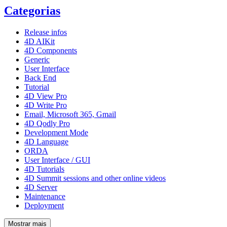
Categorias
Release infos
4D AIKit
4D Components
Generic
User Interface
Back End
Tutorial
4D View Pro
4D Write Pro
Email, Microsoft 365, Gmail
4D Qodly Pro
Development Mode
4D Language
ORDA
User Interface / GUI
4D Tutorials
4D Summit sessions and other online videos
4D Server
Maintenance
Deployment
Mostrar mais