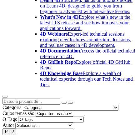
Learn 4D
Structured, hands-on tutorials hosted
on Learn 4D, designed to guide you from
beginner to advanced with interactive lessons.
What’s New in 4D
Explore what’s new in the
latest LTS release and see how it moves your
applications forward.
4D Webinars
Expert-led technical sessions
exploring new features, architecture decisions,
and real use cases in 4D development.
4D Documentation
Access the official technical
reference for 4D.
4D GitHub Repo
Explore official 4D GitHub
Repo.
4D Knowledge Base
Explore a wealth of
technical expertise through our Tech Notes and
Tips.
Categoria
Cujos temas são
O Tags
Autor
PT
?