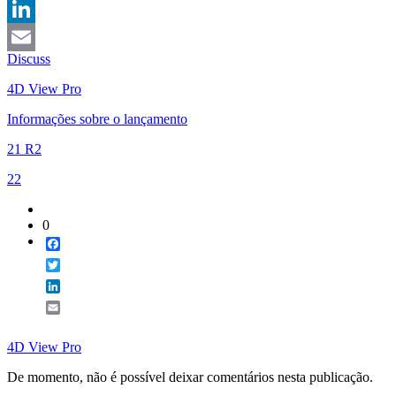
Twitter
LinkedIn
Discuss
Email
4D View Pro
Informações sobre o lançamento
21 R2
22
0
Facebook
Twitter
LinkedIn
Email
4D View Pro
De momento, não é possível deixar comentários nesta publicação.