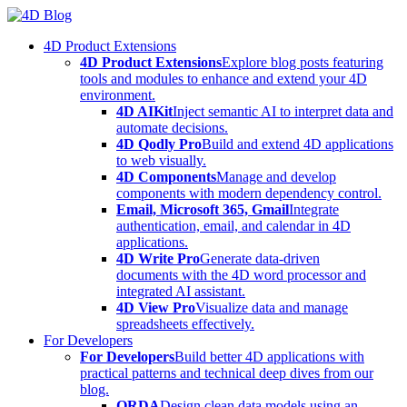
Skip
to
4D Product Extensions
content
4D Product Extensions
Explore blog posts featuring
tools and modules to enhance and extend your 4D
environment.
4D AIKit
Inject semantic AI to interpret data and
automate decisions.
4D Qodly Pro
Build and extend 4D applications
to web visually.
4D Components
Manage and develop
components with modern dependency control.
Email, Microsoft 365, Gmail
Integrate
authentication, email, and calendar in 4D
applications.
4D Write Pro
Generate data-driven
documents with the 4D word processor and
integrated AI assistant.
4D View Pro
Visualize data and manage
spreadsheets effectively.
For Developers
For Developers
Build better 4D applications with
practical patterns and technical deep dives from our
blog.
ORDA
Design clean data models using an