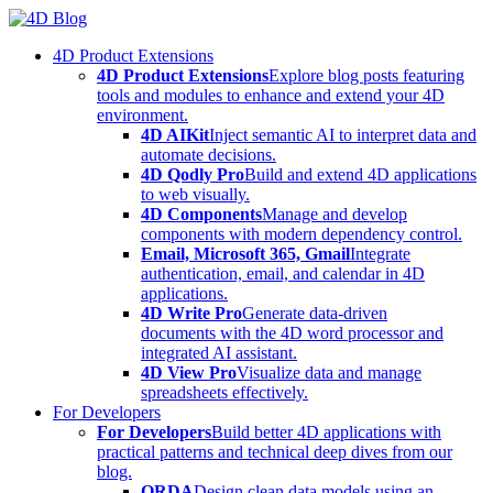
Skip
to
4D Product Extensions
content
4D Product Extensions
Explore blog posts featuring
tools and modules to enhance and extend your 4D
environment.
4D AIKit
Inject semantic AI to interpret data and
automate decisions.
4D Qodly Pro
Build and extend 4D applications
to web visually.
4D Components
Manage and develop
components with modern dependency control.
Email, Microsoft 365, Gmail
Integrate
authentication, email, and calendar in 4D
applications.
4D Write Pro
Generate data-driven
documents with the 4D word processor and
integrated AI assistant.
4D View Pro
Visualize data and manage
spreadsheets effectively.
For Developers
For Developers
Build better 4D applications with
practical patterns and technical deep dives from our
blog.
ORDA
Design clean data models using an