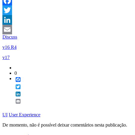
Facebook
Twitter
LinkedIn
Discuss
Email
v16 R4
v17
0
Facebook
Twitter
LinkedIn
Email
UI
User Experience
De momento, não é possível deixar comentários nesta publicação.