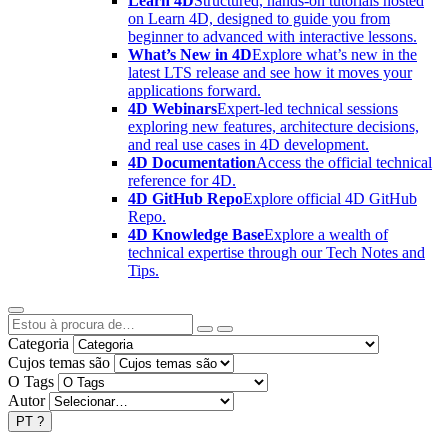
Learn 4D
Structured, hands-on tutorials hosted
on Learn 4D, designed to guide you from
beginner to advanced with interactive lessons.
What’s New in 4D
Explore what’s new in the
latest LTS release and see how it moves your
applications forward.
4D Webinars
Expert-led technical sessions
exploring new features, architecture decisions,
and real use cases in 4D development.
4D Documentation
Access the official technical
reference for 4D.
4D GitHub Repo
Explore official 4D GitHub
Repo.
4D Knowledge Base
Explore a wealth of
technical expertise through our Tech Notes and
Tips.
Categoria
Cujos temas são
O Tags
Autor
PT
?