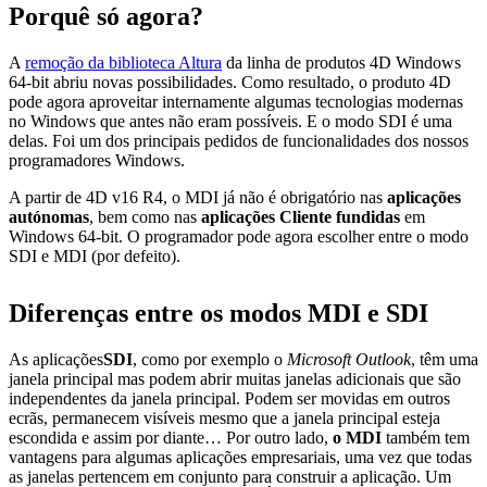
Porquê só agora?
A
remoção da biblioteca Altura
da linha de produtos 4D Windows
64-bit abriu novas possibilidades. Como resultado, o produto 4D
pode agora aproveitar internamente algumas tecnologias modernas
no Windows que antes não eram possíveis. E o modo SDI é uma
delas. Foi um dos principais pedidos de funcionalidades dos nossos
programadores Windows.
A partir de
4D v16 R4
, o MDI já não é obrigatório nas
aplicações
autónomas
, bem como nas
aplicações Cliente fundidas
em
Windows 64-bit. O programador pode agora escolher entre o modo
SDI e MDI (por defeito).
Diferenças entre os modos MDI e SDI
As aplicações
SDI
, como por exemplo o
Microsoft Outlook
, têm uma
janela principal mas podem abrir muitas janelas adicionais que são
independentes da janela principal. Podem ser movidas em outros
ecrãs, permanecem visíveis mesmo que a janela principal esteja
escondida e assim por diante… Por outro lado,
o MDI
também tem
vantagens para algumas aplicações empresariais, uma vez que todas
as janelas pertencem em conjunto para construir a aplicação. Um