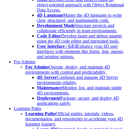
object-oriented approach with Object Relational
Data Access.
4D Language
Master the 4D language to write
clear, structured, and maintainable code.
Development Mode
Structure projects and
collaborate efficiently in team environments.
Code Editor
Develop faster and debug smarter
using the 4D code editor and integrated tools.
User Interface / GUI
Enhance your 4D user
interfaces with elements like forms, lists, menus,
and printing options.
For Admins
For Admins
Operate, deploy, and maintain 4D
environments with control and predictability.
4D Server
Configure and manage 4D Server
environments reliably.
Maintenance
Monitor, log, and maintain stable
4D environments.
Deployment
Package, secure, and deploy 4D
applications safely.
Learning Paths
Learning Paths
Official guides, tutorials, videos,
documentation, and repositories to accelerate your 4D
learning journey.