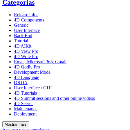
Categorias
Release infos
4D Components
Generic
User Interface
Back End
Tutorial
4D AIKit
4D View Pro
4D Write Pro
Email, Microsoft 365, Gmail
4D Qodly Pro
Development Mode
4D Language
ORDA
User Interface / GUI
4D Tutorials
4D Summit sessions and other online videos
4D Server
Maintenance
Deployment
Mostrar mais
Assine a nossa newsletter