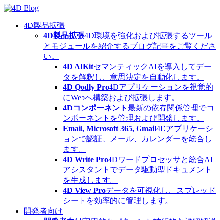
Skip
to
content
4D製品拡張
4D製品拡張
4D環境を強化および拡張するツール
とモジュールを紹介するブログ記事をご覧くださ
い。
4D AIKit
セマンティックAIを導入してデー
タを解釈し、意思決定を自動化します。
4D Qodly Pro
4Dアプリケーションを視覚的
にWebへ構築および拡張します。
4Dコンポーネント
最新の依存関係管理でコ
ンポーネントを管理および開発します。
Email, Microsoft 365, Gmail
4Dアプリケーシ
ョンで認証、メール、カレンダーを統合し
ます。
4D Write Pro
4Dワードプロセッサと統合AI
アシスタントでデータ駆動型ドキュメント
を生成します。
4D View Pro
データを可視化し、スプレッド
シートを効率的に管理します。
開発者向け