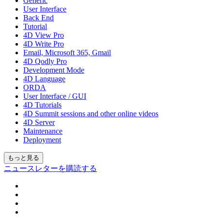
Generic
User Interface
Back End
Tutorial
4D View Pro
4D Write Pro
Email, Microsoft 365, Gmail
4D Qodly Pro
Development Mode
4D Language
ORDA
User Interface / GUI
4D Tutorials
4D Summit sessions and other online videos
4D Server
Maintenance
Deployment
もっと見る
ニュースレターを購読する