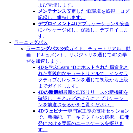
よび管理します。
メンテナンス
安定した4D環境を監視、ログ
記録し、維持します。
デプロイメント
4Dアプリケーションを安全
にパッケージ化し、保護し、デプロイしま
す。
ラーニングパス
ラーニングパス
公式ガイド、チュートリアル、動
画、ドキュメント、リポジトリを通じて4Dの学
習を加速します。
4Dを学ぶ
Learn 4Dにホストされた構造化さ
れた実践的なチュートリアルで、インタラ
クティブなレッスンを通じて初級から上級
までガイドします。
4Dの新機能
最新のLTSリリースの新機能を
確認し、それがどのようにアプリケーショ
ンを前進させるかをご覧ください。
4Dウェビナー
専門家主導の技術セッション
で、新機能、アーキテクチャの選択、4D開
発における実際のユースケースを探りま
す。