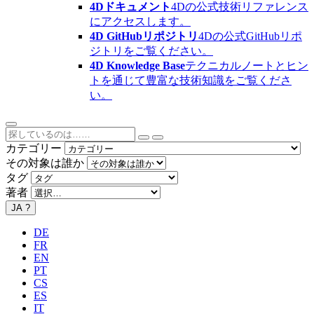
4Dドキュメント
4Dの公式技術リファレンス
にアクセスします。
4D GitHubリポジトリ
4Dの公式GitHubリポ
ジトリをご覧ください。
4D Knowledge Base
テクニカルノートとヒン
トを通じて豊富な技術知識をご覧くださ
い。
カテゴリー
その対象は誰か
タグ
著者
JA
?
DE
FR
EN
PT
CS
ES
IT