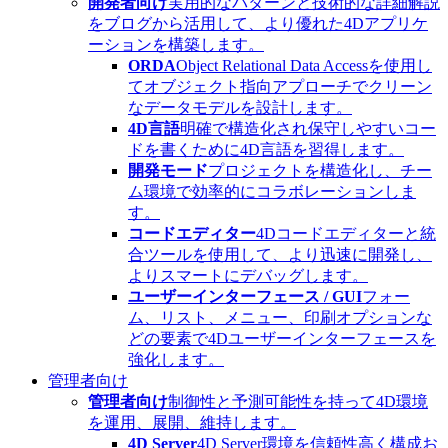
開発者向け
実用的なパターンと技術的な詳細解説
をブログから活用して、より優れた4Dアプリケ
ーションを構築します。
ORDA
Object Relational Data Accessを使用し
てオブジェクト指向アプローチでクリーン
なデータモデルを設計します。
4D言語
明確で構造化され保守しやすいコー
ドを書くために4D言語を習得します。
開発モード
プロジェクトを構造化し、チー
ム環境で効率的にコラボレーションしま
す。
コードエディター
4Dコードエディターと統
合ツールを使用して、より迅速に開発し、
よりスマートにデバッグします。
ユーザーインターフェース / GUI
フォー
ム、リスト、メニュー、印刷オプションな
どの要素で4Dユーザーインターフェースを
強化します。
管理者向け
管理者向け
制御性と予測可能性を持って4D環境
を運用、展開、維持します。
4D Server
4D Server環境を信頼性高く構成お