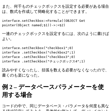
また、何千ものチェックボックスを設定する必要がある場合
は、数式を作成して簡略化することができます。
interface
.
setCheckbox
:=
Formula
((
OBJECT Get
pointer
(
Object named
;
$1
))->:=
$2
)
一連のチェックボックスを設定するには、次のように書けば
よい。
interface
.
setCheckbox
("checkbox1";0)
interface
.
setCheckbox
("checkbox2";1)
interface
.
setCheckbox
("checkbox3";0)
interface
.
setCheckbox
("チェックボックス4";1)
読みやすくなったし、括弧を数える必要がなくなったので、
書くのも楽になった。
例 2 – データベースパラメーターを使
用する場合
コードの中で、同じデータベース・パラメータを何度も異な