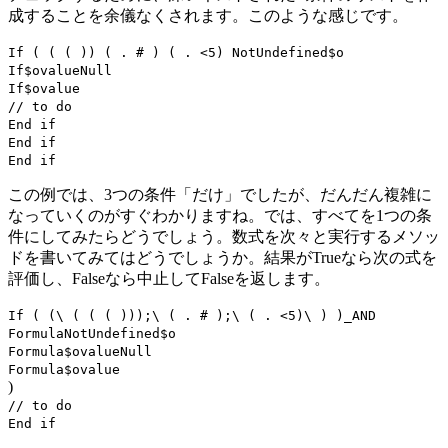
成することを余儀なくされます。このような感じです。
If
( ( ( )) ( . # ) ( . <5)
Not
Undefined
$o
If
$o
value
Null
If
$o
value
// to do
End if
End if
End if
この例では、3つの条件「だけ」でしたが、だんだん複雑に
なっていくのがすぐわかりますね。では、すべてを1つの条
件にしてみたらどうでしょう。数式を次々と実行するメソッ
ドを書いてみてはどうでしょうか。結果がTrueなら次の式を
評価し、Falseなら中止してFalseを返します。
If
( (\ ( ( ( )));\ ( . # );\ ( . <5)\ ) )
_AND
Formula
Not
Undefined
$o
Formula
$o
value
Null
Formula
$o
value
)
// to do
End if