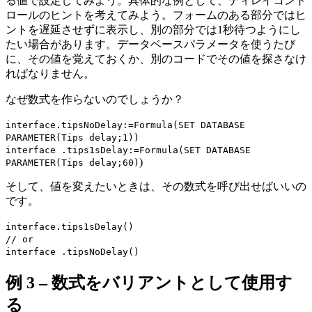
る値で設定してみよう。具体的な例として、ディレイコント
ロールのヒントを考えてみよう。フォームのある部分ではヒ
ントを遅延させずに表示し、別の部分では1秒待つようにし
たい場合があります。データベースパラメータを使うたび
に、その値を覚えておくか、別のコードでその値を探さなけ
ればなりません。
なぜ数式を作らないのでしょうか？
interface
.
tipsNoDelay
:=
Formula
(
SET DATABASE
PARAMETER
(
Tips delay
;1))
interface
.
tips1sDelay
:=
Formula
(
SET DATABASE
)
PARAMETER
(
Tips delay
;60)
そして、値を変えたいときは、その数式を呼び出せばいいの
です。
interface
.
tips1sDelay
()
// or
interface
.
tipsNoDelay
()
例 3 – 数式をバリアントとして使用す
る