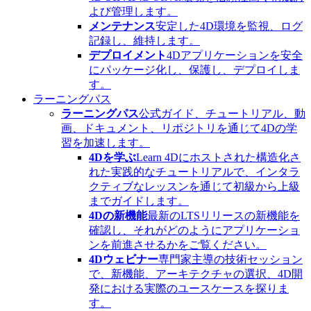
よび管理します。
メンテナンス
安定した4D環境を監視、ログ
記録し、維持します。
デプロイメント
4Dアプリケーションを安全
にパッケージ化し、保護し、デプロイしま
す。
ラーニングパス
ラーニングパス
公式ガイド、チュートリアル、動
画、ドキュメント、リポジトリを通じて4Dの学
習を加速します。
4Dを学ぶ
Learn 4Dにホストされた構造化さ
れた実践的なチュートリアルで、インタラ
クティブなレッスンを通じて初級から上級
までガイドします。
4Dの新機能
最新のLTSリリースの新機能を
確認し、それがどのようにアプリケーショ
ンを前進させるかをご覧ください。
4Dウェビナー
専門家主導の技術セッション
で、新機能、アーキテクチャの選択、4D開
発における実際のユースケースを探りま
す。