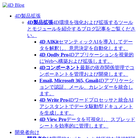
Skip
to
content
4D製品拡張
4D製品拡張
4D環境を強化および拡張するツール
とモジュールを紹介するブログ記事をご覧くださ
い。
4D AIKit
セマンティックAIを導入してデー
タを解釈し、意思決定を自動化します。
4D Qodly Pro
4Dアプリケーションを視覚的
にWebへ構築および拡張します。
4Dコンポーネント
最新の依存関係管理でコ
ンポーネントを管理および開発します。
Email, Microsoft 365, Gmail
4Dアプリケーシ
ョンで認証、メール、カレンダーを統合し
ます。
4D Write Pro
4Dワードプロセッサと統合AI
アシスタントでデータ駆動型ドキュメント
を生成します。
4D View Pro
データを可視化し、スプレッド
シートを効率的に管理します。
開発者向け