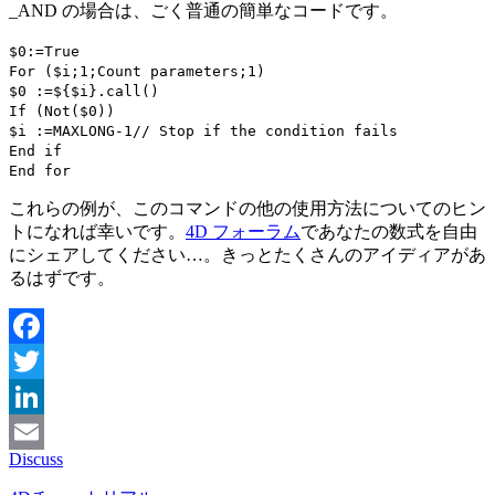
_AND
の場合は、ごく普通の簡単なコードです。
$0
:=
True
For
(
$i
;1;
Count parameters
;1)
$0
:=
$
{
$i
}.
call
()
If
(
Not
(
$0
))
$i
:=
MAXLONG
-1
// Stop if the condition fails
End if
End for
これらの例が、このコマンドの他の使用方法についてのヒン
トになれば幸いです。
4D フォーラム
であなたの数式を自由
にシェアしてください…。きっとたくさんのアイディアがあ
るはずです。
Facebook
Twitter
LinkedIn
Discuss
Email