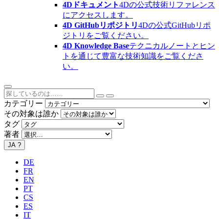
4Dドキュメント
4Dの公式技術リファレンス
にアクセスします。
4D GitHubリポジトリ
4Dの公式GitHubリポ
ジトリをご覧ください。
4D Knowledge Base
テクニカルノートとヒン
トを通じて豊富な技術知識をご覧くださ
い。
カテゴリー
その対象は誰か
タグ
著者
JA
?
DE
FR
EN
PT
CS
ES
IT