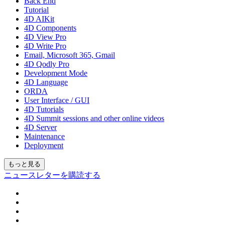
Back End
Tutorial
4D AIKit
4D Components
4D View Pro
4D Write Pro
Email, Microsoft 365, Gmail
4D Qodly Pro
Development Mode
4D Language
ORDA
User Interface / GUI
4D Tutorials
4D Summit sessions and other online videos
4D Server
Maintenance
Deployment
もっと見る
ニュースレターを購読する