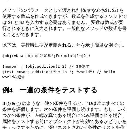
メソッドのパラメータとして渡された値
(すなわち
$1, $2) を
使用する数式を作成できますが、数式を作成するメソッドで
は $1 と $2 を入力する必要はありません。 変数は数式が実
行されるときに入力されます。一般的なメソッドや数式を書
くことができます。
以下は、実行時に型が定義されることを示す簡単な例です。
$obj
:=
New object
("加算";
Formula
($1+$2))
$number
:=
$obj
.
addition
(1;2) // 3を返す
$text
:=
$obj
.
addition
("hello "; "world") // hello
worldを返す
例4 – 一連の条件をテストする
If (() & ()) のような一連の条件を作ると、4Dは常にすべての
条件を評価します。次の条件も評価し続けます。もし、いく
つかの条件が、左端が真である場合にのみ評価される場合、
属性をテストする前にオブジェクトが有効であるかどうかを
チェックするために、深いネストされたif条件のリストを作