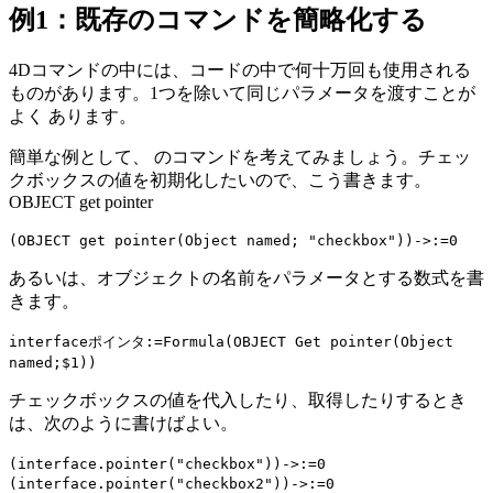
例1：既存のコマンドを簡略化する
4Dコマンドの中には、コードの中で何十万回も使用される
ものがあります。
1つを除いて同じパラメータを
渡すことが
よく
あります。
簡単な例として、 のコマンドを考えてみましょう。チェッ
クボックスの値を初期化したいので、こう書きます。
OBJECT get pointer
(
OBJECT get pointer
(
Object named
; "checkbox"))->:=0
あるいは、オブジェクトの名前をパラメータとする数式を書
きます。
interface
ポインタ
:=
Formula
(
OBJECT Get pointer
(
Object
named
;
$1
))
チェックボックスの値を代入したり、取得したりするとき
は、次のように書けばよい。
(
interface
.
pointer
("checkbox"))->:=0
(
interface
.
pointer
("checkbox2"))->:=0