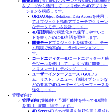
開発者向け
実用的なパターンと技術的な詳細解説
をブログから活用して、より優れた4Dアプリケ
ーションを構築します。
ORDA
Object Relational Data Accessを使用し
てオブジェクト指向アプローチでクリーン
なデータモデルを設計します。
4D言語
明確で構造化され保守しやすいコー
ドを書くために4D言語を習得します。
開発モード
プロジェクトを構造化し、チー
ム環境で効率的にコラボレーションしま
す。
コードエディター
4Dコードエディターと統
合ツールを使用して、より迅速に開発し、
よりスマートにデバッグします。
ユーザーインターフェース / GUI
フォー
ム、リスト、メニュー、印刷オプションな
どの要素で4Dユーザーインターフェースを
強化します。
管理者向け
管理者向け
制御性と予測可能性を持って4D環境
を運用、展開、維持します。
4D Server
4D Server環境を信頼性高く構成お