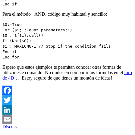
End if
Para el método
_AND
, código muy habitual y sencillo:
$0
:=
True
For
(
$i
;1;
Count parameters
;1)
$0
:=
$
{
$i
}.
call
()
If
(
Not
(
$0
))
$i
:=
MAXLONG
-1
// Stop if the condition fails
End if
End for
Espero que estos ejemplos te permitan conocer otras formas de
utilizar este comando. No dudes en compartir tus fórmulas en el
foro
de 4D
… ¡Estoy seguro de que tienes un montón de ideas!
Facebook
Twitter
LinkedIn
Discuss
Email