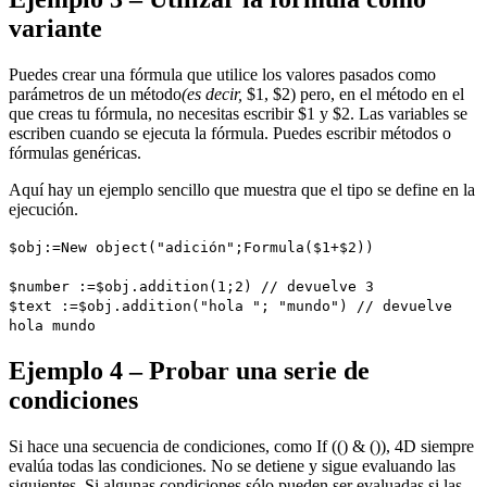
variante
Puedes crear una fórmula que utilice los valores pasados como
parámetros de un método
(es decir,
$1, $2) pero, en el método en el
que creas tu fórmula, no necesitas escribir $1 y $2. Las variables se
escriben cuando se ejecuta la fórmula. Puedes escribir métodos o
fórmulas genéricas.
Aquí hay un ejemplo sencillo que muestra que el tipo se define en la
ejecución.
$obj
:=
New object
("adición";
Formula
($1+$2))
$number
:=
$obj
.
addition
(1;2) // devuelve 3
$text
:=
$obj
.
addition
("hola "; "mundo") // devuelve
hola mundo
Ejemplo 4 – Probar una serie de
condiciones
Si hace una secuencia de condiciones, como If (() & ()), 4D siempre
evalúa todas las condiciones. No se detiene y sigue evaluando las
siguientes. Si algunas condiciones sólo pueden ser evaluadas si las