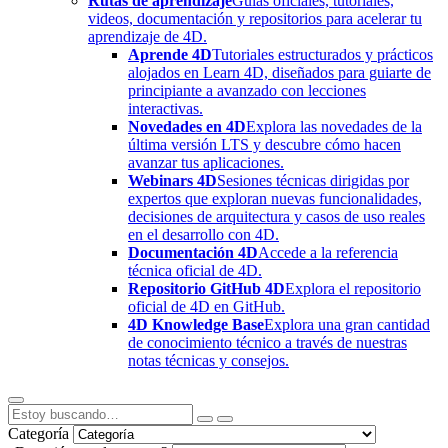
Rutas de aprendizaje
Guías oficiales, tutoriales,
videos, documentación y repositorios para acelerar tu
aprendizaje de 4D.
Aprende 4D
Tutoriales estructurados y prácticos
alojados en Learn 4D, diseñados para guiarte de
principiante a avanzado con lecciones
interactivas.
Novedades en 4D
Explora las novedades de la
última versión LTS y descubre cómo hacen
avanzar tus aplicaciones.
Webinars 4D
Sesiones técnicas dirigidas por
expertos que exploran nuevas funcionalidades,
decisiones de arquitectura y casos de uso reales
en el desarrollo con 4D.
Documentación 4D
Accede a la referencia
técnica oficial de 4D.
Repositorio GitHub 4D
Explora el repositorio
oficial de 4D en GitHub.
4D Knowledge Base
Explora una gran cantidad
de conocimiento técnico a través de nuestras
notas técnicas y consejos.
Categoría