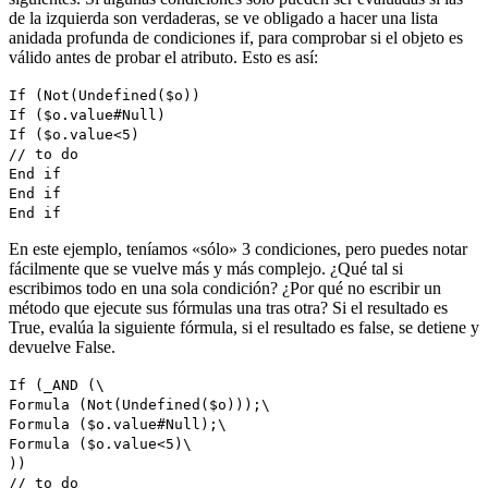
de la izquierda son verdaderas, se ve obligado a hacer una lista
anidada profunda de condiciones if, para comprobar si el objeto es
válido antes de probar el atributo. Esto es así:
If
(
Not
(
Undefined
(
$o
))
If
(
$o
.
value
#
Null
)
If
(
$o
.
value
<5)
// to do
End if
End if
End if
En este ejemplo, teníamos «sólo» 3 condiciones, pero puedes notar
fácilmente que se vuelve más y más complejo. ¿Qué tal si
escribimos todo en una sola condición? ¿Por qué no escribir un
método que ejecute sus fórmulas una tras otra? Si el resultado es
True, evalúa la siguiente fórmula, si el resultado es false, se detiene y
devuelve False.
If
(
_AND
(\
Formula
(
Not
(
Undefined
(
$o
)));\
Formula
(
$o
.
value
#
Null
);\
Formula
(
$o
.
value
<5)\
))
// to do