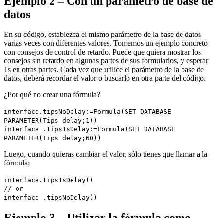
Ejemplo 2 – Con un parámetro de base de
datos
En su código, establezca el mismo parámetro de la base de datos
varias veces con diferentes valores. Tomemos un ejemplo concreto
con consejos de control de retardo. Puede que quiera mostrar los
consejos sin retardo en algunas partes de sus formularios, y esperar
1s en otras partes. Cada vez que utilice el parámetro de la base de
datos, deberá recordar el valor o buscarlo en otra parte del código.
¿Por qué no crear una fórmula?
interface
.
tipsNoDelay
:=
Formula
(
SET DATABASE
PARAMETER
(
Tips delay
;1))
interface
.
tips1sDelay
:=
Formula
(
SET DATABASE
PARAMETER
(
Tips delay
;60))
Luego, cuando quieras cambiar el valor, sólo tienes que llamar a la
fórmula:
interface
.
tips1sDelay
()
// or
interface
.
tipsNoDelay
()
Ejemplo 3 – Utilizar la fórmula como