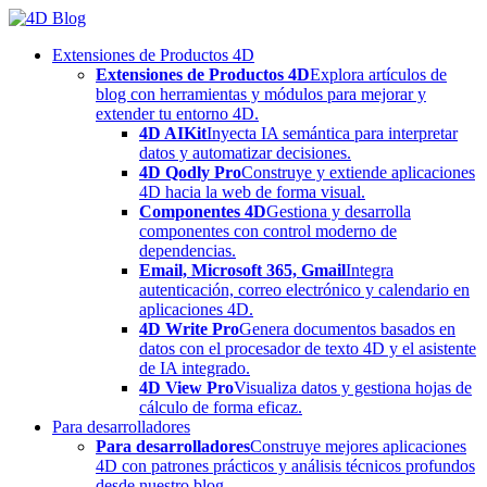
Skip
to
Extensiones de Productos 4D
content
Extensiones de Productos 4D
Explora artículos de
blog con herramientas y módulos para mejorar y
extender tu entorno 4D.
4D AIKit
Inyecta IA semántica para interpretar
datos y automatizar decisiones.
4D Qodly Pro
Construye y extiende aplicaciones
4D hacia la web de forma visual.
Componentes 4D
Gestiona y desarrolla
componentes con control moderno de
dependencias.
Email, Microsoft 365, Gmail
Integra
autenticación, correo electrónico y calendario en
aplicaciones 4D.
4D Write Pro
Genera documentos basados en
datos con el procesador de texto 4D y el asistente
de IA integrado.
4D View Pro
Visualiza datos y gestiona hojas de
cálculo de forma eficaz.
Para desarrolladores
Para desarrolladores
Construye mejores aplicaciones
4D con patrones prácticos y análisis técnicos profundos
desde nuestro blog.