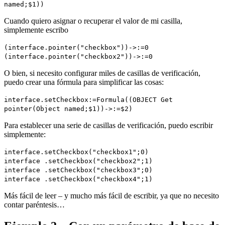
named
;
$1
))
Cuando quiero asignar o recuperar el valor de mi casilla,
simplemente escribo
(
interface
.
pointer
("checkbox"))->:=0
(
interface
.
pointer
("checkbox2"))->:=0
O bien, si necesito configurar miles de casillas de verificación,
puedo crear una fórmula para simplificar las cosas:
interface
.
setCheckbox
:=
Formula
((
OBJECT Get
pointer
(
Object named
;
$1
))->:=
$2
)
Para establecer una serie de casillas de verificación, puedo escribir
simplemente:
interface
.
setCheckbox
("checkbox1";0)
interface
.
setCheckbox
("checkbox2";1)
interface
.
setCheckbox
("checkbox3";0)
interface
.
setCheckbox
("checkbox4";1)
Más fácil de leer – y mucho más fácil de escribir, ya que no necesito
contar paréntesis…