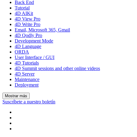
Back End
Tutorial
4D AIKit
4D View Pro
4D Write Pro
Email, Microsoft 365, Gmail
4D Qodly Pro
Development Mode
4D Language
ORDA
User Interface / GUI
4D Tutorials
4D Summit sessions and other online videos
4D Server
Maintenance
Deployment
Mostrar más
Suscríbete a nuestro boletín