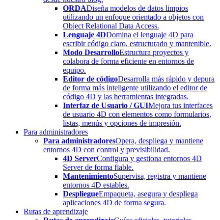
ORDA
Diseña modelos de datos limpios
utilizando un enfoque orientado a objetos con
Object Relational Data Access.
Lenguaje 4D
Domina el lenguaje 4D para
escribir código claro, estructurado y mantenible.
Modo Desarrollo
Estructura proyectos y
colabora de forma eficiente en entornos de
equipo.
Editor de código
Desarrolla más rápido y depura
de forma más inteligente utilizando el editor de
código 4D y las herramientas integradas.
Interfaz de Usuario / GUI
Mejora tus interfaces
de usuario 4D con elementos como formularios,
listas, menús y opciones de impresión.
Para administradores
Para administradores
Opera, despliega y mantiene
entornos 4D con control y previsibilidad.
4D Server
Configura y gestiona entornos 4D
Server de forma fiable.
Mantenimiento
Supervisa, registra y mantiene
entornos 4D estables.
Despliegue
Empaqueta, asegura y despliega
aplicaciones 4D de forma segura.
Rutas de aprendizaje