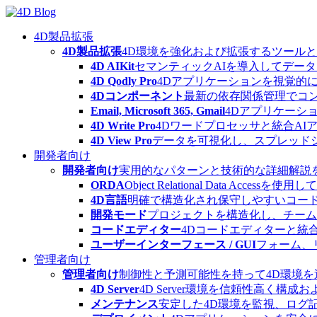
Skip
to
content
4D製品拡張
4D製品拡張
4D環境を強化および拡張するツール
4D AIKit
セマンティックAIを導入してデー
4D Qodly Pro
4Dアプリケーションを視覚的に
4Dコンポーネント
最新の依存関係管理でコ
Email, Microsoft 365, Gmail
4Dアプリケーシ
4D Write Pro
4Dワードプロセッサと統合A
4D View Pro
データを可視化し、スプレッド
開発者向け
開発者向け
実用的なパターンと技術的な詳細解説
ORDA
Object Relational Data
4D言語
明確で構造化され保守しやすいコード
開発モード
プロジェクトを構造化し、チーム
コードエディター
4Dコードエディターと統
ユーザーインターフェース / GUI
フォーム、
管理者向け
管理者向け
制御性と予測可能性を持って4D環境
4D Server
4D Server環境を信頼性高く構成
メンテナンス
安定した4D環境を監視、ログ