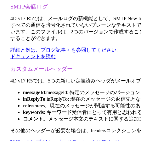
SMTP会話ログ
4D v17 R5では、メールログの新機能として、
SMTP New tr
すべての通信を暗号化されていないプレーンなテキスト
います。このファイルは、2つのバージョンで作成するこ
することができます。
詳細と例は、ブログ記事 > を参照してください。
ドキュメントを読む
カスタムメールヘッダー
4D v17 R5では、5つの新しい定義済みヘッダがメー
messageId
:messageId: 特定のメッセージのバ
inReplyTo
:inReplyTo: 現在のメッセージの返
references
。現在のメッセージが関連する可能性のあ
keywords: キーワード
受信者にとって有用と思われ
コメント
。メッセージ本文のテキストに関する追加
その他のヘッダーが必要な場合は、
headers
コレクションを