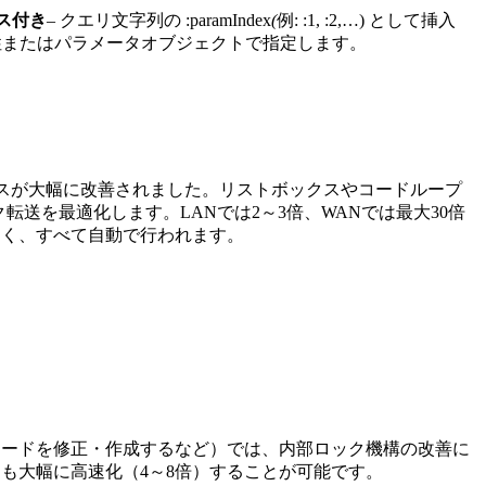
ス付き
– クエリ文字列の :paramIndex
(
例: :1, :2,…) として挿入
列の属性またはパラメータオブジェクトで指定します。
へのアクセスが大幅に改善されました。リストボックスやコードループ
送を最適化します。LANでは2～3倍、WANでは最大30倍
なく、すべて自動で行われます。
コードを修正・作成するなど）では、内部ロック機構の改善に
も大幅に高速化（4～8倍）することが可能です。