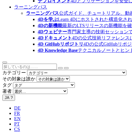
デプロイメント
4Dアプリケーションを安全
ラーニングパス
ラーニングパス
公式ガイド、チュートリアル、動
4Dを学ぶ
Learn 4Dにホストされた構
4Dの新機能
最新のLTSリリースの新機能を
4Dウェビナー
専門家主導の技術セッション
4Dドキュメント
4Dの公式技術リファレンス
4D GitHubリポジトリ
4Dの公式GitHubリ
4D Knowledge Base
テクニカルノートとヒン
カテゴリー
その対象は誰か
タグ
著者
JA
?
DE
FR
EN
PT
CS