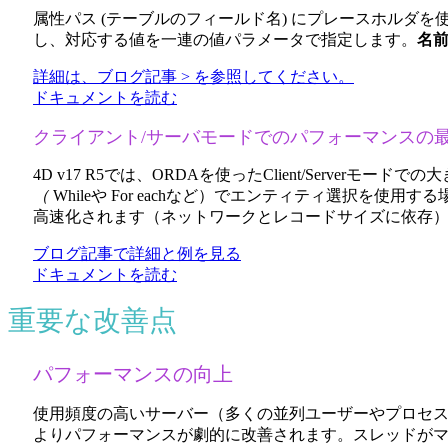
属性パス (テーブルのフィールド名) にプレースホルダ
し、対応する値を一連の値パラメータで指定します。
名
詳細は、ブログ記事 > を参照してください。
ドキュメントを読む
クライアント/サーバモードでのパフォーマンスの
4D v17 R5では、ORDAを使ったClient/Ser
（
Whileや
For eachなど
）でエンティティ選択を使用する場
高速化されます（ネットワークとレコードサイズに依存
ブログ記事で詳細と例を見る
ドキュメントを読む
重要な改善点
パフォーマンスの向上
使用頻度の高いサーバー（多くの並列ユーザーやプロセ
よりパフォーマンスが劇的に改善されます。スレッドがマ