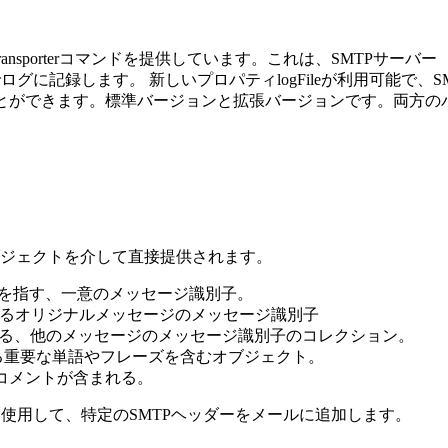
ansporter
コマンドを提供しています。これは、SMTPサーバー
（
でログに記録します
。
新しいプロパティ
logFileが
利用可能で、S
とができます。標準バージョンと拡張バージョンです。両方の
ルオブジェクトを介して直接提供されます。
ージョンを指す、一意のメッセージ識別子。
信先となるオリジナルメッセージのメッセージ識別子
る、他のメッセージのメッセージ識別子のコレクション。
る重要な単語やフレーズを含むオブジェクト。
コメントが含まれる。
使用して、特定のSMTPヘッダーをメールに追加します。