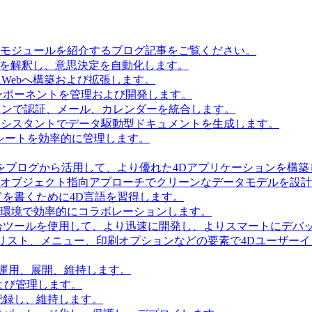
とモジュールを紹介するブログ記事をご覧ください。
タを解釈し、意思決定を自動化します。
Webへ構築および拡張します。
ンポーネントを管理および開発します。
ョンで認証、メール、カレンダーを統合します。
Iアシスタントでデータ駆動型ドキュメントを生成します。
シートを効率的に管理します。
をブログから活用して、より優れた4Dアプリケーションを構築
 Accessを使用してオブジェクト指向アプローチでクリーンなデータモデルを
を書くために4D言語を習得します。
環境で効率的にコラボレーションします。
合ツールを使用して、より迅速に開発し、よりスマートにデバ
リスト、メニュー、印刷オプションなどの要素で4Dユーザー
を運用、展開、維持します。
および管理します。
記録し、維持します。