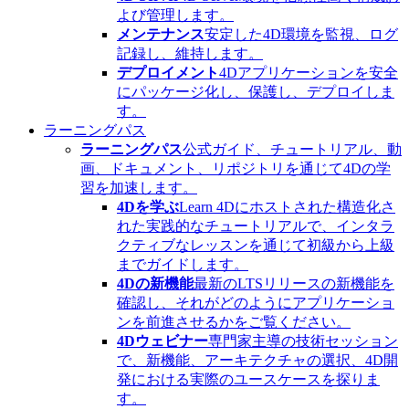
よび管理します。
メンテナンス
安定した4D環境を監視、ログ
記録し、維持します。
デプロイメント
4Dアプリケーションを安全
にパッケージ化し、保護し、デプロイしま
す。
ラーニングパス
ラーニングパス
公式ガイド、チュートリアル、動
画、ドキュメント、リポジトリを通じて4Dの学
習を加速します。
4Dを学ぶ
Learn 4Dにホストされた構造化さ
れた実践的なチュートリアルで、インタラ
クティブなレッスンを通じて初級から上級
までガイドします。
4Dの新機能
最新のLTSリリースの新機能を
確認し、それがどのようにアプリケーショ
ンを前進させるかをご覧ください。
4Dウェビナー
専門家主導の技術セッション
で、新機能、アーキテクチャの選択、4D開
発における実際のユースケースを探りま
す。