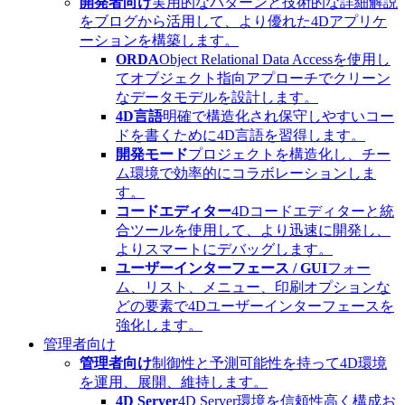
開発者向け
実用的なパターンと技術的な詳細解説
をブログから活用して、より優れた4Dアプリケ
ーションを構築します。
ORDA
Object Relational Data Accessを使用し
てオブジェクト指向アプローチでクリーン
なデータモデルを設計します。
4D言語
明確で構造化され保守しやすいコー
ドを書くために4D言語を習得します。
開発モード
プロジェクトを構造化し、チー
ム環境で効率的にコラボレーションしま
す。
コードエディター
4Dコードエディターと統
合ツールを使用して、より迅速に開発し、
よりスマートにデバッグします。
ユーザーインターフェース / GUI
フォー
ム、リスト、メニュー、印刷オプションな
どの要素で4Dユーザーインターフェースを
強化します。
管理者向け
管理者向け
制御性と予測可能性を持って4D環境
を運用、展開、維持します。
4D Server
4D Server環境を信頼性高く構成お