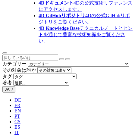
4Dドキュメント
4Dの公式技術リファレンス
にアクセスします。
4D GitHubリポジトリ
4Dの公式GitHubリポ
ジトリをご覧ください。
4D Knowledge Base
テクニカルノートとヒン
トを通じて豊富な技術知識をご覧くださ
い。
カテゴリー
その対象は誰か
タグ
著者
JA
?
DE
FR
EN
PT
CS
ES
IT