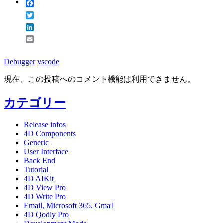
Facebook
Twitter
LinkedIn
Email
Debugger
vscode
現在、この投稿へのコメント機能は利用できません。
カテゴリー
Release infos
4D Components
Generic
User Interface
Back End
Tutorial
4D AIKit
4D View Pro
4D Write Pro
Email, Microsoft 365, Gmail
4D Qodly Pro