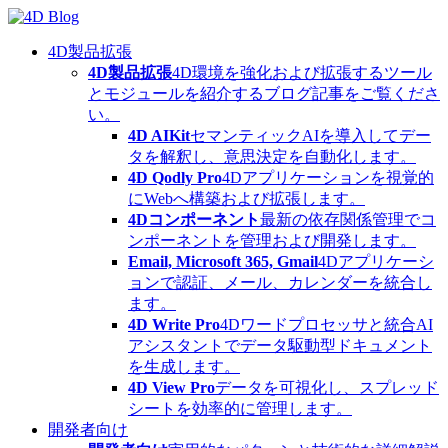
Skip
to
content
4D製品拡張
4D製品拡張
4D環境を強化および拡張するツール
とモジュールを紹介するブログ記事をご覧くださ
い。
4D AIKit
セマンティックAIを導入してデー
タを解釈し、意思決定を自動化します。
4D Qodly Pro
4Dアプリケーションを視覚的
にWebへ構築および拡張します。
4Dコンポーネント
最新の依存関係管理でコ
ンポーネントを管理および開発します。
Email, Microsoft 365, Gmail
4Dアプリケーシ
ョンで認証、メール、カレンダーを統合し
ます。
4D Write Pro
4Dワードプロセッサと統合AI
アシスタントでデータ駆動型ドキュメント
を生成します。
4D View Pro
データを可視化し、スプレッド
シートを効率的に管理します。
開発者向け