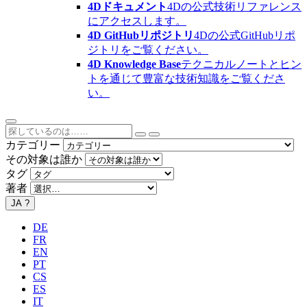
4Dドキュメント
4Dの公式技術リファレンス
にアクセスします。
4D GitHubリポジトリ
4Dの公式GitHubリポ
ジトリをご覧ください。
4D Knowledge Base
テクニカルノートとヒン
トを通じて豊富な技術知識をご覧くださ
い。
カテゴリー
その対象は誰か
タグ
著者
JA
?
DE
FR
EN
PT
CS
ES
IT