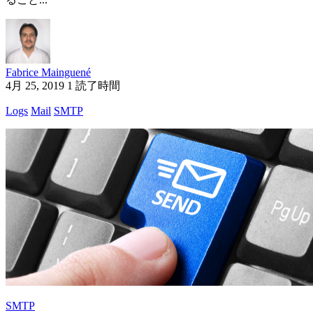
Fabrice Mainguené
4月 25, 2019
1 読了時間
Logs
Mail
SMTP
SMTP