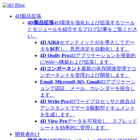
Skip
to
content
4D製品拡張
4D製品拡張
4D環境を強化および拡張するツール
とモジュールを紹介するブログ記事をご覧くださ
い。
4D AIKit
セマンティックAIを導入してデー
タを解釈し、意思決定を自動化します。
4D Qodly Pro
4Dアプリケーションを視覚的
にWebへ構築および拡張します。
4Dコンポーネント
最新の依存関係管理でコ
ンポーネントを管理および開発します。
Email, Microsoft 365, Gmail
4Dアプリケーシ
ョンで認証、メール、カレンダーを統合し
ます。
4D Write Pro
4Dワードプロセッサと統合AI
アシスタントでデータ駆動型ドキュメント
を生成します。
4D View Pro
データを可視化し、スプレッド
シートを効率的に管理します。
開発者向け