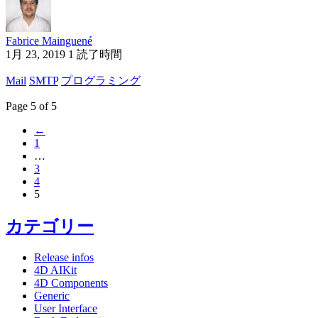
Fabrice Mainguené
1月 23, 2019
1 読了時間
Mail
SMTP
プログラミング
Page 5 of 5
←
1
…
3
4
5
カテゴリー
Release infos
4D AIKit
4D Components
Generic
User Interface