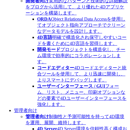
開発者向け
実用的なパターンと技術的な詳細解説
をブログから活用して、より優れた4Dアプリケ
ーションを構築します。
ORDA
Object Relational Data Accessを使用し
てオブジェクト指向アプローチでクリーン
なデータモデルを設計します。
4D言語
明確で構造化され保守しやすいコー
ドを書くために4D言語を習得します。
開発モード
プロジェクトを構造化し、チー
ム環境で効率的にコラボレーションしま
す。
コードエディター
4Dコードエディターと統
合ツールを使用して、より迅速に開発し、
よりスマートにデバッグします。
ユーザーインターフェース / GUI
フォー
ム、リスト、メニュー、印刷オプションな
どの要素で4Dユーザーインターフェースを
強化します。
管理者向け
管理者向け
制御性と予測可能性を持って4D環境
を運用、展開、維持します。
4D Server
4D Server環境を信頼性高く構成お