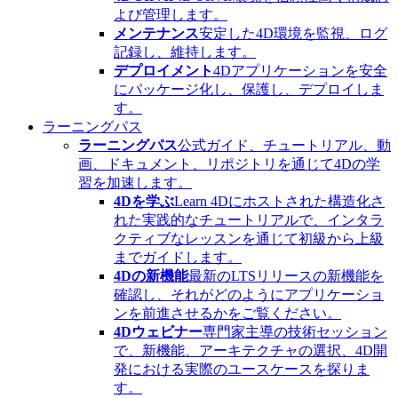
よび管理します。
メンテナンス
安定した4D環境を監視、ログ
記録し、維持します。
デプロイメント
4Dアプリケーションを安全
にパッケージ化し、保護し、デプロイしま
す。
ラーニングパス
ラーニングパス
公式ガイド、チュートリアル、動
画、ドキュメント、リポジトリを通じて4Dの学
習を加速します。
4Dを学ぶ
Learn 4Dにホストされた構造化さ
れた実践的なチュートリアルで、インタラ
クティブなレッスンを通じて初級から上級
までガイドします。
4Dの新機能
最新のLTSリリースの新機能を
確認し、それがどのようにアプリケーショ
ンを前進させるかをご覧ください。
4Dウェビナー
専門家主導の技術セッション
で、新機能、アーキテクチャの選択、4D開
発における実際のユースケースを探りま
す。