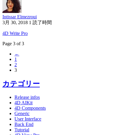
Intissar Elmezroui
3月 30, 2018
1 読了時間
4D Write Pro
Page 3 of 3
←
1
2
3
カテゴリー
Release infos
4D AIKit
4D Components
Generic
User Interface
Back End
Tutorial