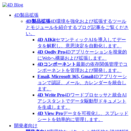
Skip
to
content
4D製品拡張
4D製品拡張
4D環境を強化および拡張するツール
とモジュールを紹介するブログ記事をご覧くださ
い。
4D AIKit
セマンティックAIを導入してデー
タを解釈し、意思決定を自動化します。
4D Qodly Pro
4Dアプリケーションを視覚的
にWebへ構築および拡張します。
4Dコンポーネント
最新の依存関係管理でコ
ンポーネントを管理および開発します。
Email, Microsoft 365, Gmail
4Dアプリケーシ
ョンで認証、メール、カレンダーを統合し
ます。
4D Write Pro
4Dワードプロセッサと統合AI
アシスタントでデータ駆動型ドキュメント
を生成します。
4D View Pro
データを可視化し、スプレッド
シートを効率的に管理します。
開発者向け