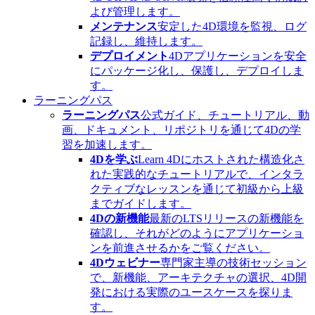
よび管理します。
メンテナンス
安定した4D環境を監視、ログ
記録し、維持します。
デプロイメント
4Dアプリケーションを安全
にパッケージ化し、保護し、デプロイしま
す。
ラーニングパス
ラーニングパス
公式ガイド、チュートリアル、動
画、ドキュメント、リポジトリを通じて4Dの学
習を加速します。
4Dを学ぶ
Learn 4Dにホストされた構造化さ
れた実践的なチュートリアルで、インタラ
クティブなレッスンを通じて初級から上級
までガイドします。
4Dの新機能
最新のLTSリリースの新機能を
確認し、それがどのようにアプリケーショ
ンを前進させるかをご覧ください。
4Dウェビナー
専門家主導の技術セッション
で、新機能、アーキテクチャの選択、4D開
発における実際のユースケースを探りま
す。