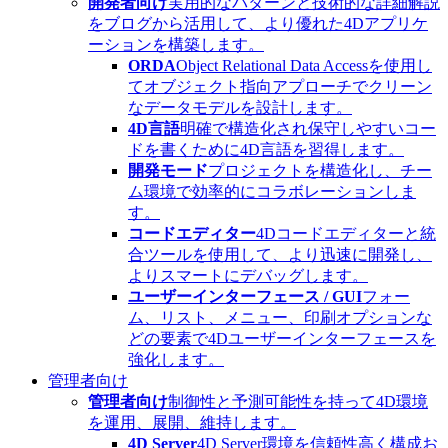
開発者向け
実用的なパターンと技術的な詳細解説
をブログから活用して、より優れた4Dアプリケ
ーションを構築します。
ORDA
Object Relational Data Accessを使用し
てオブジェクト指向アプローチでクリーン
なデータモデルを設計します。
4D言語
明確で構造化され保守しやすいコー
ドを書くために4D言語を習得します。
開発モード
プロジェクトを構造化し、チー
ム環境で効率的にコラボレーションしま
す。
コードエディター
4Dコードエディターと統
合ツールを使用して、より迅速に開発し、
よりスマートにデバッグします。
ユーザーインターフェース / GUI
フォー
ム、リスト、メニュー、印刷オプションな
どの要素で4Dユーザーインターフェースを
強化します。
管理者向け
管理者向け
制御性と予測可能性を持って4D環境
を運用、展開、維持します。
4D Server
4D Server環境を信頼性高く構成お