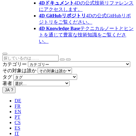
4Dドキュメント
4Dの公式技術リファレンス
にアクセスします。
4D GitHubリポジトリ
4Dの公式GitHubリポ
ジトリをご覧ください。
4D Knowledge Base
テクニカルノートとヒン
トを通じて豊富な技術知識をご覧くださ
い。
カテゴリー
その対象は誰か
タグ
著者
JA
?
DE
FR
EN
PT
CS
ES
IT