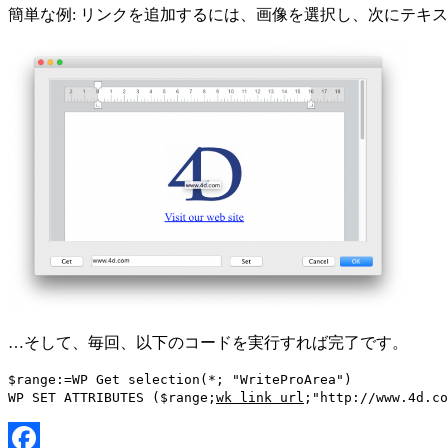
簡単な例: リンクを追加するには、画像を選択し、次にテキ
…そして、毎回、以下のコードを実行すれば完了です。
$range
:=
WP Get selection
(*; "WriteProArea")
WP SET ATTRIBUTES
(
$range
;
wk link url
;
"http://www.4d.co