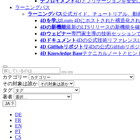
デプロイメント
4Dアプリケーションを安全
ラーニングパス
ラーニングパス
公式ガイド、チュートリアル、動
4Dを学ぶ
Learn 4Dにホストされた構
4Dの新機能
最新のLTSリリースの新機能を
4Dウェビナー
専門家主導の技術セッション
4Dドキュメント
4Dの公式技術リファレンス
4D GitHubリポジトリ
4Dの公式GitHubリ
4D Knowledge Base
テクニカルノートとヒン
カテゴリー
その対象は誰か
タグ
著者
JA
?
DE
FR
EN
PT
CS