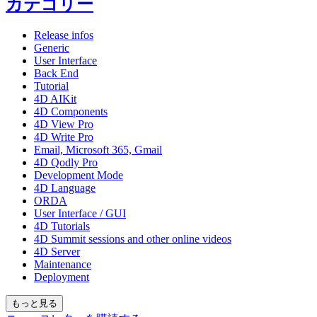
カテゴリー
Release infos
Generic
User Interface
Back End
Tutorial
4D AIKit
4D Components
4D View Pro
4D Write Pro
Email, Microsoft 365, Gmail
4D Qodly Pro
Development Mode
4D Language
ORDA
User Interface / GUI
4D Tutorials
4D Summit sessions and other online videos
4D Server
Maintenance
Deployment
もっと見る