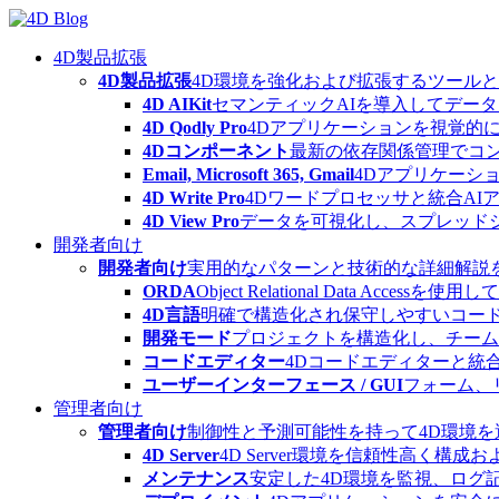
Skip
to
content
4D製品拡張
4D製品拡張
4D環境を強化および拡張するツール
4D AIKit
セマンティックAIを導入してデー
4D Qodly Pro
4Dアプリケーションを視覚的に
4Dコンポーネント
最新の依存関係管理でコ
Email, Microsoft 365, Gmail
4Dアプリケーシ
4D Write Pro
4Dワードプロセッサと統合A
4D View Pro
データを可視化し、スプレッド
開発者向け
開発者向け
実用的なパターンと技術的な詳細解説
ORDA
Object Relational Data
4D言語
明確で構造化され保守しやすいコード
開発モード
プロジェクトを構造化し、チーム
コードエディター
4Dコードエディターと統
ユーザーインターフェース / GUI
フォーム、
管理者向け
管理者向け
制御性と予測可能性を持って4D環境
4D Server
4D Server環境を信頼性高く構成
メンテナンス
安定した4D環境を監視、ログ