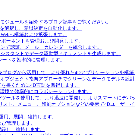
とモジュールを紹介するブログ記事をご覧ください。
タを解釈し、意思決定を自動化します。
Webへ構築および拡張します。
ンポーネントを管理および開発します。
ョンで認証、メール、カレンダーを統合します。
Iアシスタントでデータ駆動型ドキュメントを生成します。
シートを効率的に管理します。
をブログから活用して、より優れた4Dアプリケーションを構築
 Accessを使用してオブジェクト指向アプローチでクリーンなデータモデルを
を書くために4D言語を習得します。
環境で効率的にコラボレーションします。
合ツールを使用して、より迅速に開発し、よりスマートにデバ
リスト、メニュー、印刷オプションなどの要素で4Dユーザー
を運用、展開、維持します。
および管理します。
記録し、維持します。