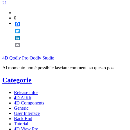
21
0
Facebook
Twitter
LinkedIn
Email
4D Qodly Pro
Qodly Studio
Al momento non è possibile lasciare commenti su questo post.
Categorie
Release infos
4D AIKit
4D Components
Generic
User Interface
Back End
Tutorial
4D View Pro