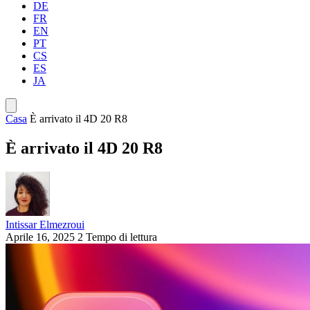
DE
FR
EN
PT
CS
ES
JA
Casa
È arrivato il 4D 20 R8
È arrivato il 4D 20 R8
Intissar Elmezroui
Aprile 16, 2025
2 Tempo di lettura