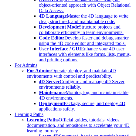
object-oriented approach with Object Relational
Data Access.
4D Language
Master the 4D language to write
clear, structured, and maintainable code.
Development Mode
Structure projects and
collaborate efficiently in team environments.
Code Editor
Develop faster and debug smarter
using the 4D code editor and integrated tools.
User Interface / GUI
Enhance your 4D user
interfaces with elements like forms, lists, menus,
and printing options.
For Admins
For Admins
Operate, deploy, and maintain 4D
environments with control and predictability.
4D Server
Configure and manage 4D Server
environments reliably.
Maintenance
Monitor, log, and maintain stable
4D environments.
Deployment
Package, secure, and deploy 4D
applications safely.
Learning Paths
Learning Paths
Official guides, tutorials, videos,
documentation, and repositories to accelerate your 4D
learning journey.