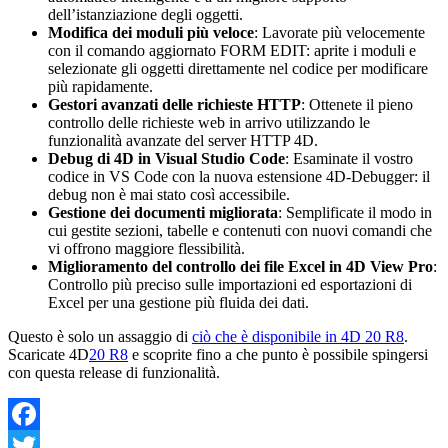
dell’istanziazione degli oggetti.
Modifica dei moduli più veloce
: Lavorate più velocemente
con il comando aggiornato
FORM EDIT
: aprite i moduli e
selezionate gli oggetti direttamente nel codice per modificare
più rapidamente.
Gestori avanzati delle richieste HTTP
: Ottenete il pieno
controllo delle richieste web in arrivo utilizzando le
funzionalità avanzate del server HTTP 4D.
Debug di 4D in Visual Studio Code
: Esaminate il vostro
codice in VS Code con la nuova estensione 4D-Debugger: il
debug non è mai stato così accessibile.
Gestione dei documenti migliorata
: Semplificate il modo in
cui gestite sezioni, tabelle e contenuti con nuovi comandi che
vi offrono maggiore flessibilità.
Miglioramento del controllo dei file Excel in 4D View Pro
:
Controllo più preciso sulle importazioni ed esportazioni di
Excel per una gestione più fluida dei dati.
Questo è solo un assaggio di
ciò che è disponibile in 4D 20 R8
.
Scaricate
4D
20 R8
e scoprite fino a che punto è possibile spingersi
con questa release di funzionalità.
Facebook