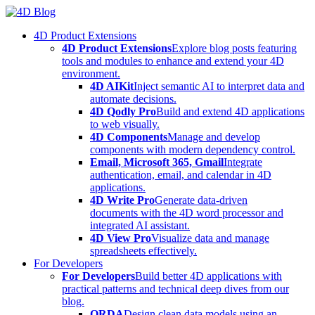
Skip
to
4D Product Extensions
content
4D Product Extensions
Explore blog posts featuring
tools and modules to enhance and extend your 4D
environment.
4D AIKit
Inject semantic AI to interpret data and
automate decisions.
4D Qodly Pro
Build and extend 4D applications
to web visually.
4D Components
Manage and develop
components with modern dependency control.
Email, Microsoft 365, Gmail
Integrate
authentication, email, and calendar in 4D
applications.
4D Write Pro
Generate data-driven
documents with the 4D word processor and
integrated AI assistant.
4D View Pro
Visualize data and manage
spreadsheets effectively.
For Developers
For Developers
Build better 4D applications with
practical patterns and technical deep dives from our
blog.
ORDA
Design clean data models using an