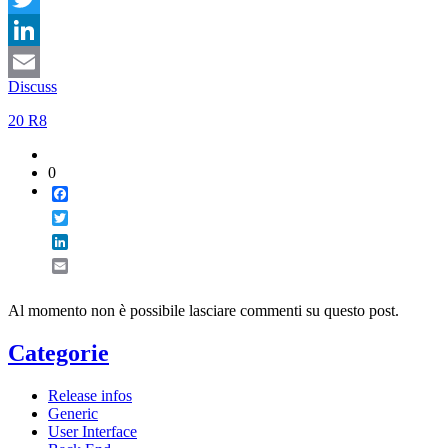
Twitter
LinkedIn
Discuss
Email
20 R8
0
Facebook
Twitter
LinkedIn
Email
Al momento non è possibile lasciare commenti su questo post.
Categorie
Release infos
Generic
User Interface