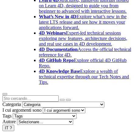
Learn 4D
Structured, hands-on tutorials hosted
on Learn 4D, designed to guide you from
beginner to advanced with interactive lessons.
What’s New in 4D
Explore what’s new in the
latest LTS release and see how it moves your
applications forward.
4D Webinars
Expert-led technical sessions
exploring new features, architecture decisions,
and real use cases in 4D development.
4D Documentation
Access the official technical
reference for 4D.
4D GitHub Repo
Explore official 4D GitHub
Repo.
4D Knowledge Base
Explore a wealth of
technical expertise through our Tech Notes and
Tips.
Categoria
I cui argomenti sono
Tags
Autore
IT
?