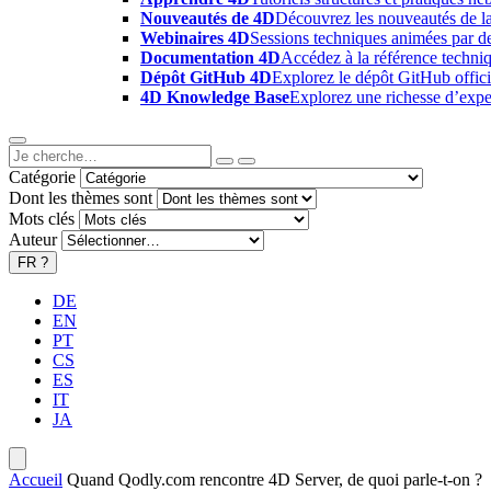
Nouveautés de 4D
Découvrez les nouveautés de la
Webinaires 4D
Sessions techniques animées par des
Documentation 4D
Accédez à la référence techniq
Dépôt GitHub 4D
Explorez le dépôt GitHub offici
4D Knowledge Base
Explorez une richesse d’exper
Catégorie
Dont les thèmes sont
Mots clés
Auteur
FR
?
DE
EN
PT
CS
ES
IT
JA
Accueil
Quand Qodly.com rencontre 4D Server, de quoi parle-t-on ?