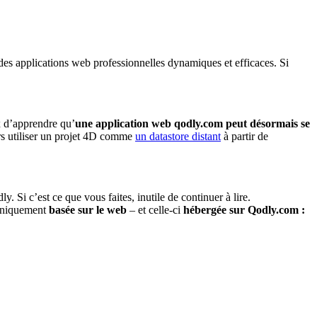
des applications web professionnelles dynamiques et efficaces. Si
x d’apprendre qu’
une application web qodly.com peut désormais se
s utiliser un projet 4D comme
un datastore distant
à partir de
. Si c’est ce que vous faites, inutile de continuer à lire.
 uniquement
basée sur le web
– et celle-ci
hébergée sur Qodly.com :