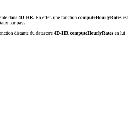
tante dans
4D-HR
. En effet, une fonction
computeHourlyRates
est
taux par pays.
nction distante du datastore
4D-HR
computeHourlyRates
en lui