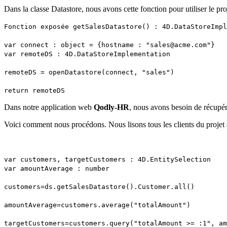
Dans la classe Datastore, nous avons cette fonction pour utiliser le pr
Fonction exposée getSalesDatastore() : 4D.DataStoreImpl
var connect : object = {hostname : "sales@acme.com"}
var remoteDS : 4D.DataStoreImplementation
remoteDS = openDatastore(connect, "sales")
return remoteDS
Dans notre application web
Qodly-HR
, nous avons besoin de récupére
Voici comment nous procédons. Nous lisons tous les clients du projet
var customers, targetCustomers : 4D.EntitySelection
var amountAverage : number
customers=ds.getSalesDatastore().Customer.all()
amountAverage=customers.average("totalAmount")
targetCustomers=customers.query("totalAmount >= :1", am