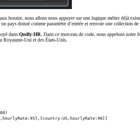
taux horaire, nous allons nous appuyer sur une logique métier déjà exis
ns un pays donné comme paramètre d’entrée et renvoie une collection de 
ployé dans
Qodly-HR
. Dans ce morceau de code, nous appelons notre fo
s du Royaume-Uni et des États-Unis.
00)
K,hourlyRate:95},{country:US,hourlyRate:90}]