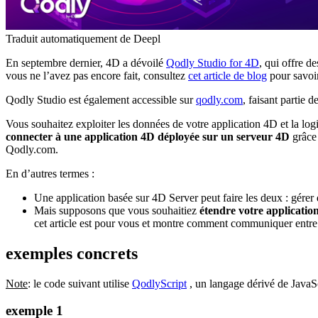
Traduit automatiquement de Deepl
En septembre dernier, 4D a dévoilé
Qodly Studio for 4D
, qui offre d
vous ne l’avez pas encore fait, consultez
cet article de blog
pour savoi
Qodly Studio est également accessible sur
qodly.com
, faisant partie 
Vous souhaitez exploiter les données de votre application 4D et la l
connecter à une application 4D déployée sur un serveur 4D
grâce
Qodly.com.
En d’autres termes :
Une application basée sur 4D Server peut faire les deux : gérer d
Mais supposons que vous souhaitiez
étendre votre applicatio
cet article est pour vous et montre comment communiquer entre
exemples concrets
Note
: le code suivant utilise
QodlyScript
, un langage dérivé de JavaS
exemple 1