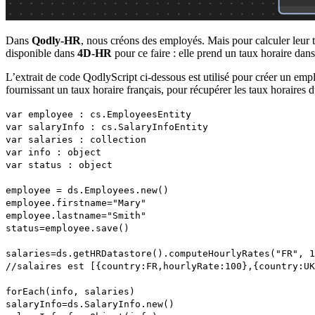
Dans
Qodly-HR
, nous créons des employés. Mais pour calculer leur 
disponible dans
4D-HR
pour ce faire : elle prend un taux horaire da
L’extrait de code QodlyScript ci-dessous est utilisé pour créer un em
fournissant un taux horaire français, pour récupérer les taux horaire
var employee : cs.EmployeesEntity
var salaryInfo : cs.SalaryInfoEntity
var salaries : collection
var info : object
var status : object
employee = ds.Employees.new()
employee.firstname="Mary"
employee.lastname="Smith"
status=employee.save()
salaries=ds.getHRDatastore().computeHourlyRates("FR", 1
//salaires est [{country:FR,hourlyRate:100},{country:U
forEach(info, salaries)
salaryInfo=ds.SalaryInfo.new()