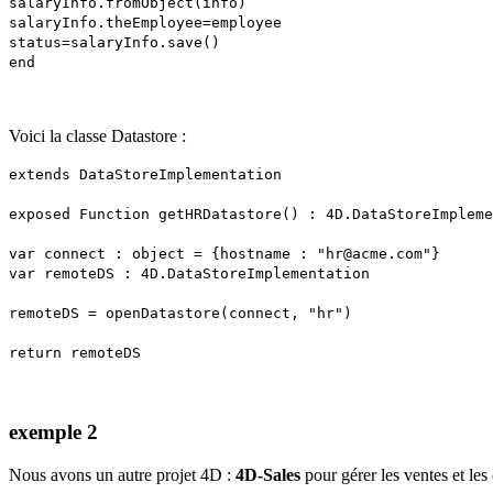
salaryInfo.fromObject(info)
salaryInfo.theEmployee=employee
status=salaryInfo.save()
end
Voici la classe Datastore :
extends DataStoreImplementation
exposed Function getHRDatastore() : 4D.DataStoreImpleme
var connect : object = {hostname : "hr@acme.com"}
var remoteDS : 4D.DataStoreImplementation
remoteDS = openDatastore(connect, "hr")
return remoteDS
exemple 2
Nous avons un autre projet 4D :
4D-Sales
pour gérer les ventes et les