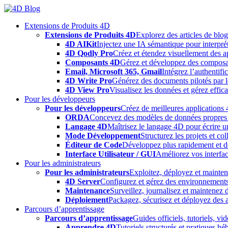
Skip
to
Extensions de Produits 4D
content
Extensions de Produits 4D
Explorez des articles de blo
4D AIKit
Injectez une IA sémantique pour interprét
4D Qodly Pro
Créez et étendez visuellement des a
Composants 4D
Gérez et développez des composa
Email, Microsoft 365, Gmail
Intégrez l’authentifi
4D Write Pro
Générez des documents pilotés par le
4D View Pro
Visualisez les données et gérez effica
Pour les développeurs
Pour les développeurs
Créez de meilleures applications 
ORDA
Concevez des modèles de données propres e
Langage 4D
Maîtrisez le langage 4D pour écrire un
Mode Développement
Structurez les projets et c
Éditeur de Code
Développez plus rapidement et déb
Interface Utilisateur / GUI
Améliorez vos interfac
Pour les administrateurs
Pour les administrateurs
Exploitez, déployez et mainten
4D Server
Configurez et gérez des environnements
Maintenance
Surveillez, journalisez et maintenez
Déploiement
Packagez, sécurisez et déployez des a
Parcours d’apprentissage
Parcours d’apprentissage
Guides officiels, tutoriels, v
Apprendre 4D
Tutoriels structurés et pratiques 