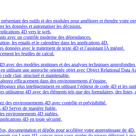
g présentant des outils et des modules pour améliorer et étendre votre 
er les données et automatiser les décisions.
pplications 4D vers le web.
nts avec un contrôle moderne des dépendances.
cation, les emails et le calendrier dans les applications 4D.
s données avec le traitement de texte 4D et l’assistant IA intégré.
cement les feuilles de calcul.
4D avec des modèles pratiques et des analyses techniques approfondies 
n utilisant une approche orientée objet avec Object Relational Data A
 code clair, structuré et maintenable.
ollaborez efficacement dans des environnements d’équipe.
oguez plus intelligemment en utilisant l’éditeur de code 4D et les outil
es utilisateur 4D avec des éléments tels que des formulaires, des listes,
ez des environnements 4D avec contrôle et prévisibilité.
 4D Server de manière fiable.
 des environnements 4D stables.
pplications 4D en toute sécurité.
idéos, documentation et dépôts pour accélérer votre apprentissage de 4D.
hébergés sur Learn 4D, conçus pour vous guider du niveau débutant à ava