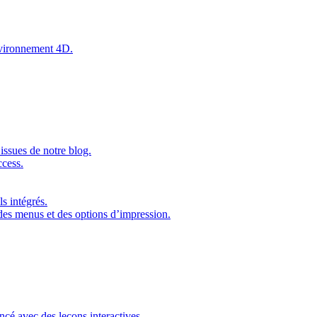
environnement 4D.
issues de notre blog.
ccess.
s intégrés.
 des menus et des options d’impression.
ncé avec des leçons interactives.