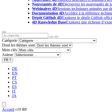
Nouveautés de 4D
Découvrez les nouveautés de la
Webinaires 4D
Sessions techniques animées par des
Documentation 4D
Accédez à la référence techniq
Dépôt GitHub 4D
Explorez le dépôt GitHub offici
4D Knowledge Base
Explorez une richesse d’exper
Catégorie
Dont les thèmes sont
Mots clés
Auteur
FR
?
DE
EN
PT
CS
ES
IT
JA
Accueil
v19 R8