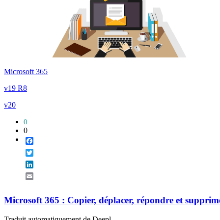
Microsoft 365
v19 R8
v20
0
0
Facebook
Twitter
LinkedIn
Email
Microsoft 365 : Copier, déplacer, répondre et supprim
Traduit automatiquement de Deepl