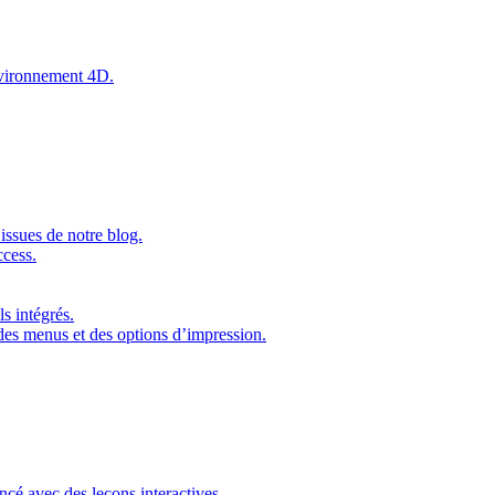
environnement 4D.
issues de notre blog.
ccess.
s intégrés.
 des menus et des options d’impression.
ncé avec des leçons interactives.