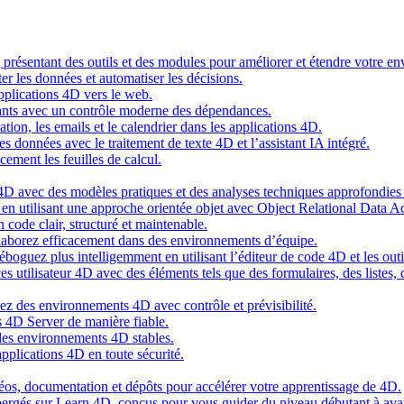
g présentant des outils et des modules pour améliorer et étendre votre 
er les données et automatiser les décisions.
pplications 4D vers le web.
nts avec un contrôle moderne des dépendances.
cation, les emails et le calendrier dans les applications 4D.
s données avec le traitement de texte 4D et l’assistant IA intégré.
cement les feuilles de calcul.
4D avec des modèles pratiques et des analyses techniques approfondies 
n utilisant une approche orientée objet avec Object Relational Data A
 code clair, structuré et maintenable.
ollaborez efficacement dans des environnements d’équipe.
oguez plus intelligemment en utilisant l’éditeur de code 4D et les outil
es utilisateur 4D avec des éléments tels que des formulaires, des listes,
ez des environnements 4D avec contrôle et prévisibilité.
 4D Server de manière fiable.
 des environnements 4D stables.
pplications 4D en toute sécurité.
idéos, documentation et dépôts pour accélérer votre apprentissage de 4D.
hébergés sur Learn 4D, conçus pour vous guider du niveau débutant à ava