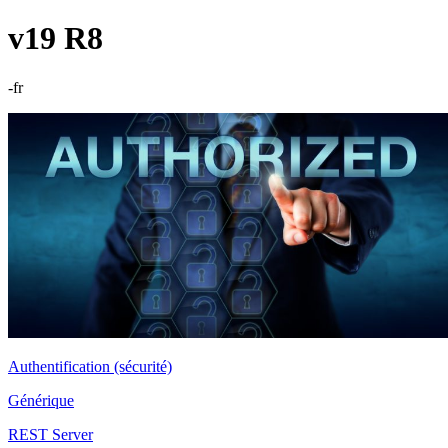
v19 R8
-fr
Authentification (sécurité)
Générique
REST Server