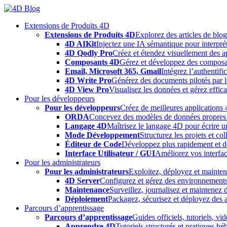
Skip
to
Extensions de Produits 4D
content
Extensions de Produits 4D
Explorez des articles de blo
4D AIKit
Injectez une IA sémantique pour interprét
4D Qodly Pro
Créez et étendez visuellement des a
Composants 4D
Gérez et développez des composa
Email, Microsoft 365, Gmail
Intégrez l’authentifi
4D Write Pro
Générez des documents pilotés par le
4D View Pro
Visualisez les données et gérez effica
Pour les développeurs
Pour les développeurs
Créez de meilleures applications 
ORDA
Concevez des modèles de données propres e
Langage 4D
Maîtrisez le langage 4D pour écrire un
Mode Développement
Structurez les projets et c
Éditeur de Code
Développez plus rapidement et déb
Interface Utilisateur / GUI
Améliorez vos interfac
Pour les administrateurs
Pour les administrateurs
Exploitez, déployez et mainten
4D Server
Configurez et gérez des environnements
Maintenance
Surveillez, journalisez et maintenez
Déploiement
Packagez, sécurisez et déployez des a
Parcours d’apprentissage
Parcours d’apprentissage
Guides officiels, tutoriels, v
Apprendre 4D
Tutoriels structurés et pratiques 