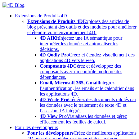
Skip
to
Extensions de Produits 4D
content
Extensions de Produits 4D
Explorez des articles de
blog présentant des outils et des modules pour améliorer
et étendre votre environnement 4D.
4D AIKit
Injectez une IA sémantique pour
interpréter les données et automatiser les
décisions.
4D Qodly Pro
Créez et étendez visuellement des
applications 4D vers le web.
Composants 4D
Gérez et développez des
composants avec un contrôle moderne des
dépendances.
Email, Microsoft 365, Gmail
Intégrez
l’authentification, les emails et le calendrier dans
les applications 4D.
4D Write Pro
Générez des documents pilotés par
les données avec le traitement de texte 4D et
l’assistant IA intégré.
4D View Pro
Visualisez les données et gérez
efficacement les feuilles de calcul.
Pour les développeurs
Pour les développeurs
Créez de meilleures applications
4D avec des modèles pratiques et des analyses