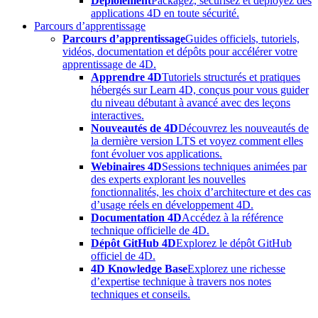
Déploiement
Packagez, sécurisez et déployez des
applications 4D en toute sécurité.
Parcours d’apprentissage
Parcours d’apprentissage
Guides officiels, tutoriels,
vidéos, documentation et dépôts pour accélérer votre
apprentissage de 4D.
Apprendre 4D
Tutoriels structurés et pratiques
hébergés sur Learn 4D, conçus pour vous guider
du niveau débutant à avancé avec des leçons
interactives.
Nouveautés de 4D
Découvrez les nouveautés de
la dernière version LTS et voyez comment elles
font évoluer vos applications.
Webinaires 4D
Sessions techniques animées par
des experts explorant les nouvelles
fonctionnalités, les choix d’architecture et des cas
d’usage réels en développement 4D.
Documentation 4D
Accédez à la référence
technique officielle de 4D.
Dépôt GitHub 4D
Explorez le dépôt GitHub
officiel de 4D.
4D Knowledge Base
Explorez une richesse
d’expertise technique à travers nos notes
techniques et conseils.