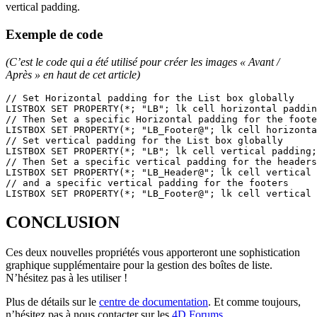
vertical padding.
Exemple de code
(C’est le code qui a été utilisé pour créer les images « Avant /
Après » en haut de cet article)
// Set Horizontal padding for the List box globally

LISTBOX SET PROPERTY(*; "LB"; lk cell horizontal paddin
// Then Set a specific Horizontal padding for the foote
LISTBOX SET PROPERTY(*; "LB_Footer@"; lk cell horizonta
// Set vertical padding for the List box globally

LISTBOX SET PROPERTY(*; "LB"; lk cell vertical padding;
// Then Set a specific vertical padding for the headers

LISTBOX SET PROPERTY(*; "LB_Header@"; lk cell vertical 
// and a specific vertical padding for the footers

LISTBOX SET PROPERTY(*; "LB_Footer@"; lk cell vertical 
CONCLUSION
Ces deux nouvelles propriétés vous apporteront une sophistication
graphique supplémentaire pour la gestion des boîtes de liste.
N’hésitez pas à les utiliser !
Plus de détails sur le
centre de documentation
. Et comme toujours,
n’hésitez pas à nous contacter sur les
4D Forums
.