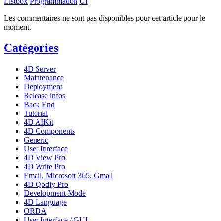
Listbox
Programmation
UI
Les commentaires ne sont pas disponibles pour cet article pour le
moment.
Catégories
4D Server
Maintenance
Deployment
Release infos
Back End
Tutorial
4D AIKit
4D Components
Generic
User Interface
4D View Pro
4D Write Pro
Email, Microsoft 365, Gmail
4D Qodly Pro
Development Mode
4D Language
ORDA
User Interface / GUI