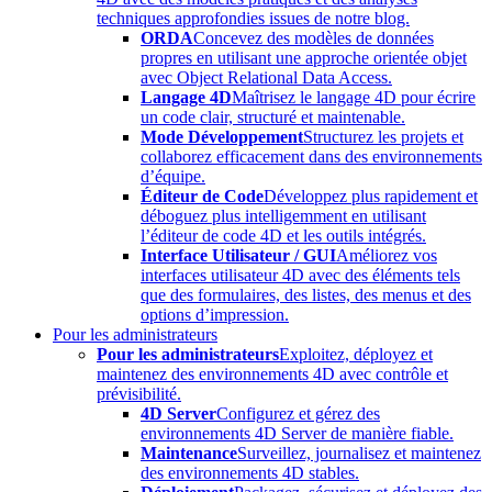
techniques approfondies issues de notre blog.
ORDA
Concevez des modèles de données
propres en utilisant une approche orientée objet
avec Object Relational Data Access.
Langage 4D
Maîtrisez le langage 4D pour écrire
un code clair, structuré et maintenable.
Mode Développement
Structurez les projets et
collaborez efficacement dans des environnements
d’équipe.
Éditeur de Code
Développez plus rapidement et
déboguez plus intelligemment en utilisant
l’éditeur de code 4D et les outils intégrés.
Interface Utilisateur / GUI
Améliorez vos
interfaces utilisateur 4D avec des éléments tels
que des formulaires, des listes, des menus et des
options d’impression.
Pour les administrateurs
Pour les administrateurs
Exploitez, déployez et
maintenez des environnements 4D avec contrôle et
prévisibilité.
4D Server
Configurez et gérez des
environnements 4D Server de manière fiable.
Maintenance
Surveillez, journalisez et maintenez
des environnements 4D stables.