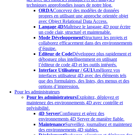
techniques approfondies issues de notre blog.
ORDA
Concevez des modèles de données
propres en utilisant une approche orientée objet
avec Object Relational Data Access.
Langage 4D
Maîtrisez le langage 4D pour écrire
un code clair, structuré et maintenable.
Mode Développement
Structurez les projets et
collaborez efficacement dans des environnements
d’équipe.
Éditeur de Code
Développez plus rapidement et
déboguez plus intelligemment en utilisant
l’éditeur de code 4D et les outils intégrés.
Interface Utilisateur / GUI
Améliorez vos
interfaces utilisateur 4D avec des éléments tels
que des formulaires, des listes, des menus et des
options d’impression.
Pour les administrateurs
Pour les administrateurs
Exploitez, déployez et
maintenez des environnements 4D avec contrôle et
prévisibilité.
4D Server
Configurez et gérez des
environnements 4D Server de manière fiable.
Maintenance
Surveillez, journalisez et maintenez
des environnements 4D stables.