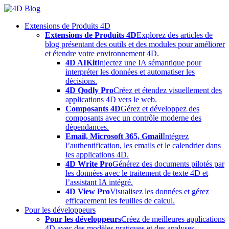
Skip
to
Extensions de Produits 4D
content
Extensions de Produits 4D
Explorez des articles de
blog présentant des outils et des modules pour améliorer
et étendre votre environnement 4D.
4D AIKit
Injectez une IA sémantique pour
interpréter les données et automatiser les
décisions.
4D Qodly Pro
Créez et étendez visuellement des
applications 4D vers le web.
Composants 4D
Gérez et développez des
composants avec un contrôle moderne des
dépendances.
Email, Microsoft 365, Gmail
Intégrez
l’authentification, les emails et le calendrier dans
les applications 4D.
4D Write Pro
Générez des documents pilotés par
les données avec le traitement de texte 4D et
l’assistant IA intégré.
4D View Pro
Visualisez les données et gérez
efficacement les feuilles de calcul.
Pour les développeurs
Pour les développeurs
Créez de meilleures applications
4D avec des modèles pratiques et des analyses