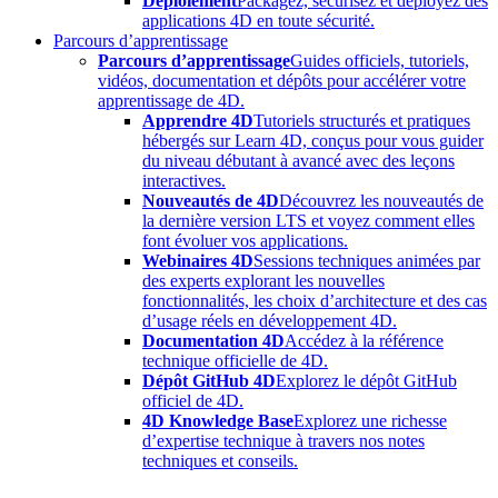
Déploiement
Packagez, sécurisez et déployez des
applications 4D en toute sécurité.
Parcours d’apprentissage
Parcours d’apprentissage
Guides officiels, tutoriels,
vidéos, documentation et dépôts pour accélérer votre
apprentissage de 4D.
Apprendre 4D
Tutoriels structurés et pratiques
hébergés sur Learn 4D, conçus pour vous guider
du niveau débutant à avancé avec des leçons
interactives.
Nouveautés de 4D
Découvrez les nouveautés de
la dernière version LTS et voyez comment elles
font évoluer vos applications.
Webinaires 4D
Sessions techniques animées par
des experts explorant les nouvelles
fonctionnalités, les choix d’architecture et des cas
d’usage réels en développement 4D.
Documentation 4D
Accédez à la référence
technique officielle de 4D.
Dépôt GitHub 4D
Explorez le dépôt GitHub
officiel de 4D.
4D Knowledge Base
Explorez une richesse
d’expertise technique à travers nos notes
techniques et conseils.