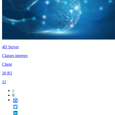
4D Server
Classes internes
Client
20 R5
21
0
0
Facebook
Twitter
LinkedIn