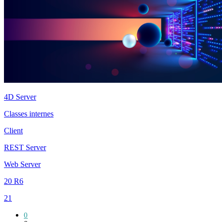
4D Server
Classes internes
Client
REST Server
Web Server
20 R6
21
0