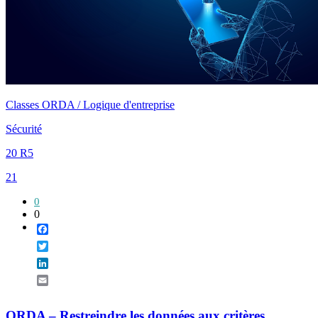
Classes ORDA / Logique d'entreprise
Sécurité
20 R5
21
0
0
Facebook
Twitter
LinkedIn
Email
ORDA – Restreindre les données aux critères