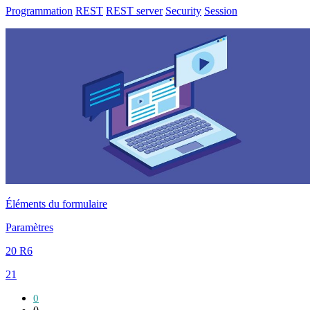
Programmation
REST
REST server
Security
Session
Éléments du formulaire
Paramètres
20 R6
21
0