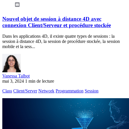
Email
Nouvel objet de session à distance 4D avec
connexion Client/Serveur et procédure stockée
Dans les applications 4D, il existe quatre types de sessions : la
session à distance 4D, la session de procédure stockée, la session
mobile et la sess...
Vanessa Talbot
mai 3, 2024
1 min de lecture
Class
Client/Server
Network
Programmation
Session