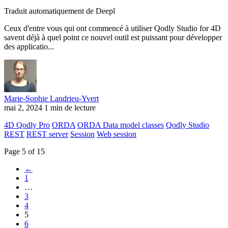
Traduit automatiquement de Deepl
Ceux d'entre vous qui ont commencé à utiliser Qodly Studio for 4D
savent déjà à quel point ce nouvel outil est puissant pour développer
des applicatio...
Marie-Sophie Landrieu-Yvert
mai 2, 2024
1 min de lecture
4D Qodly Pro
ORDA
ORDA Data model classes
Qodly Studio
REST
REST server
Session
Web session
Page 5 of 15
←
1
…
3
4
5
6