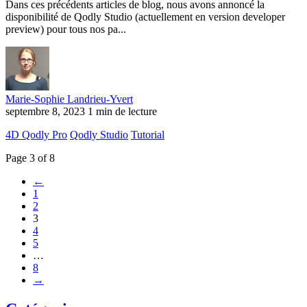
Dans ces précédents articles de blog, nous avons annoncé la
disponibilité de Qodly Studio (actuellement en version developer
preview) pour tous nos pa...
Marie-Sophie Landrieu-Yvert
septembre 8, 2023
1 min de lecture
4D Qodly Pro
Qodly Studio
Tutorial
Page 3 of 8
←
1
2
3
4
5
…
8
→