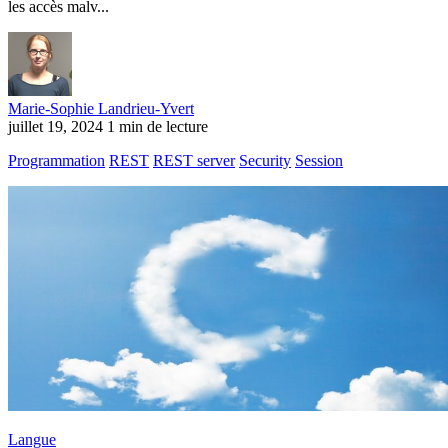
les accès malv...
Marie-Sophie Landrieu-Yvert
juillet 19, 2024
1 min de lecture
Programmation
REST
REST server
Security
Session
Langue