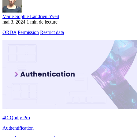
Marie-Sophie Landrieu-Yvert
mai 3, 2024
1 min de lecture
ORDA
Permission
Restrict data
4D Qodly Pro
Authentification