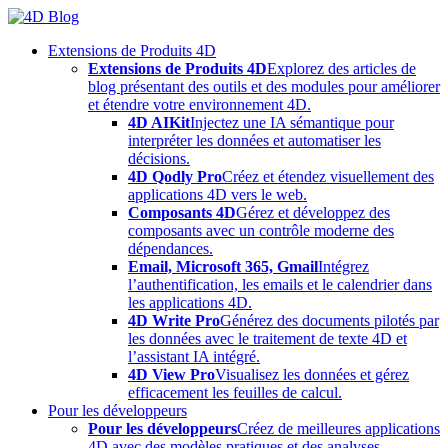
Skip
to
Extensions de Produits 4D
content
Extensions de Produits 4D
Explorez des articles de
blog présentant des outils et des modules pour améliorer
et étendre votre environnement 4D.
4D AIKit
Injectez une IA sémantique pour
interpréter les données et automatiser les
décisions.
4D Qodly Pro
Créez et étendez visuellement des
applications 4D vers le web.
Composants 4D
Gérez et développez des
composants avec un contrôle moderne des
dépendances.
Email, Microsoft 365, Gmail
Intégrez
l’authentification, les emails et le calendrier dans
les applications 4D.
4D Write Pro
Générez des documents pilotés par
les données avec le traitement de texte 4D et
l’assistant IA intégré.
4D View Pro
Visualisez les données et gérez
efficacement les feuilles de calcul.
Pour les développeurs
Pour les développeurs
Créez de meilleures applications
4D avec des modèles pratiques et des analyses