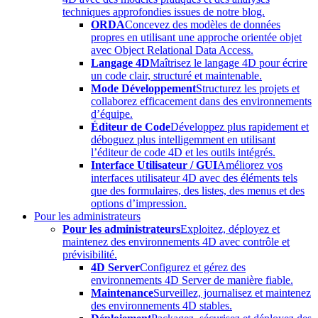
techniques approfondies issues de notre blog.
ORDA
Concevez des modèles de données
propres en utilisant une approche orientée objet
avec Object Relational Data Access.
Langage 4D
Maîtrisez le langage 4D pour écrire
un code clair, structuré et maintenable.
Mode Développement
Structurez les projets et
collaborez efficacement dans des environnements
d’équipe.
Éditeur de Code
Développez plus rapidement et
déboguez plus intelligemment en utilisant
l’éditeur de code 4D et les outils intégrés.
Interface Utilisateur / GUI
Améliorez vos
interfaces utilisateur 4D avec des éléments tels
que des formulaires, des listes, des menus et des
options d’impression.
Pour les administrateurs
Pour les administrateurs
Exploitez, déployez et
maintenez des environnements 4D avec contrôle et
prévisibilité.
4D Server
Configurez et gérez des
environnements 4D Server de manière fiable.
Maintenance
Surveillez, journalisez et maintenez
des environnements 4D stables.