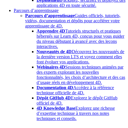
Déploiement
Packagez, sécurisez et déployez des
applications 4D en toute sécurité.
Parcours d’apprentissage
Parcours d’apprentissage
Guides officiels, tutoriels,
vidéos, documentation et dépôts pour accélérer votre
apprentissage de 4D.
Apprendre 4D
Tutoriels structurés et pratiques
hébergés sur Learn 4D, conçus pour vous guider
du niveau débutant à avancé avec des leçons
interactives.
Nouveautés de 4D
Découvrez les nouveautés de
la dernière version LTS et voyez comment elles
font évoluer vos applications.
Webinaires 4D
Sessions techniques animées par
des experts explorant les nouvelles
fonctionnalités, les choix d’architecture et des cas
d’usage réels en développement 4D.
Documentation 4D
Accédez à la référence
technique officielle de 4D.
Dépôt GitHub 4D
Explorez le dépôt GitHub
officiel de 4D.
4D Knowledge Base
Explorez une richesse
d’expertise technique à travers nos notes
techniques et conseils.