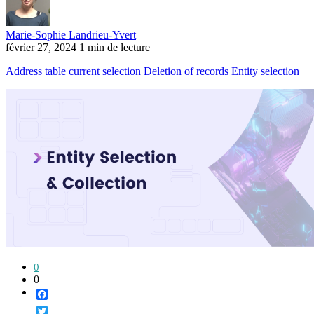
Marie-Sophie Landrieu-Yvert
février 27, 2024
1 min de lecture
Address table
current selection
Deletion of records
Entity selection
0
0
Facebook
Twitter