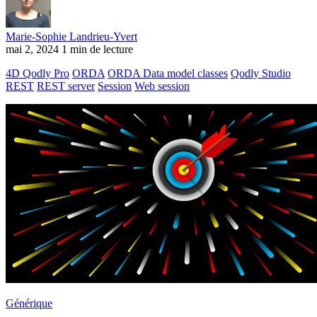
Marie-Sophie Landrieu-Yvert
mai 2, 2024
1 min de lecture
4D Qodly Pro
ORDA
ORDA Data model classes
Qodly Studio
REST
REST server
Session
Web session
Générique