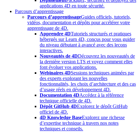
Déploiement
Packagez, sécurisez et déployez des
applications 4D en toute sécurité.
Parcours d’apprentissage
Parcours d’apprentissage
Guides officiels, tutoriels,
vidéos, documentation et dépôts pour accélérer votre
apprentissage de 4D.
Apprendre 4D
Tutoriels structurés et pratiques
hébergés sur Learn 4D, conçus pour vous guider
du niveau débutant à avancé avec des leçons
interactives.
Nouveautés de 4D
Découvrez les nouveautés de
la dernière version LTS et voyez comment elles
font évoluer vos applications.
Webinaires 4D
Sessions techniques animées par
des experts explorant les nouvelles
fonctionnalités, les choix d’architecture et des cas
d’usage réels en développement 4D.
Documentation 4D
Accédez à la référence
technique officielle de 4D.
Dépôt GitHub 4D
Explorez le dépôt GitHub
officiel de 4D.
4D Knowledge Base
Explorez une richesse
d’expertise technique à travers nos notes
techniques et conseils.