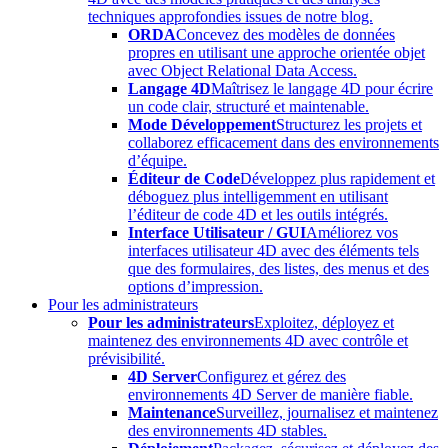
techniques approfondies issues de notre blog.
ORDA
Concevez des modèles de données
propres en utilisant une approche orientée objet
avec Object Relational Data Access.
Langage 4D
Maîtrisez le langage 4D pour écrire
un code clair, structuré et maintenable.
Mode Développement
Structurez les projets et
collaborez efficacement dans des environnements
d’équipe.
Éditeur de Code
Développez plus rapidement et
déboguez plus intelligemment en utilisant
l’éditeur de code 4D et les outils intégrés.
Interface Utilisateur / GUI
Améliorez vos
interfaces utilisateur 4D avec des éléments tels
que des formulaires, des listes, des menus et des
options d’impression.
Pour les administrateurs
Pour les administrateurs
Exploitez, déployez et
maintenez des environnements 4D avec contrôle et
prévisibilité.
4D Server
Configurez et gérez des
environnements 4D Server de manière fiable.
Maintenance
Surveillez, journalisez et maintenez
des environnements 4D stables.