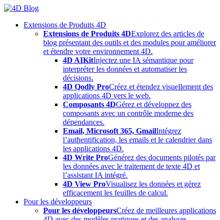
Skip
to
Extensions de Produits 4D
content
Extensions de Produits 4D
Explorez des articles de
blog présentant des outils et des modules pour améliorer
et étendre votre environnement 4D.
4D AIKit
Injectez une IA sémantique pour
interpréter les données et automatiser les
décisions.
4D Qodly Pro
Créez et étendez visuellement des
applications 4D vers le web.
Composants 4D
Gérez et développez des
composants avec un contrôle moderne des
dépendances.
Email, Microsoft 365, Gmail
Intégrez
l’authentification, les emails et le calendrier dans
les applications 4D.
4D Write Pro
Générez des documents pilotés par
les données avec le traitement de texte 4D et
l’assistant IA intégré.
4D View Pro
Visualisez les données et gérez
efficacement les feuilles de calcul.
Pour les développeurs
Pour les développeurs
Créez de meilleures applications
4D avec des modèles pratiques et des analyses