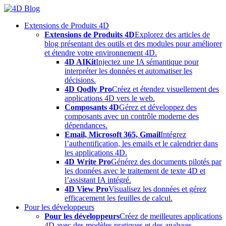
Skip
to
Extensions de Produits 4D
content
Extensions de Produits 4D
Explorez des articles de
blog présentant des outils et des modules pour améliorer
et étendre votre environnement 4D.
4D AIKit
Injectez une IA sémantique pour
interpréter les données et automatiser les
décisions.
4D Qodly Pro
Créez et étendez visuellement des
applications 4D vers le web.
Composants 4D
Gérez et développez des
composants avec un contrôle moderne des
dépendances.
Email, Microsoft 365, Gmail
Intégrez
l’authentification, les emails et le calendrier dans
les applications 4D.
4D Write Pro
Générez des documents pilotés par
les données avec le traitement de texte 4D et
l’assistant IA intégré.
4D View Pro
Visualisez les données et gérez
efficacement les feuilles de calcul.
Pour les développeurs
Pour les développeurs
Créez de meilleures applications
4D avec des modèles pratiques et des analyses