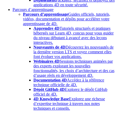
Déploiement
Packagez, sécurisez et déployez des
applications 4D en toute sécurité.
Parcours d’apprentissage
Parcours d’apprentissage
Guides officiels, tutoriels,
vidéos, documentation et dépôts pour accélérer votre
apprentissage de 4D.
Apprendre 4D
Tutoriels structurés et pratiques
hébergés sur Learn 4D, conçus pour vous guider
du niveau débutant à avancé avec des leçons
interactives.
Nouveautés de 4D
Découvrez les nouveautés de
la dernière version LTS et voyez comment elles
font évoluer vos applications.
Webinaires 4D
Sessions techniques animées par
des experts explorant les nouvelles
fonctionnalités, les choix d’architecture et des cas
d’usage réels en développement 4D.
Documentation 4D
Accédez à la référence
technique officielle de 4D.
Dépôt GitHub 4D
Explorez le dépôt GitHub
officiel de 4D.
4D Knowledge Base
Explorez une richesse
d’expertise technique à travers nos notes
techniques et conseils.