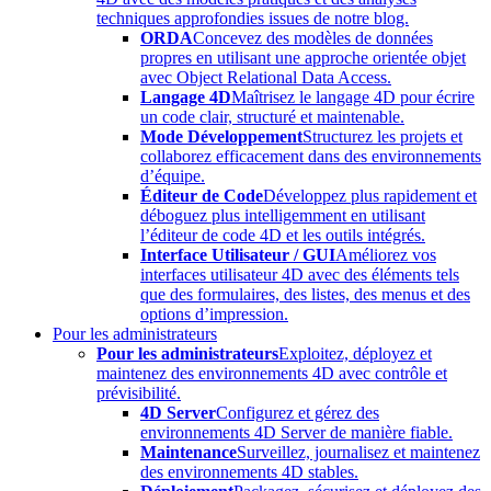
techniques approfondies issues de notre blog.
ORDA
Concevez des modèles de données
propres en utilisant une approche orientée objet
avec Object Relational Data Access.
Langage 4D
Maîtrisez le langage 4D pour écrire
un code clair, structuré et maintenable.
Mode Développement
Structurez les projets et
collaborez efficacement dans des environnements
d’équipe.
Éditeur de Code
Développez plus rapidement et
déboguez plus intelligemment en utilisant
l’éditeur de code 4D et les outils intégrés.
Interface Utilisateur / GUI
Améliorez vos
interfaces utilisateur 4D avec des éléments tels
que des formulaires, des listes, des menus et des
options d’impression.
Pour les administrateurs
Pour les administrateurs
Exploitez, déployez et
maintenez des environnements 4D avec contrôle et
prévisibilité.
4D Server
Configurez et gérez des
environnements 4D Server de manière fiable.
Maintenance
Surveillez, journalisez et maintenez
des environnements 4D stables.