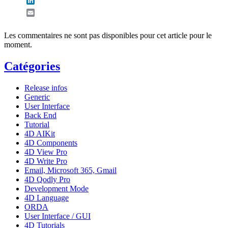
LinkedIn
Email
Les commentaires ne sont pas disponibles pour cet article pour le
moment.
Catégories
Release infos
Generic
User Interface
Back End
Tutorial
4D AIKit
4D Components
4D View Pro
4D Write Pro
Email, Microsoft 365, Gmail
4D Qodly Pro
Development Mode
4D Language
ORDA
User Interface / GUI
4D Tutorials