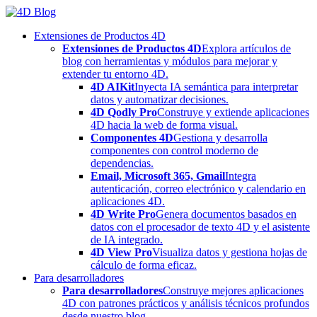
Skip
to
Extensiones de Productos 4D
content
Extensiones de Productos 4D
Explora artículos de
blog con herramientas y módulos para mejorar y
extender tu entorno 4D.
4D AIKit
Inyecta IA semántica para interpretar
datos y automatizar decisiones.
4D Qodly Pro
Construye y extiende aplicaciones
4D hacia la web de forma visual.
Componentes 4D
Gestiona y desarrolla
componentes con control moderno de
dependencias.
Email, Microsoft 365, Gmail
Integra
autenticación, correo electrónico y calendario en
aplicaciones 4D.
4D Write Pro
Genera documentos basados en
datos con el procesador de texto 4D y el asistente
de IA integrado.
4D View Pro
Visualiza datos y gestiona hojas de
cálculo de forma eficaz.
Para desarrolladores
Para desarrolladores
Construye mejores aplicaciones
4D con patrones prácticos y análisis técnicos profundos
desde nuestro blog.