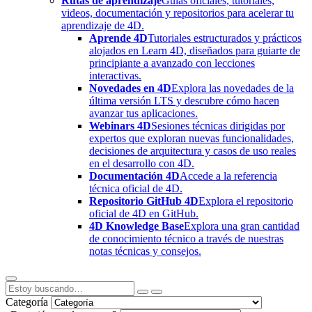
Rutas de aprendizaje
Guías oficiales, tutoriales,
videos, documentación y repositorios para acelerar tu
aprendizaje de 4D.
Aprende 4D
Tutoriales estructurados y prácticos
alojados en Learn 4D, diseñados para guiarte de
principiante a avanzado con lecciones
interactivas.
Novedades en 4D
Explora las novedades de la
última versión LTS y descubre cómo hacen
avanzar tus aplicaciones.
Webinars 4D
Sesiones técnicas dirigidas por
expertos que exploran nuevas funcionalidades,
decisiones de arquitectura y casos de uso reales
en el desarrollo con 4D.
Documentación 4D
Accede a la referencia
técnica oficial de 4D.
Repositorio GitHub 4D
Explora el repositorio
oficial de 4D en GitHub.
4D Knowledge Base
Explora una gran cantidad
de conocimiento técnico a través de nuestras
notas técnicas y consejos.
Categoría