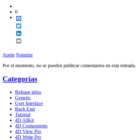
0
Facebook
Twitter
LinkedIn
Email
Apple
Notarize
Por el momento, no se pueden publicar comentarios en esta entrada.
Categorías
Release infos
Generic
User Interface
Back End
Tutorial
4D AIKit
4D Components
4D View Pro
4D Write Pro