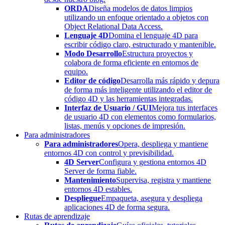
ORDA
Diseña modelos de datos limpios
utilizando un enfoque orientado a objetos con
Object Relational Data Access.
Lenguaje 4D
Domina el lenguaje 4D para
escribir código claro, estructurado y mantenible.
Modo Desarrollo
Estructura proyectos y
colabora de forma eficiente en entornos de
equipo.
Editor de código
Desarrolla más rápido y depura
de forma más inteligente utilizando el editor de
código 4D y las herramientas integradas.
Interfaz de Usuario / GUI
Mejora tus interfaces
de usuario 4D con elementos como formularios,
listas, menús y opciones de impresión.
Para administradores
Para administradores
Opera, despliega y mantiene
entornos 4D con control y previsibilidad.
4D Server
Configura y gestiona entornos 4D
Server de forma fiable.
Mantenimiento
Supervisa, registra y mantiene
entornos 4D estables.
Despliegue
Empaqueta, asegura y despliega
aplicaciones 4D de forma segura.
Rutas de aprendizaje