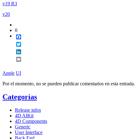
v19 R3
v20
0
Facebook
Twitter
LinkedIn
Email
Apple
UI
Por el momento, no se pueden publicar comentarios en esta entrada.
Categorías
Release infos
4D AIKit
4D Components
Generic
User Interface
Back End