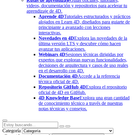
Rutas de aprendizaje
Guías oficiales, tutoriales,
videos, documentación y repositorios para acelerar tu
aprendizaje de 4D.
Aprende 4D
Tutoriales estructurados y prácticos
alojados en Learn 4D, diseñados para guiarte de
principiante a avanzado con lecciones
interactivas.
Novedades en 4D
Explora las novedades de la
última versión LTS y descubre cómo hacen
avanzar tus aplicaciones.
Webinars 4D
Sesiones técnicas dirigidas por
expertos que exploran nuevas funcionalidades,
decisiones de arquitectura y casos de uso reales
en el desarrollo con 4D.
Documentación 4D
Accede a la referencia
técnica oficial de 4D.
Repositorio GitHub 4D
Explora el repositorio
oficial de 4D en GitHub.
4D Knowledge Base
Explora una gran cantidad
de conocimiento técnico a través de nuestras
notas técnicas y consejos.
Categoría