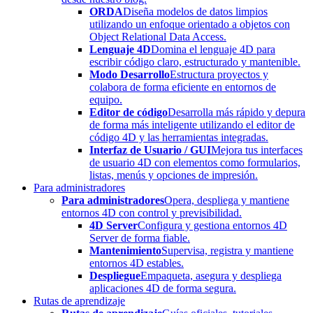
ORDA
Diseña modelos de datos limpios
utilizando un enfoque orientado a objetos con
Object Relational Data Access.
Lenguaje 4D
Domina el lenguaje 4D para
escribir código claro, estructurado y mantenible.
Modo Desarrollo
Estructura proyectos y
colabora de forma eficiente en entornos de
equipo.
Editor de código
Desarrolla más rápido y depura
de forma más inteligente utilizando el editor de
código 4D y las herramientas integradas.
Interfaz de Usuario / GUI
Mejora tus interfaces
de usuario 4D con elementos como formularios,
listas, menús y opciones de impresión.
Para administradores
Para administradores
Opera, despliega y mantiene
entornos 4D con control y previsibilidad.
4D Server
Configura y gestiona entornos 4D
Server de forma fiable.
Mantenimiento
Supervisa, registra y mantiene
entornos 4D estables.
Despliegue
Empaqueta, asegura y despliega
aplicaciones 4D de forma segura.
Rutas de aprendizaje