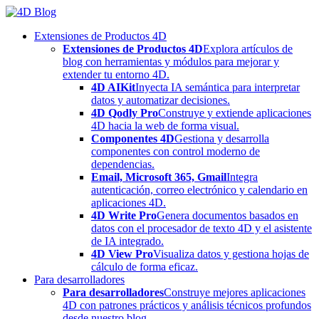
Skip
to
Extensiones de Productos 4D
content
Extensiones de Productos 4D
Explora artículos de
blog con herramientas y módulos para mejorar y
extender tu entorno 4D.
4D AIKit
Inyecta IA semántica para interpretar
datos y automatizar decisiones.
4D Qodly Pro
Construye y extiende aplicaciones
4D hacia la web de forma visual.
Componentes 4D
Gestiona y desarrolla
componentes con control moderno de
dependencias.
Email, Microsoft 365, Gmail
Integra
autenticación, correo electrónico y calendario en
aplicaciones 4D.
4D Write Pro
Genera documentos basados en
datos con el procesador de texto 4D y el asistente
de IA integrado.
4D View Pro
Visualiza datos y gestiona hojas de
cálculo de forma eficaz.
Para desarrolladores
Para desarrolladores
Construye mejores aplicaciones
4D con patrones prácticos y análisis técnicos profundos
desde nuestro blog.