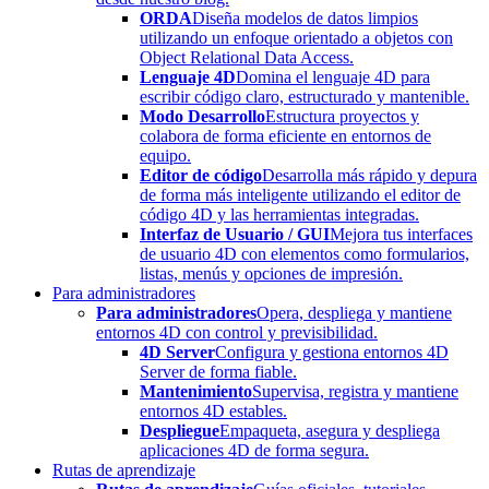
ORDA
Diseña modelos de datos limpios
utilizando un enfoque orientado a objetos con
Object Relational Data Access.
Lenguaje 4D
Domina el lenguaje 4D para
escribir código claro, estructurado y mantenible.
Modo Desarrollo
Estructura proyectos y
colabora de forma eficiente en entornos de
equipo.
Editor de código
Desarrolla más rápido y depura
de forma más inteligente utilizando el editor de
código 4D y las herramientas integradas.
Interfaz de Usuario / GUI
Mejora tus interfaces
de usuario 4D con elementos como formularios,
listas, menús y opciones de impresión.
Para administradores
Para administradores
Opera, despliega y mantiene
entornos 4D con control y previsibilidad.
4D Server
Configura y gestiona entornos 4D
Server de forma fiable.
Mantenimiento
Supervisa, registra y mantiene
entornos 4D estables.
Despliegue
Empaqueta, asegura y despliega
aplicaciones 4D de forma segura.
Rutas de aprendizaje