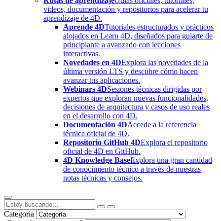
Rutas de aprendizaje
Guías oficiales, tutoriales,
videos, documentación y repositorios para acelerar tu
aprendizaje de 4D.
Aprende 4D
Tutoriales estructurados y prácticos
alojados en Learn 4D, diseñados para guiarte de
principiante a avanzado con lecciones
interactivas.
Novedades en 4D
Explora las novedades de la
última versión LTS y descubre cómo hacen
avanzar tus aplicaciones.
Webinars 4D
Sesiones técnicas dirigidas por
expertos que exploran nuevas funcionalidades,
decisiones de arquitectura y casos de uso reales
en el desarrollo con 4D.
Documentación 4D
Accede a la referencia
técnica oficial de 4D.
Repositorio GitHub 4D
Explora el repositorio
oficial de 4D en GitHub.
4D Knowledge Base
Explora una gran cantidad
de conocimiento técnico a través de nuestras
notas técnicas y consejos.
Categoría