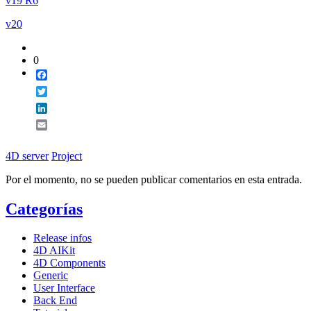
v19 R6
v20
0
Facebook
Twitter
LinkedIn
Email
4D server
Project
Por el momento, no se pueden publicar comentarios en esta entrada.
Categorías
Release infos
4D AIKit
4D Components
Generic
User Interface
Back End