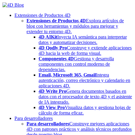
Skip
to
Extensiones de Productos 4D
content
Extensiones de Productos 4D
Explora artículos de
blog con herramientas y módulos para mejorar y
extender tu entorno 4D.
4D AIKit
Inyecta IA semántica para interpretar
datos y automatizar decisiones.
4D Qodly Pro
Construye y extiende aplicaciones
4D hacia la web de forma visual.
Componentes 4D
Gestiona y desarrolla
componentes con control moderno de
dependencias.
Email, Microsoft 365, Gmail
Integra
autenticación, correo electrónico y calendario en
aplicaciones 4D.
4D Write Pro
Genera documentos basados en
datos con el procesador de texto 4D y el asistente
de IA integrado.
4D View Pro
Visualiza datos y gestiona hojas de
cálculo de forma eficaz.
Para desarrolladores
Para desarrolladores
Construye mejores aplicaciones
4D con patrones prácticos y análisis técnicos profundos
desde nuestro blog.