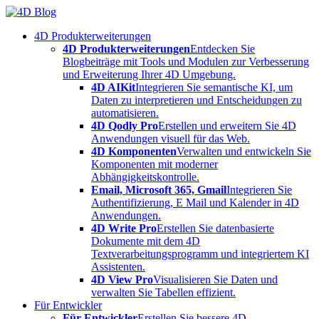
Skip
to
4D Produkterweiterungen
content
4D Produkterweiterungen
Entdecken Sie
Blogbeiträge mit Tools und Modulen zur Verbesserung
und Erweiterung Ihrer 4D Umgebung.
4D AIKit
Integrieren Sie semantische KI, um
Daten zu interpretieren und Entscheidungen zu
automatisieren.
4D Qodly Pro
Erstellen und erweitern Sie 4D
Anwendungen visuell für das Web.
4D Komponenten
Verwalten und entwickeln Sie
Komponenten mit moderner
Abhängigkeitskontrolle.
Email, Microsoft 365, Gmail
Integrieren Sie
Authentifizierung, E Mail und Kalender in 4D
Anwendungen.
4D Write Pro
Erstellen Sie datenbasierte
Dokumente mit dem 4D
Textverarbeitungsprogramm und integriertem KI
Assistenten.
4D View Pro
Visualisieren Sie Daten und
verwalten Sie Tabellen effizient.
Für Entwickler
Für Entwickler
Erstellen Sie bessere 4D