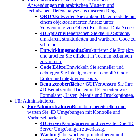
Anwendungen mit praktischen Mustern und
technischen Tiefenanalyse aus unserem Blog.
ORDA
Entwerfen Sie saubere Datenmodelle mit
einem objektorientierten Ansatz unter
Verwendung von Object Relational Data Access.
4D Sprache
Beherrschen Sie die 4D Sprache,
um klaren, strukturierten und wartbaren Code zu
schreiben.
Entwicklungsmodus
Strukturieren Sie Projekte
und arbeiten Sie effizient in Teamumgebungen
zusammen.
Code Editor
Entwickeln Sie schneller und
debuggen Sie intelligenter mit dem 4D Code
Editor und integrierten Tools.
Benutzeroberfläche / GUI
Verbessern Sie Ihre
4D Benutzeroberflächen mit Elementen wie
Formularen, Listen, Menüs und Druckoptionen.
Für Administratoren
Für Administratoren
Betreiben, bereitstellen und
warten Sie 4D Umgebungen mit Kontrolle und
Vorhersehbarkeit.
4D Server
Konfigurieren und verwalten Sie 4D
Server Umgebungen zuverlässig.
Wartung
Überwachen, protokollieren und