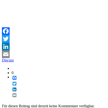
Facebook
Twitter
LinkedIn
Discuss
Email
0
Facebook
Twitter
LinkedIn
Email
Für diesen Beitrag sind derzeit keine Kommentare verfügbar.