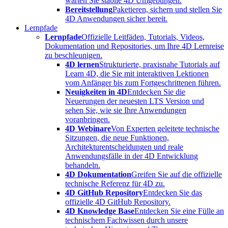
warten Sie stabile 4D Umgebungen.
Bereitstellung
Paketieren, sichern und stellen Sie
4D Anwendungen sicher bereit.
Lernpfade
Lernpfade
Offizielle Leitfäden, Tutorials, Videos,
Dokumentation und Repositories, um Ihre 4D Lernreise
zu beschleunigen.
4D lernen
Strukturierte, praxisnahe Tutorials auf
Learn 4D, die Sie mit interaktiven Lektionen
vom Anfänger bis zum Fortgeschrittenen führen.
Neuigkeiten in 4D
Entdecken Sie die
Neuerungen der neuesten LTS Version und
sehen Sie, wie sie Ihre Anwendungen
voranbringen.
4D Webinare
Von Experten geleitete technische
Sitzungen, die neue Funktionen,
Architekturentscheidungen und reale
Anwendungsfälle in der 4D Entwicklung
behandeln.
4D Dokumentation
Greifen Sie auf die offizielle
technische Referenz für 4D zu.
4D GitHub Repository
Entdecken Sie das
offizielle 4D GitHub Repository.
4D Knowledge Base
Entdecken Sie eine Fülle an
technischem Fachwissen durch unsere