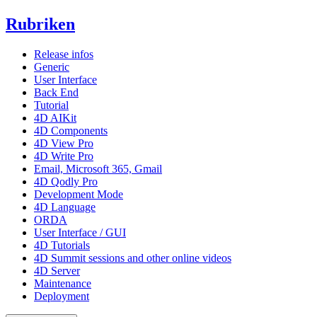
Rubriken
Release infos
Generic
User Interface
Back End
Tutorial
4D AIKit
4D Components
4D View Pro
4D Write Pro
Email, Microsoft 365, Gmail
4D Qodly Pro
Development Mode
4D Language
ORDA
User Interface / GUI
4D Tutorials
4D Summit sessions and other online videos
4D Server
Maintenance
Deployment