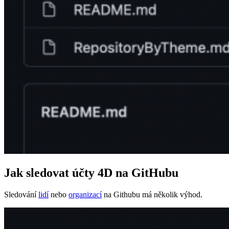
Jak sledovat účty 4D na GitHubu
Sledování
lidí
nebo
organizací
na Githubu má několik výhod.