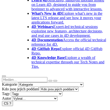
Learn 4D
Structured, hands-on tutorials hosted
on Learn 4D, designed to guide you from
beginner to advanced with interactive lessons.
What’s New in 4D
Explore what’s new in the
latest LTS release and see how it moves your
applications forward.
4D Webinars
Expert-led technical sessions
exploring new features, architecture decisions,
and real use cases in 4D development.
4D Documentation
Access the official technical
reference for 4D.
4D GitHub Repo
Explore official 4D GitHub
Repo.
4D Knowledge Base
Explore a wealth of
technical expertise through our Tech Notes and
Tips.
Kategorie
Kdo jsou jejich poddaní
Tagy
Autor
CS
?