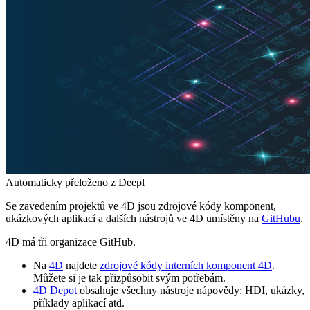
Automaticky přeloženo z Deepl
Se zavedením projektů ve 4D jsou zdrojové kódy komponent,
ukázkových aplikací a dalších nástrojů ve 4D umístěny na
GitHubu
.
4D má tři organizace GitHub.
Na
4D
najdete
zdrojové kódy interních komponent 4D
.
Můžete si je tak přizpůsobit svým potřebám.
4D Depot
obsahuje všechny nástroje nápovědy: HDI, ukázky,
příklady aplikací atd.