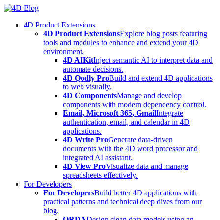
Skip
to
4D Product Extensions
content
4D Product Extensions
Explore blog posts featuring
tools and modules to enhance and extend your 4D
environment.
4D AIKit
Inject semantic AI to interpret data and
automate decisions.
4D Qodly Pro
Build and extend 4D applications
to web visually.
4D Components
Manage and develop
components with modern dependency control.
Email, Microsoft 365, Gmail
Integrate
authentication, email, and calendar in 4D
applications.
4D Write Pro
Generate data-driven
documents with the 4D word processor and
integrated AI assistant.
4D View Pro
Visualize data and manage
spreadsheets effectively.
For Developers
For Developers
Build better 4D applications with
practical patterns and technical deep dives from our
blog.
ORDA
Design clean data models using an