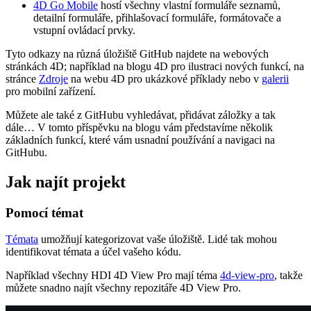
4D Go Mobile
hostí všechny vlastní formuláře seznamů,
detailní formuláře, přihlašovací formuláře, formátovače a
vstupní ovládací prvky.
Tyto odkazy na různá úložiště GitHub najdete na webových
stránkách 4D; například na blogu 4D pro ilustraci nových funkcí, na
stránce
Zdroje
na webu 4D pro ukázkové příklady nebo v
galerii
pro mobilní zařízení.
Můžete ale také z GitHubu vyhledávat, přidávat záložky a tak
dále… V tomto příspěvku na blogu vám představíme několik
základních funkcí, které vám usnadní používání a navigaci na
GitHubu.
Jak najít projekt
Pomocí témat
Témata
umožňují kategorizovat vaše úložiště. Lidé tak mohou
identifikovat témata a účel vašeho kódu.
Například všechny HDI 4D View Pro mají téma
4d-view-pro
, takže
můžete snadno najít všechny repozitáře 4D View Pro.