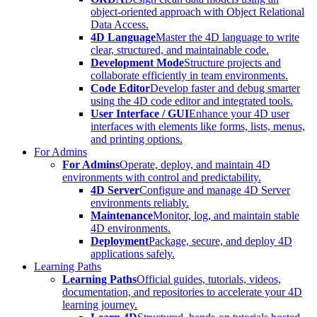
object-oriented approach with Object Relational
Data Access.
4D Language
Master the 4D language to write
clear, structured, and maintainable code.
Development Mode
Structure projects and
collaborate efficiently in team environments.
Code Editor
Develop faster and debug smarter
using the 4D code editor and integrated tools.
User Interface / GUI
Enhance your 4D user
interfaces with elements like forms, lists, menus,
and printing options.
For Admins
For Admins
Operate, deploy, and maintain 4D
environments with control and predictability.
4D Server
Configure and manage 4D Server
environments reliably.
Maintenance
Monitor, log, and maintain stable
4D environments.
Deployment
Package, secure, and deploy 4D
applications safely.
Learning Paths
Learning Paths
Official guides, tutorials, videos,
documentation, and repositories to accelerate your 4D
learning journey.