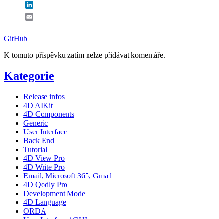
LinkedIn
Email
GitHub
K tomuto příspěvku zatím nelze přidávat komentáře.
Kategorie
Release infos
4D AIKit
4D Components
Generic
User Interface
Back End
Tutorial
4D View Pro
4D Write Pro
Email, Microsoft 365, Gmail
4D Qodly Pro
Development Mode
4D Language
ORDA