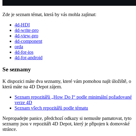
Zde je seznam témat, která by vás mohla zajímat:
4d-HDI
4d-write-pro
4d-view-pro
4d-component
orda
4d-for-ios
4d-for-android
Se seznamy
K dispozici máte dva seznamy, které vám pomohou najít úložiště, o
která máte na 4D Depot zájem.
Seznam repozitářů „How Do I“ podle minimální požadované
verze 4D
Seznam všech repozitářů podle tématu
Nepropadejte panice, předchozí odkazy si nemusíte pamatovat, tyto
seznamy jsou v repozitáři 4D Depot, který je připojen k domovské
stránce.