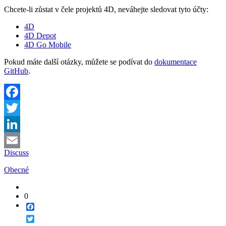
Chcete-li zůstat v čele projektů 4D, neváhejte sledovat tyto účty:
4D
4D Depot
4D Go Mobile
Pokud máte další otázky, můžete se podívat do
dokumentace
GitHub
.
Facebook
Twitter
LinkedIn
Discuss
Email
Obecné
0
Facebook
Twitter