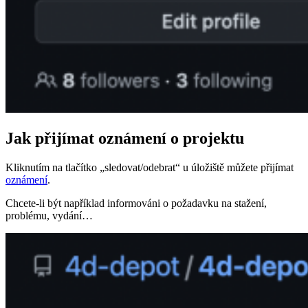
Jak přijímat oznámení o projektu
Kliknutím na tlačítko „sledovat/odebrat“ u úložiště můžete přijímat
oznámení
.
Chcete-li být například informováni o požadavku na stažení,
problému, vydání…