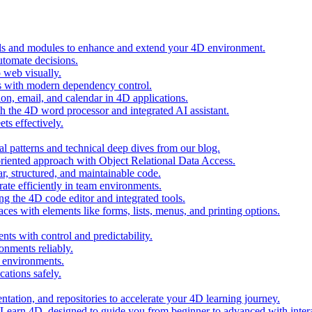
ols and modules to enhance and extend your 4D environment.
automate decisions.
 web visually.
 with modern dependency control.
ion, email, and calendar in 4D applications.
 the 4D word processor and integrated AI assistant.
ts effectively.
al patterns and technical deep dives from our blog.
oriented approach with Object Relational Data Access.
r, structured, and maintainable code.
rate efficiently in team environments.
g the 4D code editor and integrated tools.
ces with elements like forms, lists, menus, and printing options.
ts with control and predictability.
nments reliably.
D environments.
ations safely.
entation, and repositories to accelerate your 4D learning journey.
n Learn 4D, designed to guide you from beginner to advanced with intera