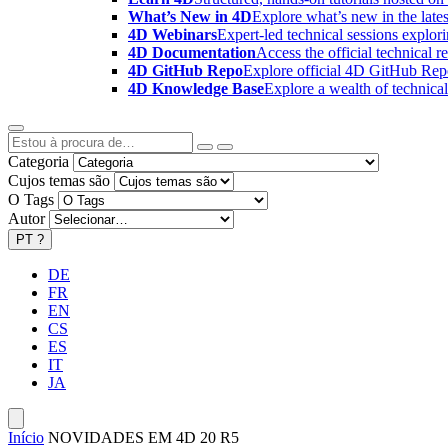
What’s New in 4D
Explore what’s new in the late
4D Webinars
Expert-led technical sessions explor
4D Documentation
Access the official technical r
4D GitHub Repo
Explore official 4D GitHub Rep
4D Knowledge Base
Explore a wealth of technica
Categoria
Cujos temas são
O Tags
Autor
PT
?
DE
FR
EN
CS
ES
IT
JA
Início
NOVIDADES EM 4D 20 R5