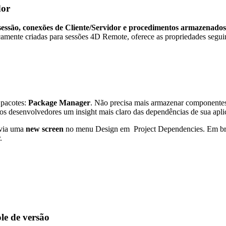
dor
ssão, conexões de Cliente/Servidor e procedimentos armazenados
camente criadas para sessões 4D Remote, oferece as propriedades seguin
 pacotes:
Package Manager
. Não precisa mais armazenar componentes
s desenvolvedores um insight mais claro das dependências de sua aplic
 via uma
new screen
no menu Design em Project Dependencies. Em brev
.
le de versão