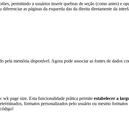
otões, permitindo a usuários inserir quebras de seção (como antes) e op
u diferenciar as páginas da esquerda das da direita diretamente da int
tado pela memória disponível. Agora pode associar as fontes de dados co
o:
wk page size
. Esta funcionalidade prática permite
estabelecer a lar
determinados, formatos personalizados pelo usuário ou mesmo formatos 
código!