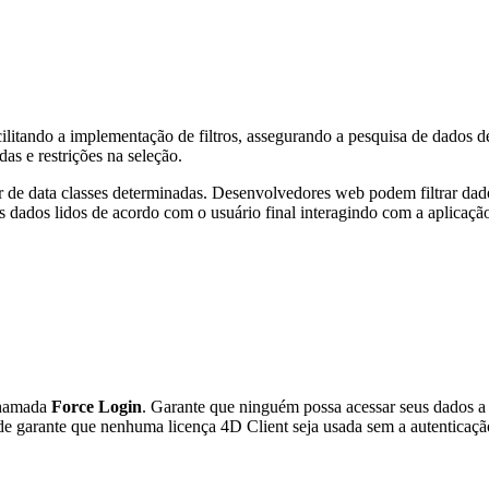
ilitando a implementação de filtros, assegurando a pesquisa de dados de
as e restrições na seleção.
ir de data classes determinadas. Desenvolvedores web podem filtrar da
dados lidos de acordo com o usuário final interagindo com a aplicaçã
chamada
Force Login
. Garante que ninguém possa acessar seus dados a
e garante que nenhuma licença 4D Client seja usada sem a autenticaç