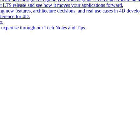
st LTS release and see how it moves your applications forward.
ing new features, architecture decisions, and real use cases in 4D devel
eference for 4D.
o.
l expertise through our Tech Notes and Tips.