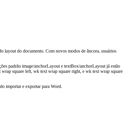
n do layout do documento. Com novos modos de âncora, usuários
 ações padrão image/anchorLayout e textBox/anchorLayout já estão
 wrap square left
,
wk text wrap square right
, e
wk text wrap square
o importar e exportar para Word.