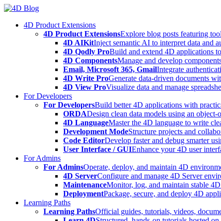
Skip
to
4D Product Extensions
content
4D Product Extensions
Explore blog posts featuring to
4D AIKit
Inject semantic AI to interpret data and 
4D Qodly Pro
Build and extend 4D applications to
4D Components
Manage and develop components
Email, Microsoft 365, Gmail
Integrate authenticat
4D Write Pro
Generate data-driven documents with
4D View Pro
Visualize data and manage spreadshee
For Developers
For Developers
Build better 4D applications with practic
ORDA
Design clean data models using an object-
4D Language
Master the 4D language to write clea
Development Mode
Structure projects and collabo
Code Editor
Develop faster and debug smarter usin
User Interface / GUI
Enhance your 4D user interfa
For Admins
For Admins
Operate, deploy, and maintain 4D environmen
4D Server
Configure and manage 4D Server enviro
Maintenance
Monitor, log, and maintain stable 4
Deployment
Package, secure, and deploy 4D applic
Learning Paths
Learning Paths
Official guides, tutorials, videos, docum
Learn 4D
Structured, hands-on tutorials hosted o