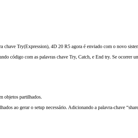
vra chave
Try(Expression)
,
4D 20 R5 agora é enviado com o novo sistem
ando código com as palavras chave Try, Catch, e End try. Se ocorrer u
om objetos partilhados.
tilhados ao gerar o setup necessário. Adicionando a palavra-chave “shar