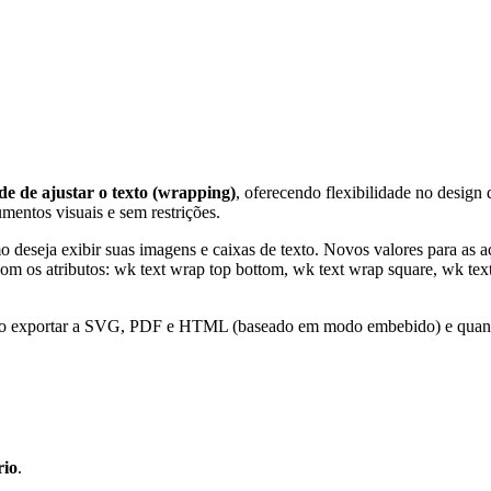
de de ajustar o texto (wrapping)
, oferecendo flexibilidade no desig
mentos visuais e sem restrições.
mo deseja exibir suas imagens e caixas de texto. Novos valores para as
om os atributos:
wk
text wrap top bottom
,
wk text wrap square
,
wk text
ndo exportar a SVG, PDF e HTML (baseado em modo embebido) e quand
rio
.