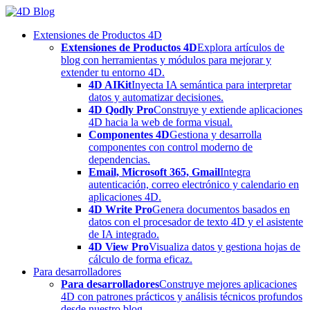
Skip
to
Extensiones de Productos 4D
content
Extensiones de Productos 4D
Explora artículos de
blog con herramientas y módulos para mejorar y
extender tu entorno 4D.
4D AIKit
Inyecta IA semántica para interpretar
datos y automatizar decisiones.
4D Qodly Pro
Construye y extiende aplicaciones
4D hacia la web de forma visual.
Componentes 4D
Gestiona y desarrolla
componentes con control moderno de
dependencias.
Email, Microsoft 365, Gmail
Integra
autenticación, correo electrónico y calendario en
aplicaciones 4D.
4D Write Pro
Genera documentos basados en
datos con el procesador de texto 4D y el asistente
de IA integrado.
4D View Pro
Visualiza datos y gestiona hojas de
cálculo de forma eficaz.
Para desarrolladores
Para desarrolladores
Construye mejores aplicaciones
4D con patrones prácticos y análisis técnicos profundos
desde nuestro blog.