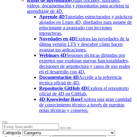
Rutas de aprendizaje
Guías oficiales, tutoriales,
videos, documentación y repositorios para acelerar tu
aprendizaje de 4D.
Aprende 4D
Tutoriales estructurados y prácticos
alojados en Learn 4D, diseñados para guiarte de
principiante a avanzado con lecciones
interactivas.
Novedades en 4D
Explora las novedades de la
última versión LTS y descubre cómo hacen
avanzar tus aplicaciones.
Webinars 4D
Sesiones técnicas dirigidas por
expertos que exploran nuevas funcionalidades,
decisiones de arquitectura y casos de uso reales
en el desarrollo con 4D.
Documentación 4D
Accede a la referencia
técnica oficial de 4D.
Repositorio GitHub 4D
Explora el repositorio
oficial de 4D en GitHub.
4D Knowledge Base
Explora una gran cantidad
de conocimiento técnico a través de nuestras
notas técnicas y consejos.
Categoría