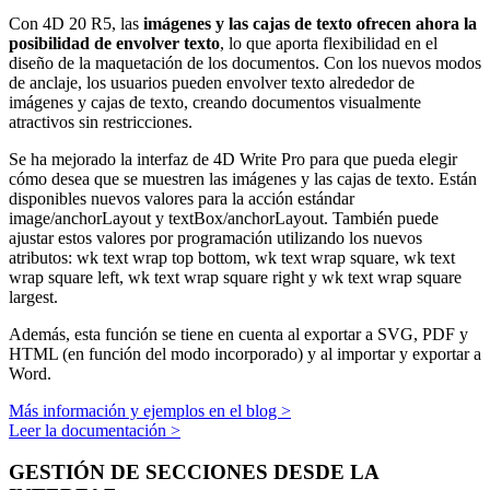
Con 4D 20 R5, las
imágenes y las cajas de texto ofrecen ahora la
posibilidad de envolver texto
, lo que aporta flexibilidad en el
diseño de la maquetación de los documentos. Con los nuevos modos
de anclaje, los usuarios pueden envolver texto alrededor de
imágenes y cajas de texto, creando documentos visualmente
atractivos sin restricciones.
Se ha mejorado la interfaz de 4D Write Pro para que pueda elegir
cómo desea que se muestren las imágenes y las cajas de texto. Están
disponibles nuevos valores para la acción estándar
image/anchorLayout y textBox/anchorLayout. También puede
ajustar estos valores por programación utilizando los nuevos
atributos:
wk
text wrap top bottom
,
wk text wrap square
,
wk text
wrap square left
,
wk text wrap square right
y
wk text wrap square
largest
.
Además, esta función se tiene en cuenta al exportar a SVG, PDF y
HTML (en función del modo incorporado) y al importar y exportar a
Word.
Más información y ejemplos en el blog >
Leer la documentación >
GESTIÓN DE SECCIONES DESDE LA