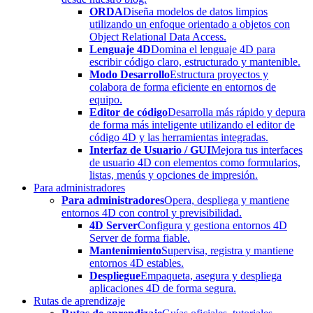
ORDA
Diseña modelos de datos limpios
utilizando un enfoque orientado a objetos con
Object Relational Data Access.
Lenguaje 4D
Domina el lenguaje 4D para
escribir código claro, estructurado y mantenible.
Modo Desarrollo
Estructura proyectos y
colabora de forma eficiente en entornos de
equipo.
Editor de código
Desarrolla más rápido y depura
de forma más inteligente utilizando el editor de
código 4D y las herramientas integradas.
Interfaz de Usuario / GUI
Mejora tus interfaces
de usuario 4D con elementos como formularios,
listas, menús y opciones de impresión.
Para administradores
Para administradores
Opera, despliega y mantiene
entornos 4D con control y previsibilidad.
4D Server
Configura y gestiona entornos 4D
Server de forma fiable.
Mantenimiento
Supervisa, registra y mantiene
entornos 4D estables.
Despliegue
Empaqueta, asegura y despliega
aplicaciones 4D de forma segura.
Rutas de aprendizaje