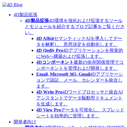
Skip
to
content
4D製品拡張
4D製品拡張
4D環境を強化および拡張するツール
とモジュールを紹介するブログ記事をご覧くださ
い。
4D AIKit
セマンティックAIを導入してデー
タを解釈し、意思決定を自動化します。
4D Qodly Pro
4Dアプリケーションを視覚的
にWebへ構築および拡張します。
4Dコンポーネント
最新の依存関係管理でコ
ンポーネントを管理および開発します。
Email, Microsoft 365, Gmail
4Dアプリケーシ
ョンで認証、メール、カレンダーを統合し
ます。
4D Write Pro
4Dワードプロセッサと統合AI
アシスタントでデータ駆動型ドキュメント
を生成します。
4D View Pro
データを可視化し、スプレッド
シートを効率的に管理します。
開発者向け