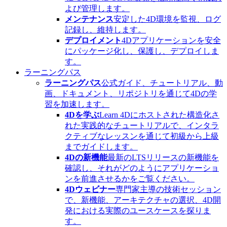
よび管理します。
メンテナンス
安定した4D環境を監視、ログ
記録し、維持します。
デプロイメント
4Dアプリケーションを安全
にパッケージ化し、保護し、デプロイしま
す。
ラーニングパス
ラーニングパス
公式ガイド、チュートリアル、動
画、ドキュメント、リポジトリを通じて4Dの学
習を加速します。
4Dを学ぶ
Learn 4Dにホストされた構造化さ
れた実践的なチュートリアルで、インタラ
クティブなレッスンを通じて初級から上級
までガイドします。
4Dの新機能
最新のLTSリリースの新機能を
確認し、それがどのようにアプリケーショ
ンを前進させるかをご覧ください。
4Dウェビナー
専門家主導の技術セッション
で、新機能、アーキテクチャの選択、4D開
発における実際のユースケースを探りま
す。