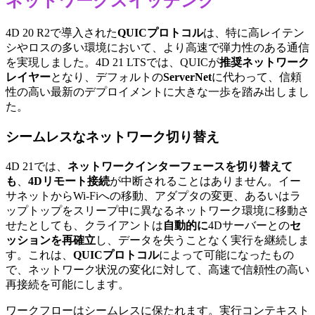
ネットワークスイッチング
4D 20 R2で導入された
QUICプロトコル
は、特に高レイテン
シやロスの多い環境において、より高速で弾力性のある通信
を実現しました。4D 21 LTSでは、QUICが
推奨ネットワーク
レイヤー
となり、デフォルトの
ServerNet
に代わって、信頼
性の高い最新のデプロイメントに大きな一歩を踏み出しまし
た。
シームレスなネットワーク切り替え
4D 21では、
ネットワークインターフェースを切り替えて
も
、
4Dリモート接続
が中断されることはありません。イー
サネットからWi-Fiへの移動、アダプタの変更、あるいはラ
ップトップをスリープ中に異なるネットワーク環境に移動さ
せたとしても、クライアントは
自動的に
4Dサーバーとの
セ
ッションを再確立
し、データを失うことなく実行を継続しま
す。これは、
QUICプロトコル
によって可能になったもの
で、ネットワーク状況の変化に対して、高速で信頼性の高い
再接続を可能にします。
ワークフローはシームレスに保たれます。実行コンテキスト