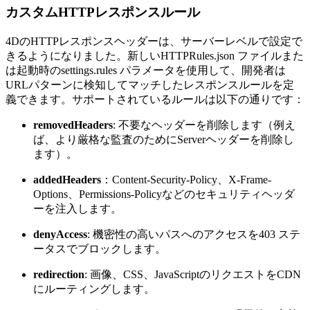
カスタムHTTPレスポンスルール
4DのHTTPレスポンスヘッダーは、サーバーレベルで設定で
きるようになりました。新しい
HTTPRules.json
ファイルまた
は起動時の
settings.rules
パラメータを使用して、開発者は
URLパターンに検知してマッチしたレスポンスルールを定
義できます。サポートされているルールは以下の通りです：
removedHeaders
: 不要なヘッダーを削除します（例え
ば、より厳格な監査のためにServerヘッダーを削除し
ます）。
addedHeaders
：Content-Security-Policy、X-Frame-
Options、Permissions-Policyなどのセキュリティヘッダ
ーを注入します。
denyAccess
: 機密性の高いパスへのアクセスを403 ステ
ータスでブロックします。
redirection
: 画像、CSS、JavaScriptのリクエストをCDN
にルーティングします。