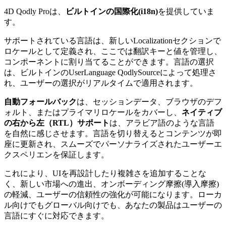
4D Qodly Proは、
ビルトインの国際化(i18n)
を提供していま
す。
サポートされている言語は、新しいLocalizationセクションで
ロケールとして定義され、ここでは翻訳キーと値を管理し、
コンポーネントに割り当てることができます。言語の選択
は、ビルトインの
UserLanguage
QodlySourceによって処理さ
れ、ユーザーの選択がリアルタイムで適用されます。
自動フォールバック
は、セッションデータ、ブラウザのデフ
ォルト、またはプライマリロケールをカバーし、
ネイティブ
の右から左（RTL）サポート
は、アラビア語のような言語
を自然に感じさせます。言語を切り替えるとコンテンツが即
座に更新され、スムーズでパーソナライズされたユーザーエ
クスペリエンを保証します。
これにより、UIを再設計したり複雑さを追加することな
く、新しい市場への進出、オンボーディング摩擦(導入摩擦)
の軽減、ユーザーの信頼性の強化が可能になります。ローカ
ル向けでもグローバル向けでも、あなたの製品はユーザーの
言語にすぐに対応できます。