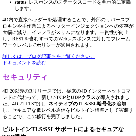
status
: レスポンスのステータスコードを明示的に定義
します。
4D内で直接ヘッダーを処理することで、外部のリバースプ
ロキシや手作業によるヘッダーインジェクションへの依存が
大幅に減り、インフラがスリムになります。一貫性が向上
し、RESTを含むすべてのWebレスポンスに対してフレーム
ワークレベルでポリシーが適用されます。
詳しくは、ブログ記事 > をご覧ください。
ドキュメントを読む
セキュリティ
4D 20以降のRリリースでは、従来の4Dインターネットコマ
ンドに代わって、新しい
TCPとUDPクラス
が導入されまし
た。4D 21 LTSでは、
ネイティブのTLS/SSL暗号化
を追加
し、セキュアな低レベル通信をビルトイン標準として実装す
ることで、この移行を完了しました。
ビルトインTLS/SSLサポートによるセキュアな