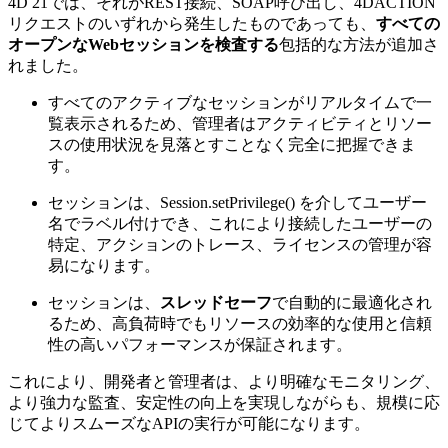
4D 21では、それがREST接続、SOAP呼び出し、4DACTION
リクエストのいずれから発生したものであっても、
すべての
オープンなWebセッションを検査する
包括的な方法が追加さ
れました。
すべてのアクティブなセッションがリアルタイムで一
覧表示されるため、管理者はアクティビティとリソー
スの使用状況を見落とすことなく完全に把握できま
す。
セッションは、
Session.setPrivilege()
を介してユーザー
名でラベル付けでき、これにより接続したユーザーの
特定、アクションのトレース、ライセンスの管理が容
易になります。
セッションは、
スレッドセーフ
で自動的に最適化され
るため、高負荷時でもリソースの効率的な使用と信頼
性の高いパフォーマンスが保証されます。
これにより、開発者と管理者は、より明確なモニタリング、
より強力な監査、安定性の向上を実現しながらも、規模に応
じてよりスムーズなAPIの実行が可能になります。