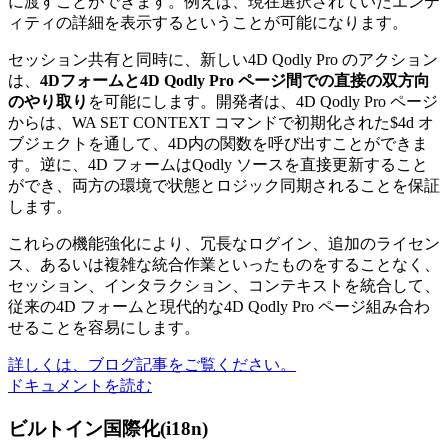
に渡すことができます。例えば、現在選択されていたエンテ
ィティの詳細を表示するということが可能になります。
セッション共有と同時に、新しい4D Qodly Pro のアクション
は、
4Dフォームと4D Qodly Pro ページ間での直接の双方向
のやり取り
を可能にします。開発者は、4D Qodly Pro ページ
からは、
WA SET CONTEXT
コマンドで初期化された
$4d
オ
ブジェクトを通して、4D内の関数を呼び出すことができま
す。逆に、4D フォームはQodly ソースを直接更新すること
ができ、両方の環境で状態とロジック同期されることを保証
します。
これらの機能強化により、冗長なログイン、追加のライセン
ス、あるいは複雑な統合作業といったものをすることなく、
セッション、インタラクション、コンテキストを統合して、
従来の4D フォームと現代的な4D Qodly Pro ページ組み合わ
せることを容易にします。
詳しくは、ブログ記事をご覧ください。
ドキュメントを読む
ビルトイン国際化(i18n)