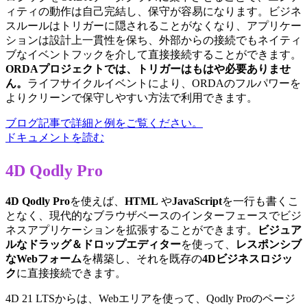
ィティの動作は自己完結し、保守が容易になります。ビジネ
スルールはトリガーに隠されることがなくなり、アプリケー
ションは設計上一貫性を保ち、外部からの接続でもネイティ
ブなイベントフックを介して直接接続することができます。
ORDAプロジェクトでは、トリガーはもはや必要ありませ
ん。
ライフサイクルイベントにより、ORDAのフルパワーを
よりクリーンで保守しやすい方法で利用できます。
ブログ記事で詳細と例をご覧ください。
ドキュメントを読む
4D Qodly Pro
4D Qodly Pro
を使えば、
HTML
や
JavaScript
を一行も書くこ
となく、現代的なブラウザベースのインターフェースでビジ
ネスアプリケーションを拡張することができます。
ビジュア
ルなドラッグ＆ドロップエディター
を使って、
レスポンシブ
なWebフォーム
を構築し、それを既存の
4Dビジネスロジッ
ク
に直接接続できます。
4D 21 LTSからは、Webエリアを使って、Qodly Proのページ