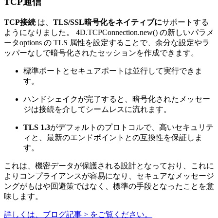
TCP通信
TCP接続
は、
TLS/SSL暗号化をネイティブに
サポートする
ようになりました。
4D.TCPConnection.new()
の新しいパラメ
ータ
options
の
TLS
属性を
設定することで
、余分な設定やラ
ッパーなしで暗号化されたセッションを作成できます。
標準ポートとセキュアポートは並行して実行できま
す。
ハンドシェイクが完了すると、暗号化されたメッセー
ジは接続を介してシームレスに流れます。
TLS 1.3
がデフォルトのプロトコルで、高いセキュリテ
ィと、最新のエンドポイントとの互換性を保証しま
す。
これは、機密データが保護される設計となっており、これに
よりコンプライアンスが容易になり、セキュアなメッセージ
ングがもはや回避策ではなく、標準の手段となったことを意
味します。
詳しくは、ブログ記事 > をご覧ください。