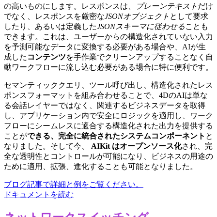
の高いものにします。レスポンスは、
プレーンテキスト
だけ
でなく、レスポンスを厳密な
JSONオブジェクト
として要求
したり、あるいは定義した
JSONスキーマに従わせる
ことも
できます。これは、ユーザーからの構造化されていない入力
を予測可能なデータに変換する必要がある場合や、AIが生
成した
コンテンツ
を手作業でクリーンアップすることなく自
動ワークフローに流し込む必要がある場合に特に便利です。
セマンティッククエリ、ツール呼び出し、構造化されたレス
ポンスフォーマットを組み合わせることで、4DのAIは単な
る会話レイヤーではなく、関連するビジネスデータを取得
し、アプリケーション内で安全にロジックを適用し、ワーク
フローにシームレスに適合する構造化された出力を提供する
ことが
できる、完全に統合されたシステムコンポーネント
と
なりました。そして今、
AIKit はオープンソース化
され、完
全な透明性とコントロールが可能になり、ビジネスの用途の
ために適用、拡張、進化することも可能となりました。
ブログ記事で詳細と例をご覧ください。
ドキュメントを読む