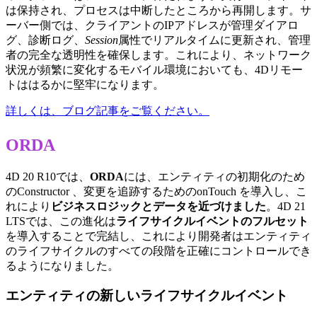
は保持され、プロセスは中断したところから再開します。サ
ーバー側では、クライアントのIPアドレスが管理ダイアロ
グ、診断ログ、
Session
属性でリアルタイムに更新され、管理
者の完全な透明性を確保します。これにより、ネットワーク
状況が頻繁に変化するモバイル環境においても、4Dリモー
トははるかに堅牢になります。
詳しくは、ブログ記事をご覧ください。
ORDA
4D 20 R10では、
ORDA
には、エンティティの初期化のため
の
Constructor
、変更を追跡するための
onTouch
を導入し、こ
れにより
ビジネスロジックとデータを近づけました
。4D 21
LTSでは、この進化は
ライフサイクルイベントのフルセット
を導入することで完結し、これにより開発者はエンティティ
のライフサイクルのすべての段階を正確にコントロールでき
るようになりました。
エンティティの新しいライフサイクルイベント