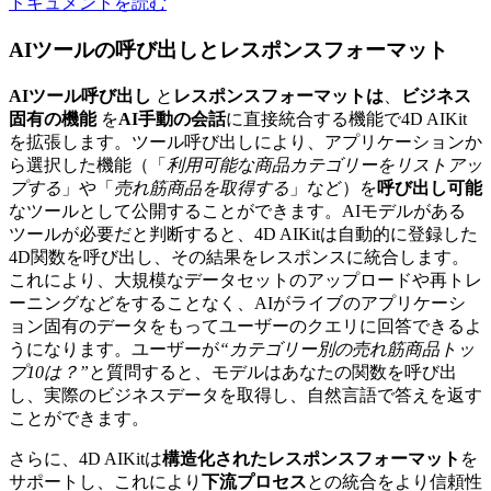
ドキュメントを読む
AIツールの呼び出しとレスポンスフォーマット
AIツール呼び出し
と
レスポンスフォーマットは
、
ビジネス
固有の機能
を
AI手動の会話
に直接統合する機能で4D AIKit
を拡張します。ツール呼び出しにより、アプリケーションか
ら選択した機能（「
利用可能な商品カテゴリーをリストアッ
プする
」や「
売れ筋商品を取得する
」など）を
呼び出し可能
なツールとして公開することができます。AIモデルがある
ツールが必要だと判断すると、4D AIKitは自動的に登録した
4D関数を呼び出し、その結果をレスポンスに統合します。
これにより、大規模なデータセットのアップロードや再トレ
ーニングなどをすることなく、AIがライブのアプリケーシ
ョン固有のデータをもってユーザーのクエリに回答できるよ
うになります。ユーザーが
“カテゴリー別の売れ筋商品トッ
プ10は？”
と質問すると、モデルはあなたの関数を呼び出
し、実際のビジネスデータを取得し、自然言語で答えを返す
ことができます。
さらに、4D AIKitは
構造化されたレスポンスフォーマット
を
サポートし、これにより
下流プロセス
との統合をより信頼性