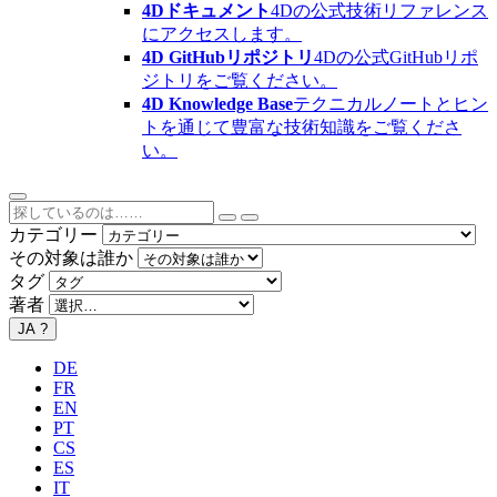
4Dドキュメント
4Dの公式技術リファレンス
にアクセスします。
4D GitHubリポジトリ
4Dの公式GitHubリポ
ジトリをご覧ください。
4D Knowledge Base
テクニカルノートとヒン
トを通じて豊富な技術知識をご覧くださ
い。
カテゴリー
その対象は誰か
タグ
著者
JA
?
DE
FR
EN
PT
CS
ES
IT