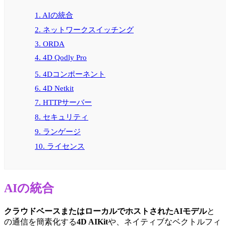
1. AIの統合
2. ネットワークスイッチング
3. ORDA
4. 4D Qodly Pro
5. 4Dコンポーネント
6. 4D Netkit
7. HTTPサーバー
8. セキュリティ
9.
ランゲージ
10. ライセンス
AIの統合
クラウドベースまたはローカルでホストされたAIモデル
と
の通信を簡素化する
4D AIKit
や、ネイティブなベクトルフィ