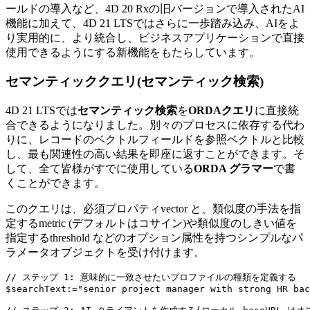
ールドの導入など、4D 20 Rxの旧バージョンで導入されたAI
機能に加えて、4D 21 LTSではさらに一歩踏み込み、AIをよ
り実用的に、より統合し、ビジネスアプリケーションで直接
使用できるようにする新機能をもたらしています。
セマンティッククエリ(セマンティック検索)
4D 21 LTSでは
セマンティック検索
を
ORDAクエリ
に直接統
合できるようになりました。別々のプロセスに依存する代わ
りに、レコードのベクトルフィールドを参照ベクトルと比較
し、最も関連性の高い結果を即座に返すことができます。そ
して、全て皆様がすでに使用している
ORDA グラマー
で書
くことができます。
このクエリは、必須プロパティ
vector
と、類似度の手法を指
定する
metric
(デフォルトはコサイン)や類似度のしきい値を
指定する
threshold
などのオプション属性を持つシンプルなパ
ラメータオブジェクトを受け付けます。
// ステップ 1: 意味的に一致させたいプロファイルの種類を定義する

$searchText:="senior project manager with strong HR bac