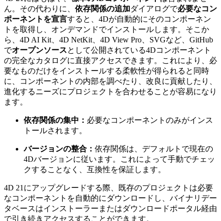
ん。その代わりに、
依存関係の追加
ダイアログで
必要なコン
ポーネントを宣言
すると、4Dが自動的にそのコンポーネン
トを取得し、オンデマンドでインストールします。そこか
ら、4D AI Kit、4D NetKit、4D View Pro、SVGなど、GitHub
で
オープンソース
として公開されている4Dコンポーネント
の完全なカタログに直接アクセスできます。これにより、必
要なものだけをインストールする柔軟性が得られると同時
に、コンポーネントの内部を調べたり、改良に貢献したり、
進化するニーズにプロジェクトを合わせることが容易になり
ます。
依存関係の集中：
必要なコンポーネントのみがインス
トールされます。
バージョンの整合：
依存関係は、デフォルトで現在の
4Dバージョンに従います。これによって手動でチェッ
クすることなく、互換性を保証します。
4D 21にアップグレードする際、既存のプロジェクトは必要
なコンポーネントを自動的にダウンロードし、バイナリデー
タベースはインストーラーまたはダウンロードポータル経由
で引き続きアクセスすることができます。