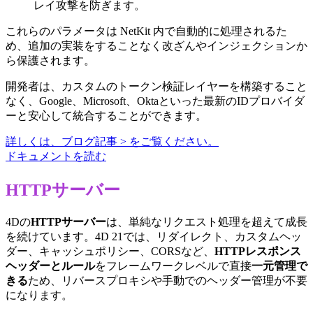
レイ攻撃を防ぎます。
これらのパラメータは NetKit 内で自動的に処理されるた
め、追加の実装をすることなく改ざんやインジェクションか
ら保護されます。
開発者は、カスタムのトークン検証レイヤーを構築すること
なく、Google、Microsoft、Oktaといった最新のIDプロバイダ
ーと安心して統合することができます。
詳しくは、ブログ記事 > をご覧ください。
ドキュメントを読む
HTTPサーバー
4Dの
HTTPサーバー
は、単純なリクエスト処理を超えて成長
を続けています。4D 21では、リダイレクト、カスタムヘッ
ダー、キャッシュポリシー、CORSなど、
HTTPレスポンス
ヘッダーとルール
をフレームワークレベルで直接
一元管理で
きる
ため、リバースプロキシや手動でのヘッダー管理が不要
になります。