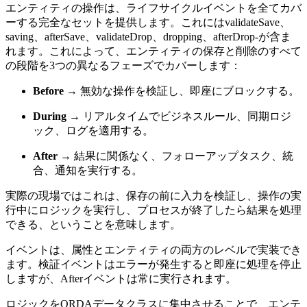
エンティティの操作は、ライフサイクルイベントを全てカバ
ーする完全なセットを提供します。これには
validateSave
、
saving
、
afterSave
、
validateDrop
、
dropping
、
afterDrop
-が含ま
れます。これによって、エンティティの保存と削除のすべて
の段階を3つの異なるフェーズでカバーします：
Before
→ 無効な操作を検証し、即座にブロックする。
During
→ リアルタイムでビジネスルール、同期ロジ
ック、ログを適用する。
After
→ 結果に関係なく、フォローアップタスク、統
合、通知を実行する。
実際の現場ではこれは、保存の前に入力を検証し、操作の実
行中にロジックを実行し、プロセスが終了したら結果を処理
できる、ということを意味します。
イベントは、属性とエンティティの両方のレベルで実装でき
ます。検証イベントはエラーが発生すると即座に処理を停止
しますが、Afterイベントは常に実行されます。
ロジックをORDAデータクラスに集中させることで、エンテ