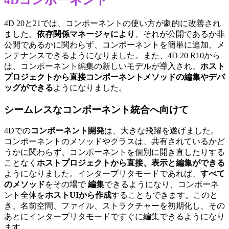
4D 20と21では、コンポーネントの使い方が劇的に改善され
ました。
依存関係マネージャにより
、それが公開であるか非
公開であるかに関わらず、コンポーネントを簡単に追加、メ
ンテナンスできるようになりました。また、4D 20 R10から
は、コンポーネント編集の新しいモデルが導入され、
ホスト
プロジェクトから直接コンポーネントメソッドの編集やデバ
ッグができる
ようになりました。
シームレスなコンポーネント統合へ向けて
4Dでの
コンポーネント開発
は、大きな飛躍を遂げました。
コンポーネントのメソッドやクラスは、共有されているかど
うかに関わらず、コンポーネントを個別に開き直したりする
ことなく
ホストプロジェクトから直接、表示と編集ができる
ようになりました。インタープリタモードであれば、
すべて
のメソッド
をその場で
編集
できるようになり、コンポーネ
ント全体を
ホストUIから作成
することもできます。このと
き、名前空間、ファイル、ストラクチャーを初期化し、その
あとにインタープリタモードですぐに編集できるようになり
ます。