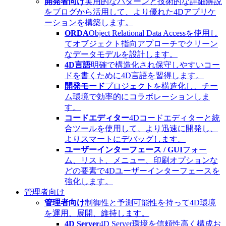
開発者向け
実用的なパターンと技術的な詳細解説
をブログから活用して、より優れた4Dアプリケ
ーションを構築します。
ORDA
Object Relational Data Accessを使用し
てオブジェクト指向アプローチでクリーン
なデータモデルを設計します。
4D言語
明確で構造化され保守しやすいコー
ドを書くために4D言語を習得します。
開発モード
プロジェクトを構造化し、チー
ム環境で効率的にコラボレーションしま
す。
コードエディター
4Dコードエディターと統
合ツールを使用して、より迅速に開発し、
よりスマートにデバッグします。
ユーザーインターフェース / GUI
フォー
ム、リスト、メニュー、印刷オプションな
どの要素で4Dユーザーインターフェースを
強化します。
管理者向け
管理者向け
制御性と予測可能性を持って4D環境
を運用、展開、維持します。
4D Server
4D Server環境を信頼性高く構成お