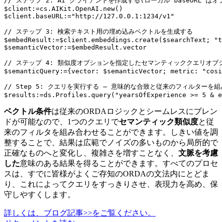
// ステップ 2: AI クライアントを作成する(ローカル baseURL はオ
$client:=cs.AIKit.OpenAI.new()

$client.baseURL:="http://127.0.0.1:1234/v1"

// ステップ 3: 検索テキスト用の埋め込みベクトルを生成する

$embedResult:=$client.embeddings.create($searchText; "t
$semanticVector:=$embedResult.vector

// ステップ 4: 類似度オブションを指定したセマンティッククエリオブ
$semanticQuery:={vector: $semanticVector; metric: "cosi
// Step 5: クエリを実行する — 意味的な合致と従来のフィルターを組
$results:=ds.Profiles.query("yearsOfExperience >= 5 & e
ベクトル条件
は従来のORDAロジックとシームレスにブレン
ドが可能なので、1つのクエリで
セマンティック類似度
と従
来のフィルタを組み合わせることができます。しきい値を調
整することで、結果は広範でノイズの多いものから局所的で
正確なものへと変化し、複雑さを増すことなく、
文脈を考慮
した
意味のある結果を得ることができます。すべてのプロセ
スは、すでに皆様がよくご存知のORDAの文法内にとどま
り、これによってクエリをすっきりさせ、表現力を高め、保
守しやすくします。
詳しくは、ブログ記事>>をご覧ください。