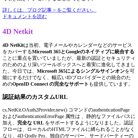
詳しくは、ブログ記事 > をご覧ください。
ドキュメントを読む
4D Netkit
4D NetKit
は当初、電子メールやカレンダーなどのサービス
をカバーする
Microsoft 365とGoogleのネイティブに統合する
ことに重点を置いていましたが、最新の認証とセキュリティ
のためのより深いツールボックスへと着実に進化してきまし
た。今日では、
Microsoft 365によるシングルサインオン
を可
能にするだけでなく、幅広いIDプロバイダーとの統合のた
めの
OpenID Connect の完全なサポート
も提供しています。
認証結果のカスタムURL
cs.NetKit.OAuth2Provider.new()
コマンドの
authenticationPage
および
authenticationErrorPage
属性は
、静的なファイルパスに
加え、
完全な URL
をサポートするようになりました。認証
フローは、ローカルのHTMLファイルに縛られることがなく
なり、4D Qodly Pro、独自のサーバー、サードパーティーの