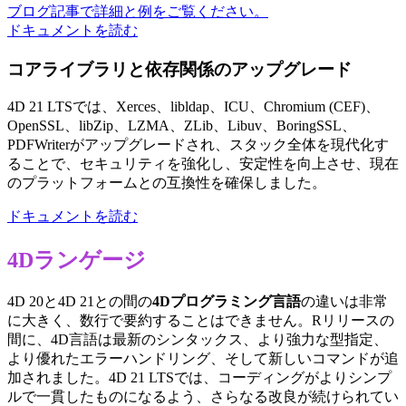
ブログ記事で詳細と例をご覧ください。
ドキュメントを読む
コアライブラリと依存関係のアップグレード
4D 21 LTSでは、Xerces、libldap、ICU、Chromium (CEF)、
OpenSSL、libZip、LZMA、ZLib、Libuv、BoringSSL、
PDFWriterがアップグレードされ、スタック全体を現代化す
ることで、セキュリティを強化し、安定性を向上させ、現在
のプラットフォームとの互換性を確保しました。
ドキュメントを読む
4Dランゲージ
4D 20と4D 21との間の
4Dプログラミング言語
の違いは非常
に大きく、数行で要約することはできません。Rリリースの
間に、4D言語は最新のシンタックス、より強力な型指定、
より優れたエラーハンドリング、そして新しいコマンドが追
加されました。4D 21 LTSでは、コーディングがよりシンプ
ルで一貫したものになるよう、さらなる改良が続けられてい