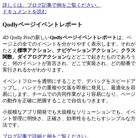
詳しくは、ブログ記事で例をご覧ください。
ドキュメントを読む
Qodlyページイベントレポート
4D Qodly Proの新しい
Qodlyページイベントレポート
は、ペ
ージ上の全てのイベントを分かりやすく表示します。それが
たとえ
標準アクション、ナビゲーションアクション、クラス
関数、ダイアログアクション
などどこで起きたものであろう
と、何のイベントが宣言され、どこで実装され、どの順番で
実行されるかがわかります。
イベントフローを透明にすることで、デバッグをスピードア
ップし、ハンドラの重複や欠落を即座に発見し、最適化を容
易にします。チームでの共同作業がより容易になり、ページ
の動作を正確に把握することで自信もつきます。
小規模なアプリ開発でも大規模なソリューションでも、イベ
ント管理に明快さ、正確さ、効率性をもたらすシンプルな方
法です。
ブログ記事で詳細と例をご覧ください。