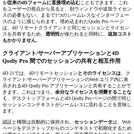
を
従来の4Dフォームに直接埋め込む
こともできます。これ
をユーザーの視点から見ると、別ウィンドウや追加ライセン
スの必要もない、まるで1つのシームレスなインターフェー
スのように感じられます。埋め込まれたQodly Pro ページ
は、4D リモートクライアントと同じセッションとライセン
スを共有するため、
透明性
が保たれると同時に、
追加コスト
もかかりません
。
クライアント/サーバーアプリケーションと4D
Qodly Pro 間でのセッションの共有と相互作用
4D 21では、4Dリモートセッション
とそのライセンスは
、ク
ライアント/サーバーアプリケーションのWeb エリア内に表
示される4D Qodly Pro アプリケーションと共有することがで
きます。これはつまり、
余分なライセンスを消費することな
く
、デスクトップフォームと4D Qodly Pro ページの間で同じ
セッションコンテキストがシームレスに流れることを意味し
ます。
認証と権限は自動的に保持され、
セッションデータ
は、Web
ページをデスクトップからのコンテキストで初期化するため