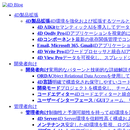
Skip
to
content
4D製品拡張
4D製品拡張
4D環境を強化および拡張するツール
4D AIKit
セマンティックAIを導入してデー
4D Qodly Pro
4Dアプリケーションを視覚的に
4Dコンポーネント
最新の依存関係管理でコ
Email, Microsoft 365, Gmail
4Dアプリケーシ
4D Write Pro
4Dワードプロセッサと統合A
4D View Pro
データを可視化し、スプレッド
開発者向け
開発者向け
実用的なパターンと技術的な詳細解説
ORDA
Object Relational Data
4D言語
明確で構造化され保守しやすいコード
開発モード
プロジェクトを構造化し、チーム
コードエディター
4Dコードエディターと統
ユーザーインターフェース / GUI
フォーム、
管理者向け
管理者向け
制御性と予測可能性を持って4D環境
4D Server
4D Server環境を信頼性高く構成
メンテナンス
安定した4D環境を監視、ログ