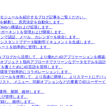
とモジュールを紹介するブログ記事をご覧ください。
タを解釈し、意思決定を自動化します。
Webへ構築および拡張します。
ンポーネントを管理および開発します。
ョンで認証、メール、カレンダーを統合します。
Iアシスタントでデータ駆動型ドキュメントを生成します。
シートを効率的に管理します。
をブログから活用して、より優れた4Dアプリケーションを構築
 Accessを使用してオブジェクト指向アプローチでクリーンなデータモデルを
を書くために4D言語を習得します。
環境で効率的にコラボレーションします。
合ツールを使用して、より迅速に開発し、よりスマートにデバ
リスト、メニュー、印刷オプションなどの要素で4Dユーザー
を運用、展開、維持します。
および管理します。
記録し、維持します。