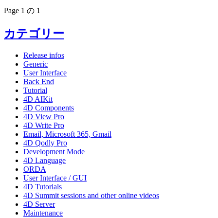
Page 1 の 1
カテゴリー
Release infos
Generic
User Interface
Back End
Tutorial
4D AIKit
4D Components
4D View Pro
4D Write Pro
Email, Microsoft 365, Gmail
4D Qodly Pro
Development Mode
4D Language
ORDA
User Interface / GUI
4D Tutorials
4D Summit sessions and other online videos
4D Server
Maintenance