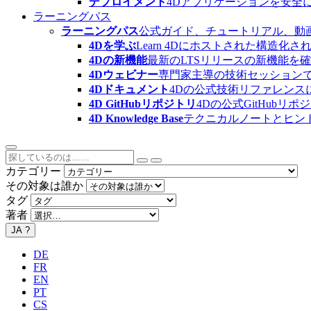
デプロイメント
4Dアプリケーションを安全
ラーニングパス
ラーニングパス
公式ガイド、チュートリアル、動
4Dを学ぶ
Learn 4Dにホストされた構
4Dの新機能
最新のLTSリリースの新機能を
4Dウェビナー
専門家主導の技術セッション
4Dドキュメント
4Dの公式技術リファレンス
4D GitHubリポジトリ
4Dの公式GitHubリ
4D Knowledge Base
テクニカルノートとヒン
カテゴリー
その対象は誰か
タグ
著者
JA
?
DE
FR
EN
PT
CS