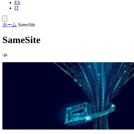
ES
IT
ホーム
SameSite
SameSite
-ja