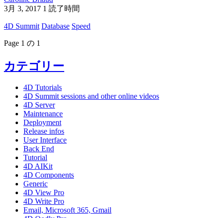
3月 3, 2017
1 読了時間
4D Summit
Database
Speed
Page 1 の 1
カテゴリー
4D Tutorials
4D Summit sessions and other online videos
4D Server
Maintenance
Deployment
Release infos
User Interface
Back End
Tutorial
4D AIKit
4D Components
Generic
4D View Pro
4D Write Pro
Email, Microsoft 365, Gmail