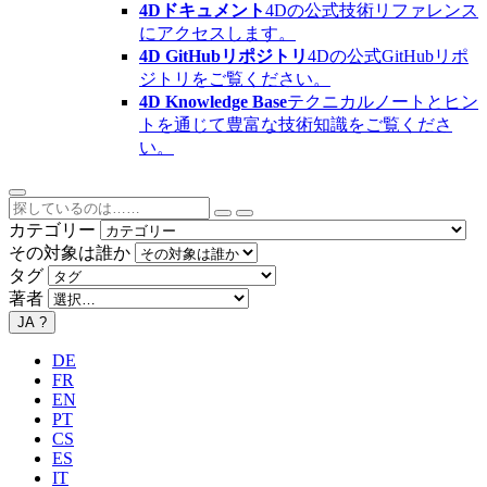
4Dドキュメント
4Dの公式技術リファレンス
にアクセスします。
4D GitHubリポジトリ
4Dの公式GitHubリポ
ジトリをご覧ください。
4D Knowledge Base
テクニカルノートとヒン
トを通じて豊富な技術知識をご覧くださ
い。
カテゴリー
その対象は誰か
タグ
著者
JA
?
DE
FR
EN
PT
CS
ES
IT