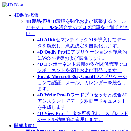
Skip
to
content
4D製品拡張
4D製品拡張
4D環境を強化および拡張するツール
とモジュールを紹介するブログ記事をご覧くださ
い。
4D AIKit
セマンティックAIを導入してデー
タを解釈し、意思決定を自動化します。
4D Qodly Pro
4Dアプリケーションを視覚的
にWebへ構築および拡張します。
4Dコンポーネント
最新の依存関係管理でコ
ンポーネントを管理および開発します。
Email, Microsoft 365, Gmail
4Dアプリケーシ
ョンで認証、メール、カレンダーを統合し
ます。
4D Write Pro
4Dワードプロセッサと統合AI
アシスタントでデータ駆動型ドキュメント
を生成します。
4D View Pro
データを可視化し、スプレッド
シートを効率的に管理します。
開発者向け