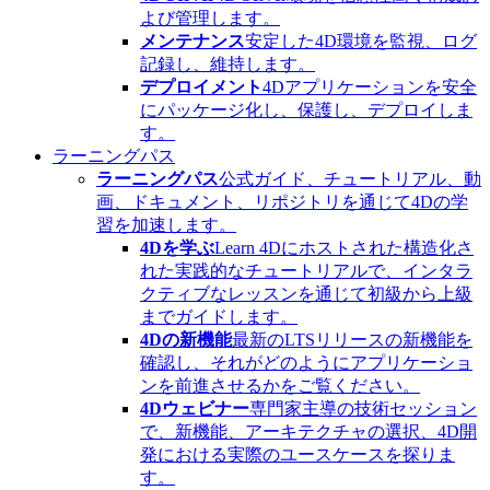
よび管理します。
メンテナンス
安定した4D環境を監視、ログ
記録し、維持します。
デプロイメント
4Dアプリケーションを安全
にパッケージ化し、保護し、デプロイしま
す。
ラーニングパス
ラーニングパス
公式ガイド、チュートリアル、動
画、ドキュメント、リポジトリを通じて4Dの学
習を加速します。
4Dを学ぶ
Learn 4Dにホストされた構造化さ
れた実践的なチュートリアルで、インタラ
クティブなレッスンを通じて初級から上級
までガイドします。
4Dの新機能
最新のLTSリリースの新機能を
確認し、それがどのようにアプリケーショ
ンを前進させるかをご覧ください。
4Dウェビナー
専門家主導の技術セッション
で、新機能、アーキテクチャの選択、4D開
発における実際のユースケースを探りま
す。