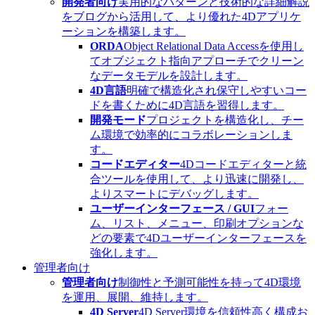
開発者向け
実用的なパターンと技術的な詳細解説
をブログから活用して、より優れた4Dアプリケ
ーションを構築します。
ORDA
Object Relational Data Accessを使用し
てオブジェクト指向アプローチでクリーン
なデータモデルを設計します。
4D言語
明確で構造化され保守しやすいコー
ドを書くために4D言語を習得します。
開発モード
プロジェクトを構造化し、チー
ム環境で効率的にコラボレーションしま
す。
コードエディター
4Dコードエディターと統
合ツールを使用して、より迅速に開発し、
よりスマートにデバッグします。
ユーザーインターフェース / GUI
フォー
ム、リスト、メニュー、印刷オプションな
どの要素で4Dユーザーインターフェースを
強化します。
管理者向け
管理者向け
制御性と予測可能性を持って4D環境
を運用、展開、維持します。
4D Server
4D Server環境を信頼性高く構成お