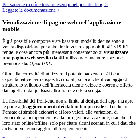
Per saperne di più e trovare esempi nel post del blog >
Leggete la documentazione >
Visualizzazione di pagine web nell’applicazione
mobile
È già possibile comporre viste basate su modelli; decine sono a
vostra disposizione per abbellire le vostre app mobili. 4D v19 R7
rende le cose ancora più interessanti consentendo di
visualizzare
una pagina web servita da 4D
utilizzando una nuova azione
preimpostata:
Open URL
.
Oltre alla comodità di utilizzare il potente backend di 4D con
capacità native per i dispositivi mobili, si ha anche il vantaggio di
sfruttare lo sviluppo dell’interfaccia utente veloce e coerente offerto
dai tag 4D o da qualsiasi altro framework si scelga.
La flessibilità del front-end non si limita al
design
dell’app, ma apre
le porte agli
aggiornamenti dei dati in tempo reale
sul cellulare.
Pensate ai simboli azionari e ai loro valori, alle variazioni di
temperatura, ai dipendenti e alla loro geolocalizzazione, o anche al
loro stato online/offline: solo per citare alcuni scenari in cui i dati che
arrivano vengono aggiornati frequentemente.