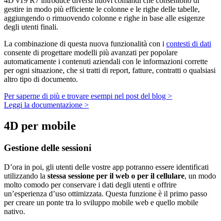
4D v19 R7 introduce diversi nuovi comandi che consentono di
gestire in modo più efficiente le colonne e le righe delle tabelle,
aggiungendo o rimuovendo colonne e righe in base alle esigenze
degli utenti finali.
La combinazione di questa nuova funzionalità con i
contesti di dati
consente di progettare modelli più avanzati per popolare
automaticamente i contenuti aziendali con le informazioni corrette
per ogni situazione, che si tratti di report, fatture, contratti o qualsiasi
altro tipo di documento.
Per saperne di più e trovare esempi nel post del blog >
Leggi la documentazione >
4D per mobile
Gestione delle sessioni
D’ora in poi, gli utenti delle vostre app potranno essere identificati
utilizzando la
stessa sessione per il web o per il cellulare
, un modo
molto comodo per conservare i dati degli utenti e offrire
un’esperienza d’uso ottimizzata. Questa funzione è il primo passo
per creare un ponte tra lo sviluppo mobile web e quello mobile
nativo.