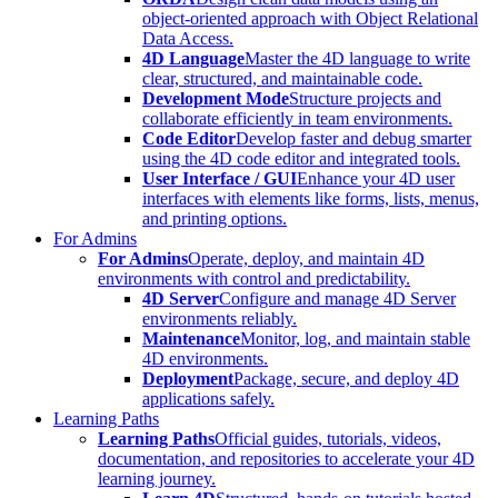
object-oriented approach with Object Relational
Data Access.
4D Language
Master the 4D language to write
clear, structured, and maintainable code.
Development Mode
Structure projects and
collaborate efficiently in team environments.
Code Editor
Develop faster and debug smarter
using the 4D code editor and integrated tools.
User Interface / GUI
Enhance your 4D user
interfaces with elements like forms, lists, menus,
and printing options.
For Admins
For Admins
Operate, deploy, and maintain 4D
environments with control and predictability.
4D Server
Configure and manage 4D Server
environments reliably.
Maintenance
Monitor, log, and maintain stable
4D environments.
Deployment
Package, secure, and deploy 4D
applications safely.
Learning Paths
Learning Paths
Official guides, tutorials, videos,
documentation, and repositories to accelerate your 4D
learning journey.