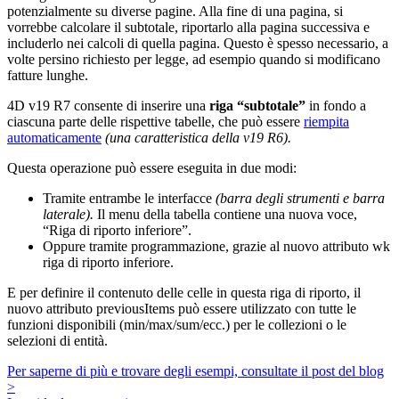
potenzialmente su diverse pagine. Alla fine di una pagina, si
vorrebbe calcolare il subtotale, riportarlo alla pagina successiva e
includerlo nei calcoli di quella pagina. Questo è spesso necessario, a
volte persino richiesto per legge, ad esempio quando si modificano
fatture lunghe.
4D v19 R7 consente di inserire una
riga “subtotale”
in fondo a
ciascuna parte delle rispettive tabelle, che può essere
riempita
automaticamente
(una caratteristica della v19 R6).
Questa operazione può essere eseguita in due modi:
Tramite entrambe le interfacce
(barra degli strumenti e barra
laterale).
Il menu della tabella contiene una nuova voce,
“Riga di riporto inferiore”.
Oppure tramite programmazione, grazie al nuovo attributo
wk
riga di riporto inferiore
.
E per definire il contenuto delle celle in questa riga di riporto, il
nuovo attributo
previousItems
può essere utilizzato con tutte le
funzioni disponibili (min/max/sum/ecc.) per le collezioni o le
selezioni di entità.
Per saperne di più e trovare degli esempi, consultate il post del blog
>