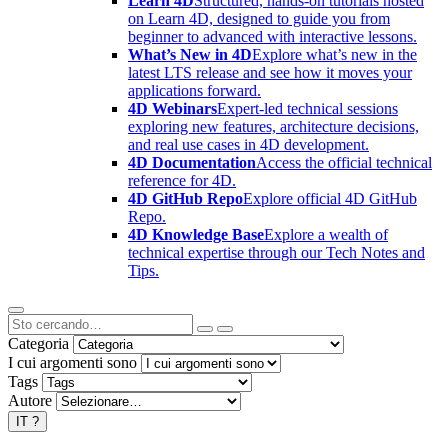
Learn 4D
Structured, hands-on tutorials hosted
on Learn 4D, designed to guide you from
beginner to advanced with interactive lessons.
What’s New in 4D
Explore what’s new in the
latest LTS release and see how it moves your
applications forward.
4D Webinars
Expert-led technical sessions
exploring new features, architecture decisions,
and real use cases in 4D development.
4D Documentation
Access the official technical
reference for 4D.
4D GitHub Repo
Explore official 4D GitHub
Repo.
4D Knowledge Base
Explore a wealth of
technical expertise through our Tech Notes and
Tips.
Categoria
I cui argomenti sono
Tags
Autore
IT
?