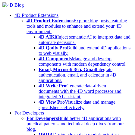
Skip
to
4D Product Extensions
content
4D Product Extensions
Explore blog posts featuring
tools and modules to enhance and extend your 4D
environment.
4D AIKit
Inject semantic AI to interpret data and
automate decisions.
4D Qodly Pro
Build and extend 4D applications
to web visually.
4D Components
Manage and develop
components with modern dependency control.
Email, Microsoft 365, Gmail
Integrate
authentication, email, and calendar in 4D
applications.
4D Write Pro
Generate data-driven
documents with the 4D word processor and
integrated AI assistant.
4D View Pro
Visualize data and manage
spreadsheets effectively.
For Developers
For Developers
Build better 4D applications with
practical patterns and technical deep dives from our
blog.
ORDA
Design clean data models using an