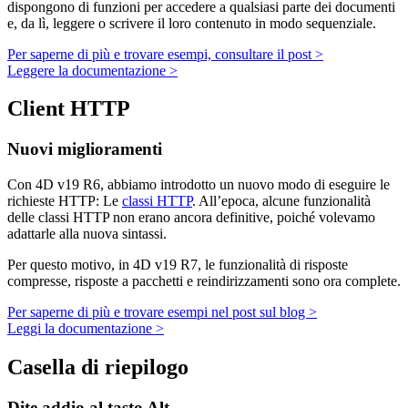
dispongono di funzioni per accedere a qualsiasi parte dei documenti
e, da lì, leggere o scrivere il loro contenuto in modo sequenziale.
Per saperne di più e trovare esempi, consultare il post >
Leggere la documentazione >
Client HTTP
Nuovi miglioramenti
Con 4D v19 R6, abbiamo introdotto un nuovo modo di eseguire le
richieste HTTP: Le
classi HTTP
. All’epoca, alcune funzionalità
delle classi HTTP non erano ancora definitive, poiché volevamo
adattarle alla nuova sintassi.
Per questo motivo, in 4D v19 R7, le funzionalità di risposte
compresse, risposte a pacchetti e reindirizzamenti sono ora complete.
Per saperne di più e trovare esempi nel post sul blog >
Leggi la documentazione >
Casella di riepilogo
Dite addio al tasto Alt