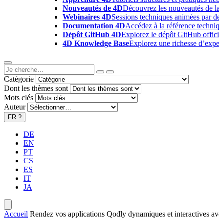
Nouveautés de 4D
Découvrez les nouveautés de la
Webinaires 4D
Sessions techniques animées par des
Documentation 4D
Accédez à la référence techniq
Dépôt GitHub 4D
Explorez le dépôt GitHub offici
4D Knowledge Base
Explorez une richesse d’exper
Catégorie
Dont les thèmes sont
Mots clés
Auteur
FR
?
DE
EN
PT
CS
ES
IT
JA
Accueil
Rendez vos applications Qodly dynamiques et interactives ave