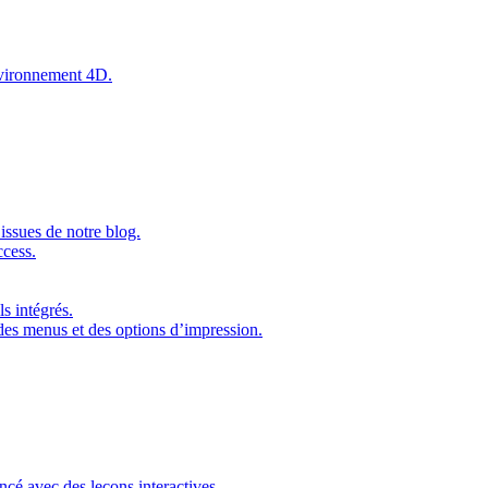
environnement 4D.
issues de notre blog.
ccess.
s intégrés.
 des menus et des options d’impression.
ncé avec des leçons interactives.