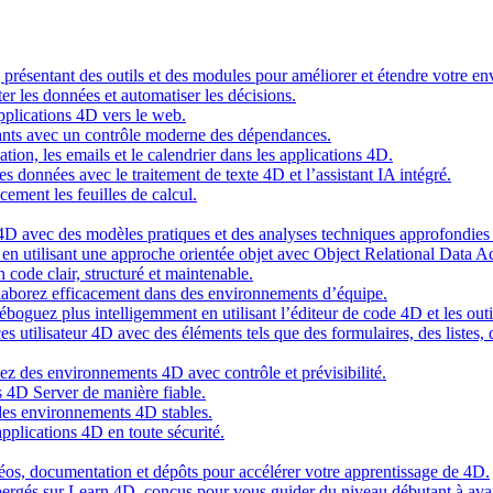
g présentant des outils et des modules pour améliorer et étendre votre 
er les données et automatiser les décisions.
pplications 4D vers le web.
nts avec un contrôle moderne des dépendances.
cation, les emails et le calendrier dans les applications 4D.
s données avec le traitement de texte 4D et l’assistant IA intégré.
cement les feuilles de calcul.
4D avec des modèles pratiques et des analyses techniques approfondies 
n utilisant une approche orientée objet avec Object Relational Data A
 code clair, structuré et maintenable.
ollaborez efficacement dans des environnements d’équipe.
oguez plus intelligemment en utilisant l’éditeur de code 4D et les outil
es utilisateur 4D avec des éléments tels que des formulaires, des listes,
ez des environnements 4D avec contrôle et prévisibilité.
 4D Server de manière fiable.
 des environnements 4D stables.
pplications 4D en toute sécurité.
idéos, documentation et dépôts pour accélérer votre apprentissage de 4D.
hébergés sur Learn 4D, conçus pour vous guider du niveau débutant à ava