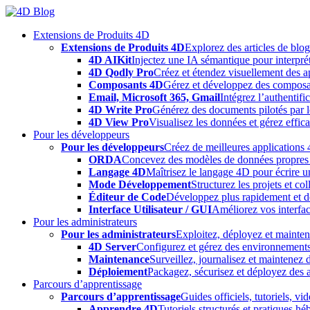
Skip
to
Extensions de Produits 4D
content
Extensions de Produits 4D
Explorez des articles de blo
4D AIKit
Injectez une IA sémantique pour interprét
4D Qodly Pro
Créez et étendez visuellement des a
Composants 4D
Gérez et développez des composa
Email, Microsoft 365, Gmail
Intégrez l’authentifi
4D Write Pro
Générez des documents pilotés par le
4D View Pro
Visualisez les données et gérez effica
Pour les développeurs
Pour les développeurs
Créez de meilleures applications 
ORDA
Concevez des modèles de données propres e
Langage 4D
Maîtrisez le langage 4D pour écrire un
Mode Développement
Structurez les projets et c
Éditeur de Code
Développez plus rapidement et déb
Interface Utilisateur / GUI
Améliorez vos interfac
Pour les administrateurs
Pour les administrateurs
Exploitez, déployez et mainten
4D Server
Configurez et gérez des environnements
Maintenance
Surveillez, journalisez et maintenez
Déploiement
Packagez, sécurisez et déployez des a
Parcours d’apprentissage
Parcours d’apprentissage
Guides officiels, tutoriels, v
Apprendre 4D
Tutoriels structurés et pratiques 