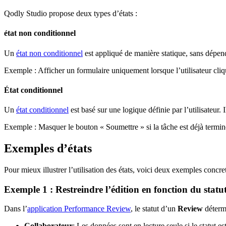
Qodly Studio propose deux types d’états :
état non conditionnel
Un
état non conditionnel
est appliqué de manière statique, sans dépen
Exemple : Afficher un formulaire uniquement lorsque l’utilisateur cliq
État conditionnel
Un
état conditionnel
est basé sur une logique définie par l’utilisateur. 
Exemple : Masquer le bouton « Soumettre » si la tâche est déjà terminé
Exemples d’états
Pour mieux illustrer l’utilisation des états, voici deux exemples concr
Exemple 1 : Restreindre l’édition en fonction du statu
Dans l’
application Performance Review
, le statut d’un
Review
détermi
Collaborateur
: Les données sont en lecture seule si le statut 