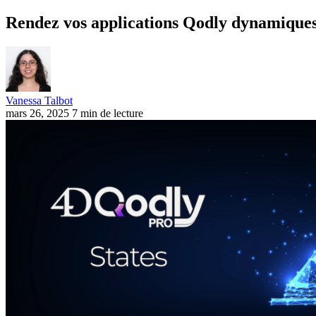
Rendez vos applications Qodly dynamiques e
Vanessa Talbot
mars 26, 2025
7 min de lecture