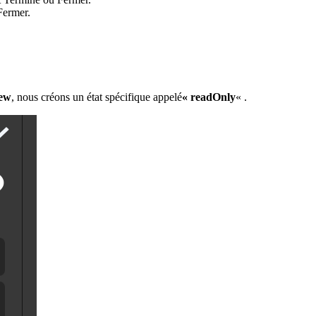
 Fermer.
ew
, nous créons un état spécifique appelé
« readOnly
« .