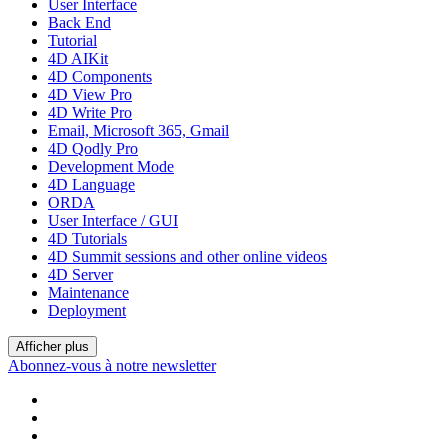
User Interface
Back End
Tutorial
4D AIKit
4D Components
4D View Pro
4D Write Pro
Email, Microsoft 365, Gmail
4D Qodly Pro
Development Mode
4D Language
ORDA
User Interface / GUI
4D Tutorials
4D Summit sessions and other online videos
4D Server
Maintenance
Deployment
Afficher plus
Abonnez-vous à notre newsletter