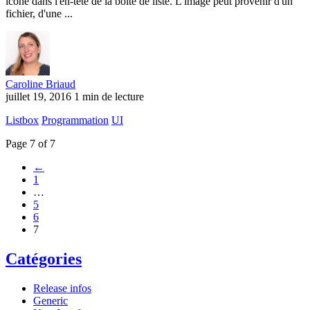
icône dans l'en-tête de la boîte de liste. L'image peut provenir d'un
fichier, d'une ...
Caroline Briaud
juillet 19, 2016
1 min de lecture
Listbox
Programmation
UI
Page 7 of 7
←
1
…
5
6
7
Catégories
Release infos
Generic