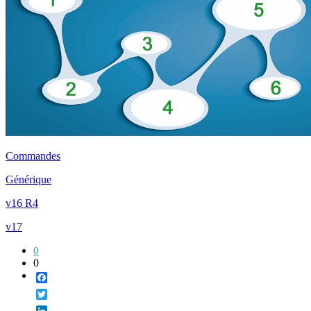
Commandes
Générique
v16 R4
v17
0
0
Facebook
Twitter
LinkedIn