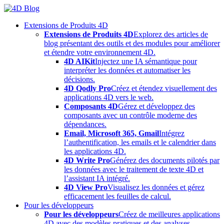
Skip
to
Extensions de Produits 4D
content
Extensions de Produits 4D
Explorez des articles de
blog présentant des outils et des modules pour améliorer
et étendre votre environnement 4D.
4D AIKit
Injectez une IA sémantique pour
interpréter les données et automatiser les
décisions.
4D Qodly Pro
Créez et étendez visuellement des
applications 4D vers le web.
Composants 4D
Gérez et développez des
composants avec un contrôle moderne des
dépendances.
Email, Microsoft 365, Gmail
Intégrez
l’authentification, les emails et le calendrier dans
les applications 4D.
4D Write Pro
Générez des documents pilotés par
les données avec le traitement de texte 4D et
l’assistant IA intégré.
4D View Pro
Visualisez les données et gérez
efficacement les feuilles de calcul.
Pour les développeurs
Pour les développeurs
Créez de meilleures applications
4D avec des modèles pratiques et des analyses