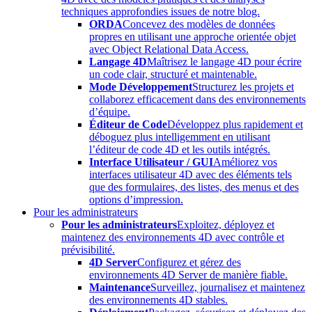
techniques approfondies issues de notre blog.
ORDA
Concevez des modèles de données
propres en utilisant une approche orientée objet
avec Object Relational Data Access.
Langage 4D
Maîtrisez le langage 4D pour écrire
un code clair, structuré et maintenable.
Mode Développement
Structurez les projets et
collaborez efficacement dans des environnements
d’équipe.
Éditeur de Code
Développez plus rapidement et
déboguez plus intelligemment en utilisant
l’éditeur de code 4D et les outils intégrés.
Interface Utilisateur / GUI
Améliorez vos
interfaces utilisateur 4D avec des éléments tels
que des formulaires, des listes, des menus et des
options d’impression.
Pour les administrateurs
Pour les administrateurs
Exploitez, déployez et
maintenez des environnements 4D avec contrôle et
prévisibilité.
4D Server
Configurez et gérez des
environnements 4D Server de manière fiable.
Maintenance
Surveillez, journalisez et maintenez
des environnements 4D stables.