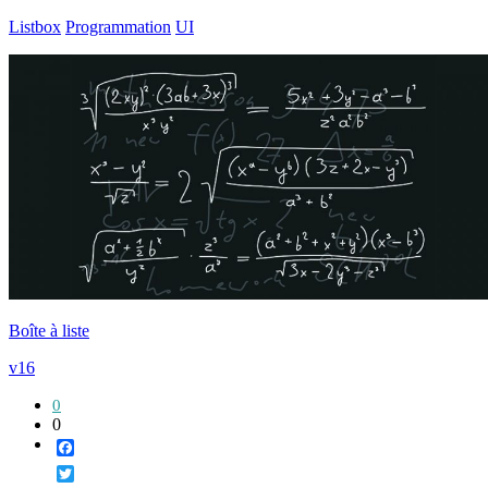
Listbox
Programmation
UI
Boîte à liste
v16
0
0
Facebook
Twitter