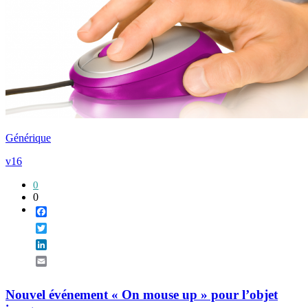
Générique
v16
0
0
Facebook
Twitter
LinkedIn
Email
Nouvel événement « On mouse up » pour l’objet