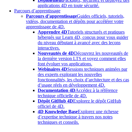
Déploiement
Packagez, sécurisez et déployez des
applications 4D en toute sécurité.
Parcours d’apprentissage
Parcours d’apprentissage
Guides officiels, tutoriels,
vidéos, documentation et dépôts pour accélérer votre
apprentissage de 4D.
Apprendre 4D
Tutoriels structurés et pratiques
hébergés sur Learn 4D, conçus pour vous guider
du niveau débutant à avancé avec des leçons
interactives.
Nouveautés de 4D
Découvrez les nouveautés de
la dernière version LTS et voyez comment elles
font évoluer vos applications.
Webinaires 4D
Sessions techniques animées par
des experts explorant les nouvelles
fonctionnalités, les choix d’architecture et des cas
d’usage réels en développement 4D.
Documentation 4D
Accédez à la référence
technique officielle de 4D.
Dépôt GitHub 4D
Explorez le dépôt GitHub
officiel de 4D.
4D Knowledge Base
Explorez une richesse
d’expertise technique à travers nos notes
techniques et conseils.