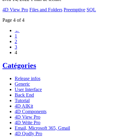
4D View Pro
Files and Folders
Preemptive
SQL
Page 4 of 4
←
1
2
3
4
Catégories
Release infos
Generic
User Interface
Back End
Tutorial
4D AIKit
4D Components
4D View Pro
4D Write Pro
Email, Microsoft 365, Gmail
4D Qodly Pro