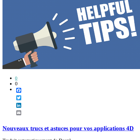
0
0
Facebook
Twitter
LinkedIn
Email
Nouveaux trucs et astuces pour vos applications 4D