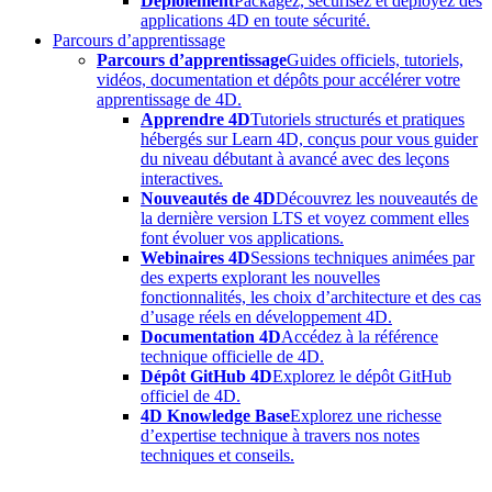
Déploiement
Packagez, sécurisez et déployez des
applications 4D en toute sécurité.
Parcours d’apprentissage
Parcours d’apprentissage
Guides officiels, tutoriels,
vidéos, documentation et dépôts pour accélérer votre
apprentissage de 4D.
Apprendre 4D
Tutoriels structurés et pratiques
hébergés sur Learn 4D, conçus pour vous guider
du niveau débutant à avancé avec des leçons
interactives.
Nouveautés de 4D
Découvrez les nouveautés de
la dernière version LTS et voyez comment elles
font évoluer vos applications.
Webinaires 4D
Sessions techniques animées par
des experts explorant les nouvelles
fonctionnalités, les choix d’architecture et des cas
d’usage réels en développement 4D.
Documentation 4D
Accédez à la référence
technique officielle de 4D.
Dépôt GitHub 4D
Explorez le dépôt GitHub
officiel de 4D.
4D Knowledge Base
Explorez une richesse
d’expertise technique à travers nos notes
techniques et conseils.