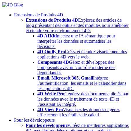
Skip
to
Extensions de Produits 4D
content
Extensions de Produits 4D
Explorez des articles de
blog présentant des outils et des modules pour améliorer
et étendre votre environnement 4D.
4D AIKit
Injectez une IA sémantique pour
interpréter les données et automatiser les
décisions.
4D Qodly Pro
Créez et étendez visuellement des
applications 4D vers le web.
Composants 4D
Gérez et développez des
composants avec un contrôle moderne des
dépendances.
Email, Microsoft 365, Gmail
Intégrez
l’authentification, les emails et le calendrier dans
les applications 4D.
4D Write Pro
Générez des documents pilotés par
les données avec le traitement de texte 4D et
l’assistant IA intégré.
4D View Pro
Visualisez les données et gérez
efficacement les feuilles de calcul.
Pour les développeurs
Pour les développeurs
Créez de meilleures applications
4D avec des modèles pratiques et des analyses