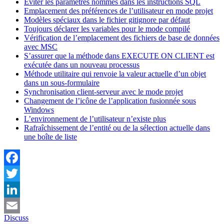
Éviter les paramètres nommés dans les instructions SQL
Emplacement des préférences de l’utilisateur en mode projet
Modèles spéciaux dans le fichier gitignore par défaut
Toujours déclarer les variables pour le mode compilé
Vérification de l’emplacement des fichiers de base de données
avec MSC
S’assurer que la méthode dans EXECUTE ON CLIENT est
exécutée dans un nouveau processus
Méthode utilitaire qui renvoie la valeur actuelle d’un objet
dans un sous-formulaire
Synchronisation client-serveur avec le mode projet
Changement de l’icône de l’application fusionnée sous
Windows
L’environnement de l’utilisateur n’existe plus
Rafraîchissement de l’entité ou de la sélection actuelle dans
une boîte de liste
Facebook
Twitter
LinkedIn
Discuss
Email