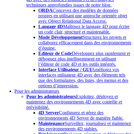
techniques approfondies issues de notre blog.
ORDA
Concevez des modèles de données
propres en utilisant une approche orientée objet
avec Object Relational Data Access.
Langage 4D
Maîtrisez le langage 4D pour écrire
un code clair, structuré et maintenable.
Mode Développement
Structurez les projets et
collaborez efficacement dans des environnements
d’équipe.
Éditeur de Code
Développez plus rapidement et
déboguez plus intelligemment en utilisant
l’éditeur de code 4D et les outils intégrés.
Interface Utilisateur / GUI
Améliorez vos
interfaces utilisateur 4D avec des éléments tels
que des formulaires, des listes, des menus et des
options d’impression.
Pour les administrateurs
Pour les administrateurs
Exploitez, déployez et
maintenez des environnements 4D avec contrôle et
prévisibilité.
4D Server
Configurez et gérez des
environnements 4D Server de manière fiable.
Maintenance
Surveillez, journalisez et maintenez
des environnements 4D stables.