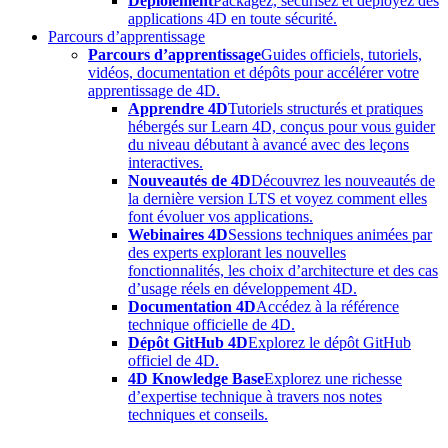
Déploiement
Packagez, sécurisez et déployez des
applications 4D en toute sécurité.
Parcours d’apprentissage
Parcours d’apprentissage
Guides officiels, tutoriels,
vidéos, documentation et dépôts pour accélérer votre
apprentissage de 4D.
Apprendre 4D
Tutoriels structurés et pratiques
hébergés sur Learn 4D, conçus pour vous guider
du niveau débutant à avancé avec des leçons
interactives.
Nouveautés de 4D
Découvrez les nouveautés de
la dernière version LTS et voyez comment elles
font évoluer vos applications.
Webinaires 4D
Sessions techniques animées par
des experts explorant les nouvelles
fonctionnalités, les choix d’architecture et des cas
d’usage réels en développement 4D.
Documentation 4D
Accédez à la référence
technique officielle de 4D.
Dépôt GitHub 4D
Explorez le dépôt GitHub
officiel de 4D.
4D Knowledge Base
Explorez une richesse
d’expertise technique à travers nos notes
techniques et conseils.