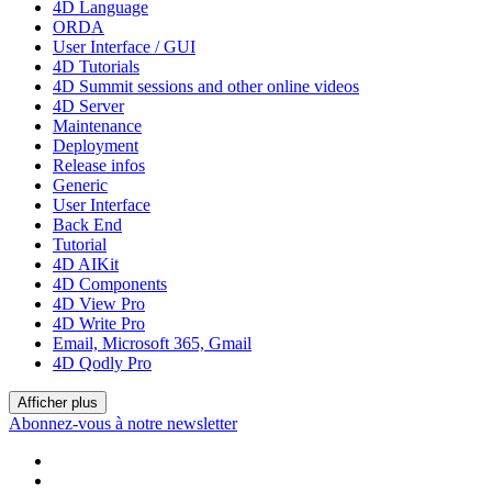
4D Language
ORDA
User Interface / GUI
4D Tutorials
4D Summit sessions and other online videos
4D Server
Maintenance
Deployment
Release infos
Generic
User Interface
Back End
Tutorial
4D AIKit
4D Components
4D View Pro
4D Write Pro
Email, Microsoft 365, Gmail
4D Qodly Pro
Afficher plus
Abonnez-vous à notre newsletter