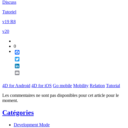
Discuss
Email
Tutoriel
v19 R8
v20
0
Facebook
Twitter
LinkedIn
Email
4D for Android
4D for iOS
Go mobile
Mobility
Relation
Tutorial
Les commentaires ne sont pas disponibles pour cet article pour le
moment.
Catégories
Development Mode