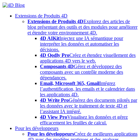
Skip
to
Extensions de Produits 4D
content
Extensions de Produits 4D
Explorez des articles de
blog présentant des outils et des modules pour améliorer
et étendre votre environnement 4D.
4D AIKit
Injectez une IA sémantique pour
interpréter les données et automatiser les
décisions.
4D Qodly Pro
Créez et étendez visuellement des
applications 4D vers le web.
Composants 4D
Gérez et développez des
composants avec un contrôle moderne des
dépendances.
Email, Microsoft 365, Gmail
Intégrez
l’authentification, les emails et le calendrier dans
les applications 4D.
4D Write Pro
Générez des documents pilotés par
les données avec le traitement de texte 4D et
l’assistant IA intégré.
4D View Pro
Visualisez les données et gérez
efficacement les feuilles de calcul.
Pour les développeurs
Pour les développeurs
Créez de meilleures applications
4D avec des modèles pratiques et des analyses