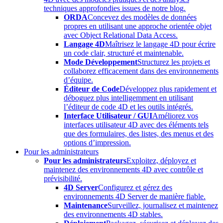
techniques approfondies issues de notre blog.
ORDA
Concevez des modèles de données
propres en utilisant une approche orientée objet
avec Object Relational Data Access.
Langage 4D
Maîtrisez le langage 4D pour écrire
un code clair, structuré et maintenable.
Mode Développement
Structurez les projets et
collaborez efficacement dans des environnements
d’équipe.
Éditeur de Code
Développez plus rapidement et
déboguez plus intelligemment en utilisant
l’éditeur de code 4D et les outils intégrés.
Interface Utilisateur / GUI
Améliorez vos
interfaces utilisateur 4D avec des éléments tels
que des formulaires, des listes, des menus et des
options d’impression.
Pour les administrateurs
Pour les administrateurs
Exploitez, déployez et
maintenez des environnements 4D avec contrôle et
prévisibilité.
4D Server
Configurez et gérez des
environnements 4D Server de manière fiable.
Maintenance
Surveillez, journalisez et maintenez
des environnements 4D stables.