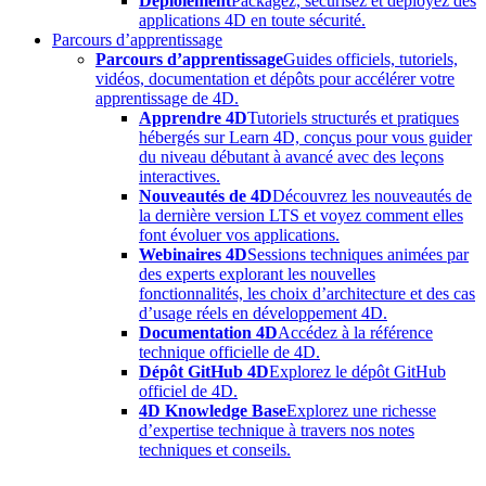
Déploiement
Packagez, sécurisez et déployez des
applications 4D en toute sécurité.
Parcours d’apprentissage
Parcours d’apprentissage
Guides officiels, tutoriels,
vidéos, documentation et dépôts pour accélérer votre
apprentissage de 4D.
Apprendre 4D
Tutoriels structurés et pratiques
hébergés sur Learn 4D, conçus pour vous guider
du niveau débutant à avancé avec des leçons
interactives.
Nouveautés de 4D
Découvrez les nouveautés de
la dernière version LTS et voyez comment elles
font évoluer vos applications.
Webinaires 4D
Sessions techniques animées par
des experts explorant les nouvelles
fonctionnalités, les choix d’architecture et des cas
d’usage réels en développement 4D.
Documentation 4D
Accédez à la référence
technique officielle de 4D.
Dépôt GitHub 4D
Explorez le dépôt GitHub
officiel de 4D.
4D Knowledge Base
Explorez une richesse
d’expertise technique à travers nos notes
techniques et conseils.