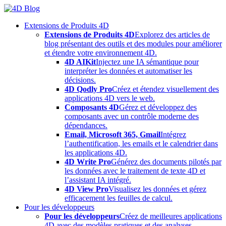
Skip
to
Extensions de Produits 4D
content
Extensions de Produits 4D
Explorez des articles de
blog présentant des outils et des modules pour améliorer
et étendre votre environnement 4D.
4D AIKit
Injectez une IA sémantique pour
interpréter les données et automatiser les
décisions.
4D Qodly Pro
Créez et étendez visuellement des
applications 4D vers le web.
Composants 4D
Gérez et développez des
composants avec un contrôle moderne des
dépendances.
Email, Microsoft 365, Gmail
Intégrez
l’authentification, les emails et le calendrier dans
les applications 4D.
4D Write Pro
Générez des documents pilotés par
les données avec le traitement de texte 4D et
l’assistant IA intégré.
4D View Pro
Visualisez les données et gérez
efficacement les feuilles de calcul.
Pour les développeurs
Pour les développeurs
Créez de meilleures applications
4D avec des modèles pratiques et des analyses