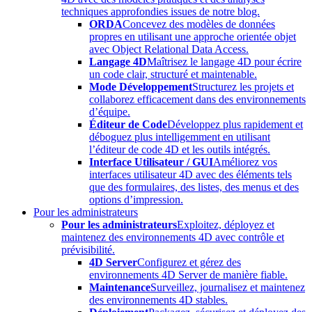
techniques approfondies issues de notre blog.
ORDA
Concevez des modèles de données
propres en utilisant une approche orientée objet
avec Object Relational Data Access.
Langage 4D
Maîtrisez le langage 4D pour écrire
un code clair, structuré et maintenable.
Mode Développement
Structurez les projets et
collaborez efficacement dans des environnements
d’équipe.
Éditeur de Code
Développez plus rapidement et
déboguez plus intelligemment en utilisant
l’éditeur de code 4D et les outils intégrés.
Interface Utilisateur / GUI
Améliorez vos
interfaces utilisateur 4D avec des éléments tels
que des formulaires, des listes, des menus et des
options d’impression.
Pour les administrateurs
Pour les administrateurs
Exploitez, déployez et
maintenez des environnements 4D avec contrôle et
prévisibilité.
4D Server
Configurez et gérez des
environnements 4D Server de manière fiable.
Maintenance
Surveillez, journalisez et maintenez
des environnements 4D stables.