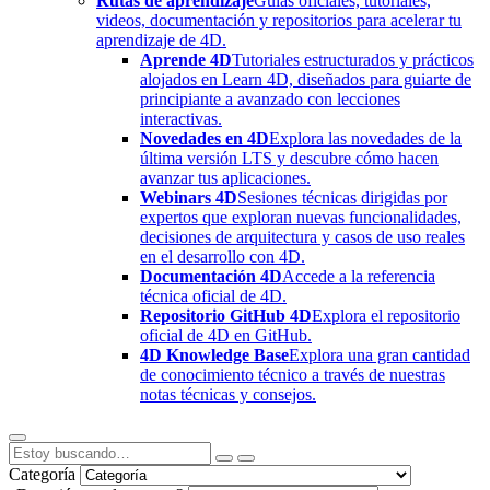
Rutas de aprendizaje
Guías oficiales, tutoriales,
videos, documentación y repositorios para acelerar tu
aprendizaje de 4D.
Aprende 4D
Tutoriales estructurados y prácticos
alojados en Learn 4D, diseñados para guiarte de
principiante a avanzado con lecciones
interactivas.
Novedades en 4D
Explora las novedades de la
última versión LTS y descubre cómo hacen
avanzar tus aplicaciones.
Webinars 4D
Sesiones técnicas dirigidas por
expertos que exploran nuevas funcionalidades,
decisiones de arquitectura y casos de uso reales
en el desarrollo con 4D.
Documentación 4D
Accede a la referencia
técnica oficial de 4D.
Repositorio GitHub 4D
Explora el repositorio
oficial de 4D en GitHub.
4D Knowledge Base
Explora una gran cantidad
de conocimiento técnico a través de nuestras
notas técnicas y consejos.
Categoría