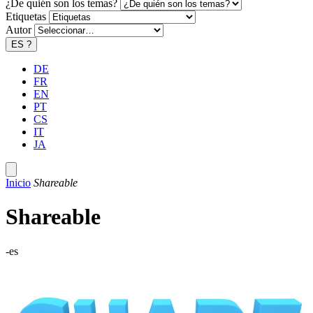
¿De quién son los temas?
Etiquetas
Autor
ES
?
DE
FR
EN
PT
CS
IT
JA
Inicio
Shareable
Shareable
-es