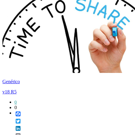
Genérico
v18 R5
0
0
Facebook
Twitter
LinkedIn