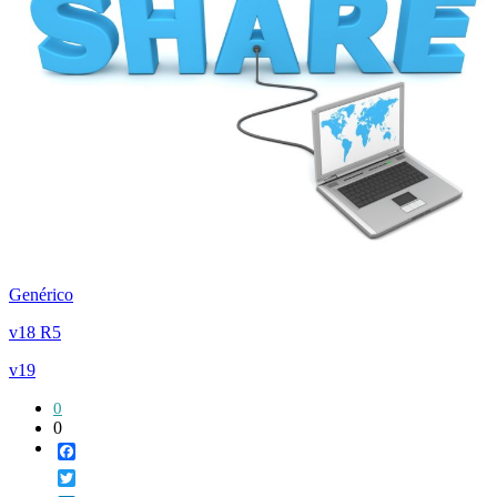
Genérico
v18 R5
v19
0
0
Facebook
Twitter