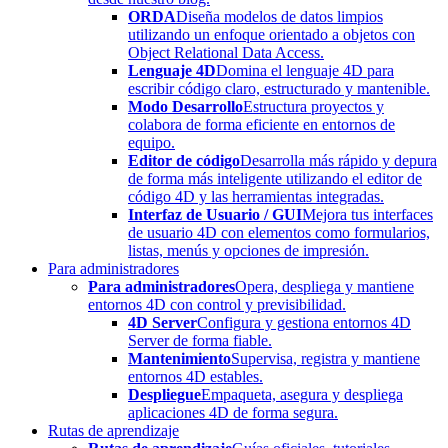
ORDA
Diseña modelos de datos limpios
utilizando un enfoque orientado a objetos con
Object Relational Data Access.
Lenguaje 4D
Domina el lenguaje 4D para
escribir código claro, estructurado y mantenible.
Modo Desarrollo
Estructura proyectos y
colabora de forma eficiente en entornos de
equipo.
Editor de código
Desarrolla más rápido y depura
de forma más inteligente utilizando el editor de
código 4D y las herramientas integradas.
Interfaz de Usuario / GUI
Mejora tus interfaces
de usuario 4D con elementos como formularios,
listas, menús y opciones de impresión.
Para administradores
Para administradores
Opera, despliega y mantiene
entornos 4D con control y previsibilidad.
4D Server
Configura y gestiona entornos 4D
Server de forma fiable.
Mantenimiento
Supervisa, registra y mantiene
entornos 4D estables.
Despliegue
Empaqueta, asegura y despliega
aplicaciones 4D de forma segura.
Rutas de aprendizaje