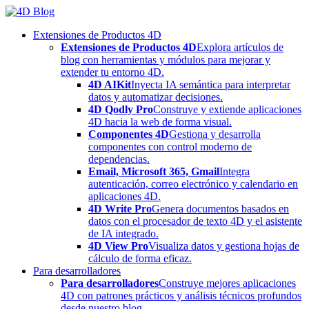
Skip
to
Extensiones de Productos 4D
content
Extensiones de Productos 4D
Explora artículos de
blog con herramientas y módulos para mejorar y
extender tu entorno 4D.
4D AIKit
Inyecta IA semántica para interpretar
datos y automatizar decisiones.
4D Qodly Pro
Construye y extiende aplicaciones
4D hacia la web de forma visual.
Componentes 4D
Gestiona y desarrolla
componentes con control moderno de
dependencias.
Email, Microsoft 365, Gmail
Integra
autenticación, correo electrónico y calendario en
aplicaciones 4D.
4D Write Pro
Genera documentos basados en
datos con el procesador de texto 4D y el asistente
de IA integrado.
4D View Pro
Visualiza datos y gestiona hojas de
cálculo de forma eficaz.
Para desarrolladores
Para desarrolladores
Construye mejores aplicaciones
4D con patrones prácticos y análisis técnicos profundos
desde nuestro blog.