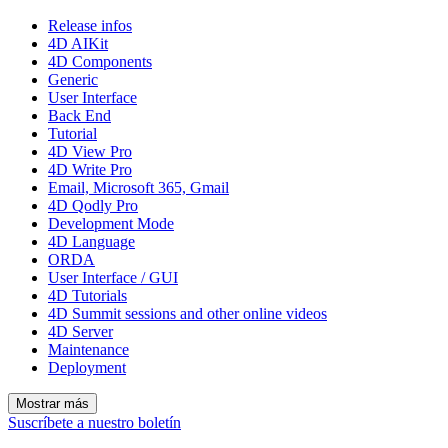
Release infos
4D AIKit
4D Components
Generic
User Interface
Back End
Tutorial
4D View Pro
4D Write Pro
Email, Microsoft 365, Gmail
4D Qodly Pro
Development Mode
4D Language
ORDA
User Interface / GUI
4D Tutorials
4D Summit sessions and other online videos
4D Server
Maintenance
Deployment
Mostrar más
Suscríbete a nuestro boletín