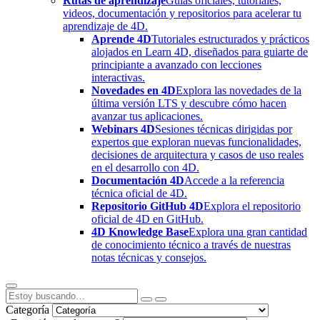
Rutas de aprendizaje
Guías oficiales, tutoriales,
videos, documentación y repositorios para acelerar tu
aprendizaje de 4D.
Aprende 4D
Tutoriales estructurados y prácticos
alojados en Learn 4D, diseñados para guiarte de
principiante a avanzado con lecciones
interactivas.
Novedades en 4D
Explora las novedades de la
última versión LTS y descubre cómo hacen
avanzar tus aplicaciones.
Webinars 4D
Sesiones técnicas dirigidas por
expertos que exploran nuevas funcionalidades,
decisiones de arquitectura y casos de uso reales
en el desarrollo con 4D.
Documentación 4D
Accede a la referencia
técnica oficial de 4D.
Repositorio GitHub 4D
Explora el repositorio
oficial de 4D en GitHub.
4D Knowledge Base
Explora una gran cantidad
de conocimiento técnico a través de nuestras
notas técnicas y consejos.
Categoría