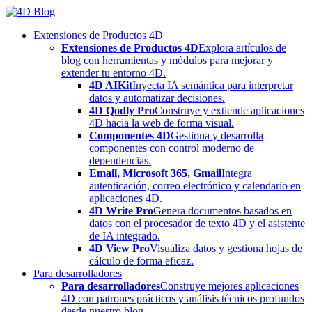
Skip
to
Extensiones de Productos 4D
content
Extensiones de Productos 4D
Explora artículos de
blog con herramientas y módulos para mejorar y
extender tu entorno 4D.
4D AIKit
Inyecta IA semántica para interpretar
datos y automatizar decisiones.
4D Qodly Pro
Construye y extiende aplicaciones
4D hacia la web de forma visual.
Componentes 4D
Gestiona y desarrolla
componentes con control moderno de
dependencias.
Email, Microsoft 365, Gmail
Integra
autenticación, correo electrónico y calendario en
aplicaciones 4D.
4D Write Pro
Genera documentos basados en
datos con el procesador de texto 4D y el asistente
de IA integrado.
4D View Pro
Visualiza datos y gestiona hojas de
cálculo de forma eficaz.
Para desarrolladores
Para desarrolladores
Construye mejores aplicaciones
4D con patrones prácticos y análisis técnicos profundos
desde nuestro blog.