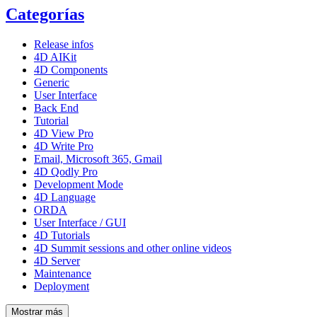
Categorías
Release infos
4D AIKit
4D Components
Generic
User Interface
Back End
Tutorial
4D View Pro
4D Write Pro
Email, Microsoft 365, Gmail
4D Qodly Pro
Development Mode
4D Language
ORDA
User Interface / GUI
4D Tutorials
4D Summit sessions and other online videos
4D Server
Maintenance
Deployment
Mostrar más