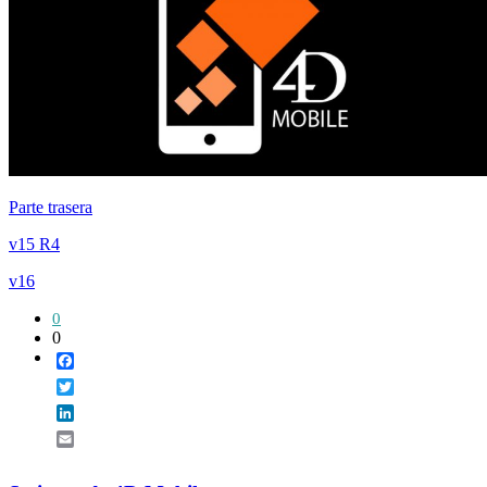
Parte trasera
v15 R4
v16
0
0
Facebook
Twitter
LinkedIn
Email