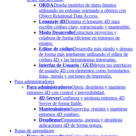
ORDA
Diseña modelos de datos limpios
utilizando un enfoque orientado a objetos con
Object Relational Data Access.
Lenguaje 4D
Domina el lenguaje 4D para
escribir código claro, estructurado y mantenible.
Modo Desarrollo
Estructura proyectos y
colabora de forma eficiente en entornos de
equipo.
Editor de código
Desarrolla más rápido y depura
de forma más inteligente utilizando el editor de
código 4D y las herramientas integradas.
Interfaz de Usuario / GUI
Mejora tus interfaces
de usuario 4D con elementos como formularios,
listas, menús y opciones de impresión.
Para administradores
Para administradores
Opera, despliega y mantiene
entornos 4D con control y previsibilidad.
4D Server
Configura y gestiona entornos 4D
Server de forma fiable.
Mantenimiento
Supervisa, registra y mantiene
entornos 4D estables.
Despliegue
Empaqueta, asegura y despliega
aplicaciones 4D de forma segura.
Rutas de aprendizaje