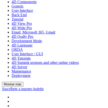
4D Components
Generic
User Interface
Back End
Tutorial
4D View Pro
4D Write Pro
Email, Microsoft 365, Gmail
4D Qodly Pro
Development Mode
4D Language
ORDA
User Interface / GUI
4D Tutorials
4D Summit sessions and other online videos
4D Server
Maintenance
Deployment
Mostrar más
Suscríbete a nuestro boletín