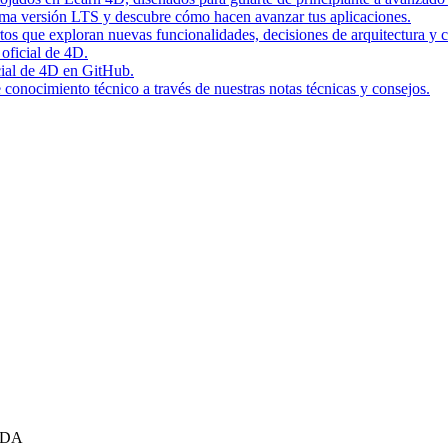
tima versión LTS y descubre cómo hacen avanzar tus aplicaciones.
rtos que exploran nuevas funcionalidades, decisiones de arquitectura y c
 oficial de 4D.
icial de 4D en GitHub.
conocimiento técnico a través de nuestras notas técnicas y consejos.
ORDA