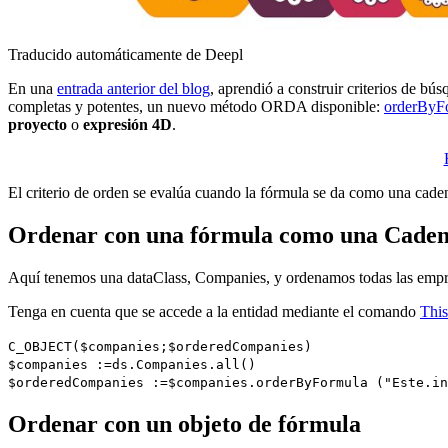
Traducido automáticamente de Deepl
En una
entrada anterior del blog
, aprendió a construir criterios de b
completas y potentes, un nuevo método ORDA disponible:
orderByF
proyecto
o
expresión 4D
.
El criterio de orden se evalúa cuando la fórmula se da como una cad
Ordenar con una fórmula como una Cade
Aquí tenemos una dataClass,
Companies
, y ordenamos todas las empr
Tenga en cuenta que se accede a la entidad mediante el comando
This
C_OBJECT
(
$companies
;
$orderedCompanies
)
$companies
:=
ds
.
Companies
.
all()
$orderedCompanies
:=
$companies
.
orderByFormula
("Este.in
Ordenar con un objeto de fórmula