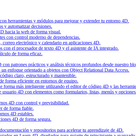
 con herramientas y módulos para mejorar y extender tu entorno 4D.
os y automatizar decisiones.
4D hacia la web de forma visual.
tes con control moderno de dependencias.
n, correo electrónico y calendario en aplicaciones 4D.
con el procesador de texto 4D y el asistente de IA integrado.
álculo de forma eficaz.
con patrones prácticos y análisis técnicos profundos desde nuestro blo
 un enfoque orientado a objetos con Object Relational Data Access.
código claro, estructurado y mantenible.
de forma eficiente en entornos de equipo.
 forma más inteligente utilizando el editor de código 4D y las herramie
de usuario 4D con elementos como formularios, listas, menús y opciones
nos 4D con control y previsibilidad.
r de forma fiable.
ornos 4D estables.
ciones 4D de forma segura.
, documentación y repositorios para acelerar tu aprendizaje de 4D.
alojados en Learn 4D, diseñados para guiarte de principiante a avanzado 