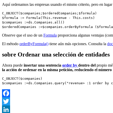
Aquí ordenamos las empresas usando el mismo criterio, pero en luga
C_OBJECT
(
$companies
;
$orderedCompanies
;
$formula
)
$formula
:=
Formula
(
This
.
revenue
-
This
.
costs
)
$companies
:=
ds
.
Companies
.
all()
$orderedCompanies
:=
$companies
.
orderByFormula
(
$formula
Observe que el uso de un
Formula
proporciona algunas ventajas (como
El método
orderByFormula()
tiene aún más opciones. Consulta la
doc
sobre Ordenar una selección de entidades
Ahora puede
insertar una sentencia
order by
dentro del
propio mé
la acción de ordenar en la misma petición, reduciendo el número d
C_OBJECT
(
$companies
)
$companies
:=
ds
.
Companies
.
query
("revenue> :1 order by c
Facebook
Twitter