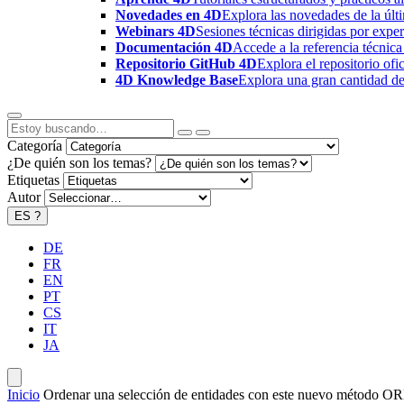
Novedades en 4D
Explora las novedades de la úl
Webinars 4D
Sesiones técnicas dirigidas por expe
Documentación 4D
Accede a la referencia técnica
Repositorio GitHub 4D
Explora el repositorio of
4D Knowledge Base
Explora una gran cantidad de 
Categoría
¿De quién son los temas?
Etiquetas
Autor
ES
?
DE
FR
EN
PT
CS
IT
JA
Inicio
Ordenar una selección de entidades con este nuevo método 