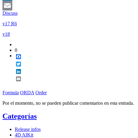
LinkedIn
Discuss
Email
v17 R6
v18
0
Facebook
Twitter
LinkedIn
Email
Formula
ORDA
Order
Por el momento, no se pueden publicar comentarios en esta entrada.
Categorías
Release infos
4D AIKit