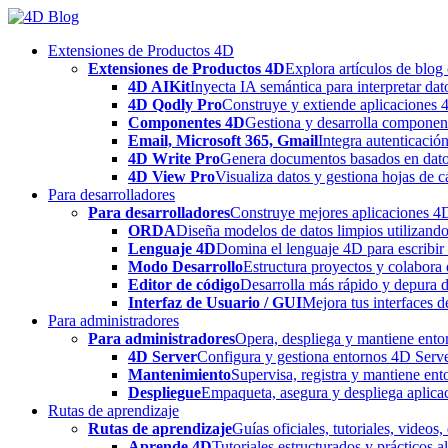
Skip
to
Extensiones de Productos 4D
content
Extensiones de Productos 4D
Explora artículos de blog
4D AIKit
Inyecta IA semántica para interpretar dat
4D Qodly Pro
Construye y extiende aplicaciones 
Componentes 4D
Gestiona y desarrolla componen
Email, Microsoft 365, Gmail
Integra autenticació
4D Write Pro
Genera documentos basados en datos 
4D View Pro
Visualiza datos y gestiona hojas de c
Para desarrolladores
Para desarrolladores
Construye mejores aplicaciones 4D 
ORDA
Diseña modelos de datos limpios utilizando
Lenguaje 4D
Domina el lenguaje 4D para escribir 
Modo Desarrollo
Estructura proyectos y colabora 
Editor de código
Desarrolla más rápido y depura de
Interfaz de Usuario / GUI
Mejora tus interfaces 
Para administradores
Para administradores
Opera, despliega y mantiene entor
4D Server
Configura y gestiona entornos 4D Serve
Mantenimiento
Supervisa, registra y mantiene ent
Despliegue
Empaqueta, asegura y despliega aplica
Rutas de aprendizaje
Rutas de aprendizaje
Guías oficiales, tutoriales, videos
Aprende 4D
Tutoriales estructurados y prácticos 