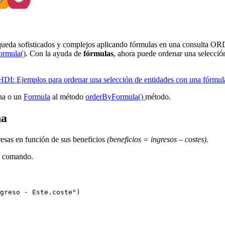
úsqueda sofisticados y complejos aplicando fórmulas en una consulta O
ormula()
. Con la ayuda de
fórmulas
, ahora puede ordenar una selecció
HDI: Ejemplos para ordenar una selección de entidades con una fórmul
ena o un
Formula
al método
orderByFormula()
método.
na
esas en función de sus beneficios
(beneficios = ingresos – costes)
.
comando.
greso - Este.coste")