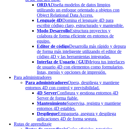
ORDA
Diseña modelos de datos limpios
utilizando un enfoque orientado a objetos con
Object Relational Data Access.
Lenguaje 4D
Domina el lenguaje 4D para
escribir código claro, estructurado y mantenible.
Modo Desarrollo
Estructura proyectos y
colabora de forma eficiente en entornos de
equipo.
Editor de código
Desarrolla más rápido y depura
de forma más inteligente utilizando el editor de
código 4D y las herramientas integradas.
Interfaz de Usuario / GUI
Mejora tus interfaces
de usuario 4D con elementos como formularios,
listas, menús y opciones de impresión.
Para administradores
Para administradores
Opera, despliega y mantiene
entornos 4D con control y previsibilidad.
4D Server
Configura y gestiona entornos 4D
Server de forma fiable.
Mantenimiento
Supervisa, registra y mantiene
entornos 4D estables.
Despliegue
Empaqueta, asegura y despliega
aplicaciones 4D de forma segura.
Rutas de aprendizaje