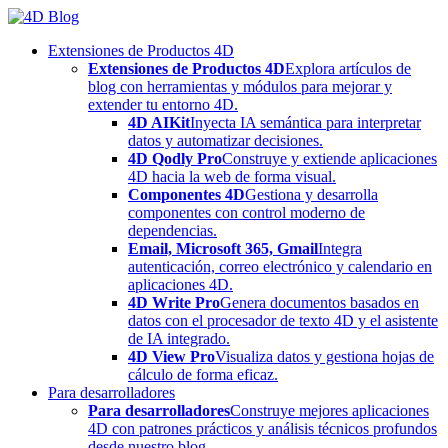
Skip
to
Extensiones de Productos 4D
content
Extensiones de Productos 4D
Explora artículos de
blog con herramientas y módulos para mejorar y
extender tu entorno 4D.
4D AIKit
Inyecta IA semántica para interpretar
datos y automatizar decisiones.
4D Qodly Pro
Construye y extiende aplicaciones
4D hacia la web de forma visual.
Componentes 4D
Gestiona y desarrolla
componentes con control moderno de
dependencias.
Email, Microsoft 365, Gmail
Integra
autenticación, correo electrónico y calendario en
aplicaciones 4D.
4D Write Pro
Genera documentos basados en
datos con el procesador de texto 4D y el asistente
de IA integrado.
4D View Pro
Visualiza datos y gestiona hojas de
cálculo de forma eficaz.
Para desarrolladores
Para desarrolladores
Construye mejores aplicaciones
4D con patrones prácticos y análisis técnicos profundos
desde nuestro blog.