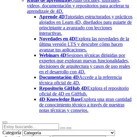
Rutas de aprendizaje
Guías oficiales, tutoriales,
videos, documentación y repositorios para acelerar tu
aprendizaje de 4D.
Aprende 4D
Tutoriales estructurados y prácticos
alojados en Learn 4D, diseñados para guiarte de
principiante a avanzado con lecciones
interactivas.
Novedades en 4D
Explora las novedades de la
última versión LTS y descubre cómo hacen
avanzar tus aplicaciones.
Webinars 4D
Sesiones técnicas dirigidas por
expertos que exploran nuevas funcionalidades,
decisiones de arquitectura y casos de uso reales
en el desarrollo con 4D.
Documentación 4D
Accede a la referencia
técnica oficial de 4D.
Repositorio GitHub 4D
Explora el repositorio
oficial de 4D en GitHub.
4D Knowledge Base
Explora una gran cantidad
de conocimiento técnico a través de nuestras
notas técnicas y consejos.
Categoría