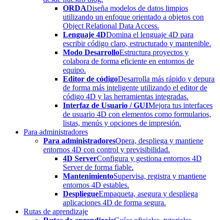
ORDA
Diseña modelos de datos limpios
utilizando un enfoque orientado a objetos con
Object Relational Data Access.
Lenguaje 4D
Domina el lenguaje 4D para
escribir código claro, estructurado y mantenible.
Modo Desarrollo
Estructura proyectos y
colabora de forma eficiente en entornos de
equipo.
Editor de código
Desarrolla más rápido y depura
de forma más inteligente utilizando el editor de
código 4D y las herramientas integradas.
Interfaz de Usuario / GUI
Mejora tus interfaces
de usuario 4D con elementos como formularios,
listas, menús y opciones de impresión.
Para administradores
Para administradores
Opera, despliega y mantiene
entornos 4D con control y previsibilidad.
4D Server
Configura y gestiona entornos 4D
Server de forma fiable.
Mantenimiento
Supervisa, registra y mantiene
entornos 4D estables.
Despliegue
Empaqueta, asegura y despliega
aplicaciones 4D de forma segura.
Rutas de aprendizaje