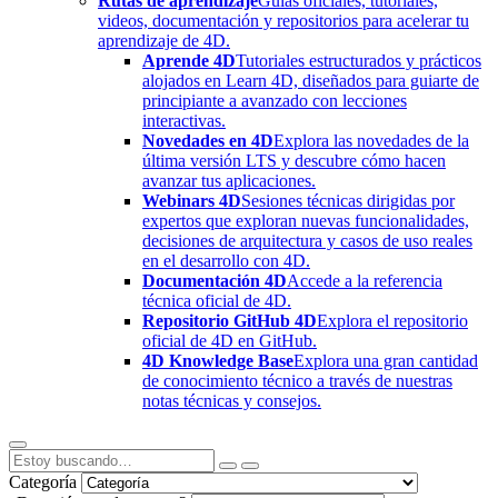
Rutas de aprendizaje
Guías oficiales, tutoriales,
videos, documentación y repositorios para acelerar tu
aprendizaje de 4D.
Aprende 4D
Tutoriales estructurados y prácticos
alojados en Learn 4D, diseñados para guiarte de
principiante a avanzado con lecciones
interactivas.
Novedades en 4D
Explora las novedades de la
última versión LTS y descubre cómo hacen
avanzar tus aplicaciones.
Webinars 4D
Sesiones técnicas dirigidas por
expertos que exploran nuevas funcionalidades,
decisiones de arquitectura y casos de uso reales
en el desarrollo con 4D.
Documentación 4D
Accede a la referencia
técnica oficial de 4D.
Repositorio GitHub 4D
Explora el repositorio
oficial de 4D en GitHub.
4D Knowledge Base
Explora una gran cantidad
de conocimiento técnico a través de nuestras
notas técnicas y consejos.
Categoría