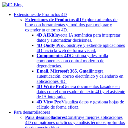
Skip
to
Extensiones de Productos 4D
content
Extensiones de Productos 4D
Explora artículos de
blog con herramientas y módulos para mejorar y
extender tu entorno 4D.
4D AIKit
Inyecta IA semántica para interpretar
datos y automatizar decisiones.
4D Qodly Pro
Construye y extiende aplicaciones
4D hacia la web de forma visual.
Componentes 4D
Gestiona y desarrolla
componentes con control moderno de
dependencias.
Email, Microsoft 365, Gmail
Integra
autenticación, correo electrónico y calendario en
aplicaciones 4D.
4D Write Pro
Genera documentos basados en
datos con el procesador de texto 4D y el asistente
de IA integrado.
4D View Pro
Visualiza datos y gestiona hojas de
cálculo de forma eficaz.
Para desarrolladores
Para desarrolladores
Construye mejores aplicaciones
4D con patrones prácticos y análisis técnicos profundos
desde nuestro blog.