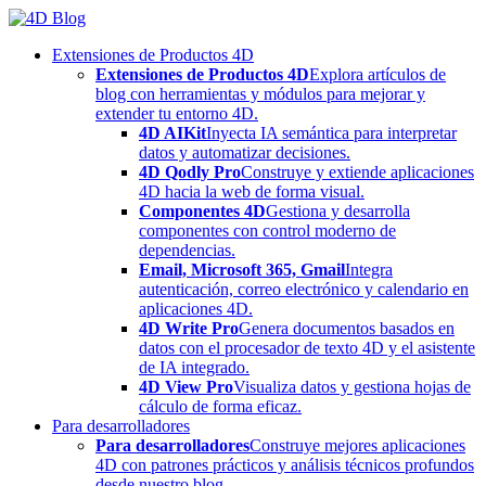
Skip
to
Extensiones de Productos 4D
content
Extensiones de Productos 4D
Explora artículos de
blog con herramientas y módulos para mejorar y
extender tu entorno 4D.
4D AIKit
Inyecta IA semántica para interpretar
datos y automatizar decisiones.
4D Qodly Pro
Construye y extiende aplicaciones
4D hacia la web de forma visual.
Componentes 4D
Gestiona y desarrolla
componentes con control moderno de
dependencias.
Email, Microsoft 365, Gmail
Integra
autenticación, correo electrónico y calendario en
aplicaciones 4D.
4D Write Pro
Genera documentos basados en
datos con el procesador de texto 4D y el asistente
de IA integrado.
4D View Pro
Visualiza datos y gestiona hojas de
cálculo de forma eficaz.
Para desarrolladores
Para desarrolladores
Construye mejores aplicaciones
4D con patrones prácticos y análisis técnicos profundos
desde nuestro blog.