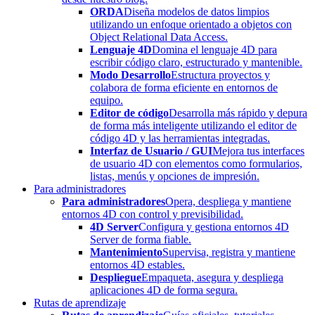
ORDA
Diseña modelos de datos limpios
utilizando un enfoque orientado a objetos con
Object Relational Data Access.
Lenguaje 4D
Domina el lenguaje 4D para
escribir código claro, estructurado y mantenible.
Modo Desarrollo
Estructura proyectos y
colabora de forma eficiente en entornos de
equipo.
Editor de código
Desarrolla más rápido y depura
de forma más inteligente utilizando el editor de
código 4D y las herramientas integradas.
Interfaz de Usuario / GUI
Mejora tus interfaces
de usuario 4D con elementos como formularios,
listas, menús y opciones de impresión.
Para administradores
Para administradores
Opera, despliega y mantiene
entornos 4D con control y previsibilidad.
4D Server
Configura y gestiona entornos 4D
Server de forma fiable.
Mantenimiento
Supervisa, registra y mantiene
entornos 4D estables.
Despliegue
Empaqueta, asegura y despliega
aplicaciones 4D de forma segura.
Rutas de aprendizaje