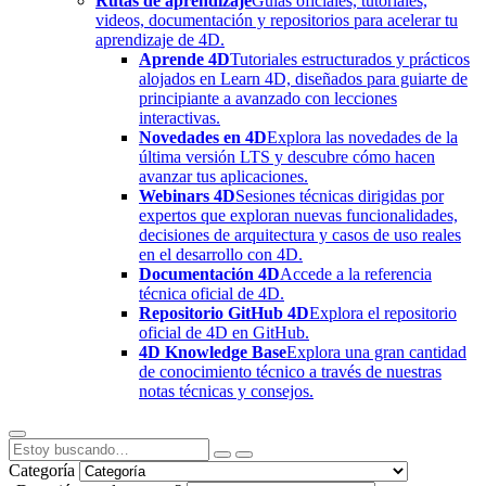
Rutas de aprendizaje
Guías oficiales, tutoriales,
videos, documentación y repositorios para acelerar tu
aprendizaje de 4D.
Aprende 4D
Tutoriales estructurados y prácticos
alojados en Learn 4D, diseñados para guiarte de
principiante a avanzado con lecciones
interactivas.
Novedades en 4D
Explora las novedades de la
última versión LTS y descubre cómo hacen
avanzar tus aplicaciones.
Webinars 4D
Sesiones técnicas dirigidas por
expertos que exploran nuevas funcionalidades,
decisiones de arquitectura y casos de uso reales
en el desarrollo con 4D.
Documentación 4D
Accede a la referencia
técnica oficial de 4D.
Repositorio GitHub 4D
Explora el repositorio
oficial de 4D en GitHub.
4D Knowledge Base
Explora una gran cantidad
de conocimiento técnico a través de nuestras
notas técnicas y consejos.
Categoría