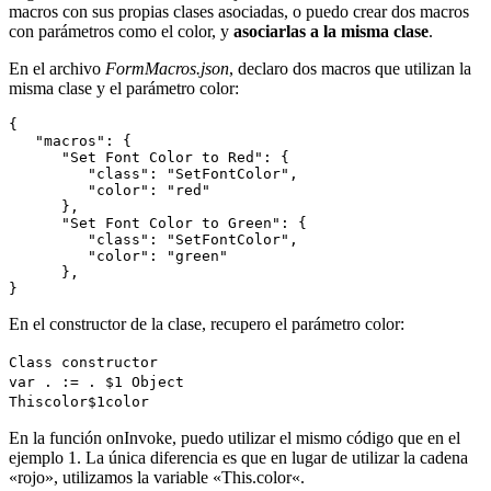
macros con sus propias clases asociadas, o puedo crear dos macros
con parámetros como el color, y
asociarlas a la misma clase
.
En el archivo
FormMacros.json
, declaro dos macros que utilizan la
misma clase y el parámetro color:
{

   "macros": {

      "Set Font Color to Red": {

         "class": "SetFontColor",

         "color": "red"

      },

      "Set Font Color to Green": { 

         "class": "SetFontColor", 

         "color": "green"

      },

En el constructor de la clase, recupero el parámetro color:
Class constructor
var
. := .
$1
Object
This
color
$1
color
En la función
onInvoke
, puedo utilizar el mismo código que en el
ejemplo 1. La única diferencia es que en lugar de utilizar la cadena
«rojo», utilizamos la variable «
This
.
color
«.