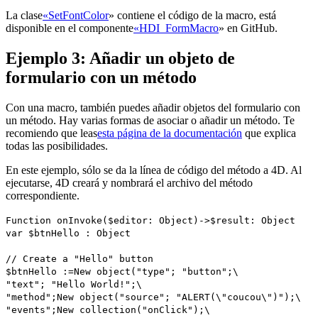
La clase
«SetFontColor
» contiene el código de la macro, está
disponible en el componente
«HDI_FormMacro
» en GitHub.
Ejemplo 3: Añadir un objeto de
formulario con un método
Con una macro, también puedes añadir objetos del formulario con
un método. Hay varias formas de asociar o añadir un método. Te
recomiendo que leas
esta página de la documentación
que explica
todas las posibilidades.
En este ejemplo, sólo se da la línea de código del método a 4D. Al
ejecutarse, 4D creará y nombrará el archivo del método
correspondiente.
Function onInvoke
(
$editor
:
Object
)->
$result
:
Object
var
$btnHello
:
Object
// Create a "Hello" button
$btnHello
:=
New object
("type"; "button";
\
"text"; "Hello World!";
\
"method";
New object
("source"; "ALERT(\"coucou\")");
\
"events";
New collection
("onClick");
\