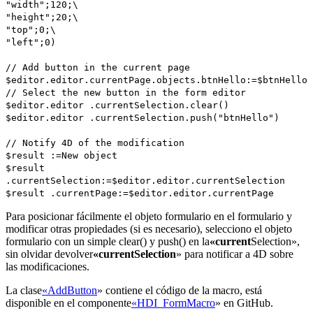
"width";120;
\
"height";20;
\
"top";0;
\
"left";0)
// Add button in the current page
$editor.
editor
.
currentPage
.
objects
.
btnHello
:=
$btnHello
// Select the new button in the form editor
$editor.
editor
.
currentSelection
.
clear
()
$editor.
editor
.
currentSelection
.
push
("btnHello")
// Notify 4D of the modification
$result
:=
New object
$result
.
currentSelection
:=
$editor.
editor
.
currentSelection
$result
.
currentPage
:=
$editor.
editor
.
currentPage
Para posicionar fácilmente el objeto formulario en el formulario y
modificar otras propiedades (si es necesario), selecciono el objeto
formulario con un simple
clear
() y
push
() en la
«current
Selection»,
sin olvidar devolver
«currentSelection
» para notificar a 4D sobre
las modificaciones.
La clase
«AddButton
» contiene el código de la macro, está
disponible en el componente
«HDI_FormMacro
» en GitHub.