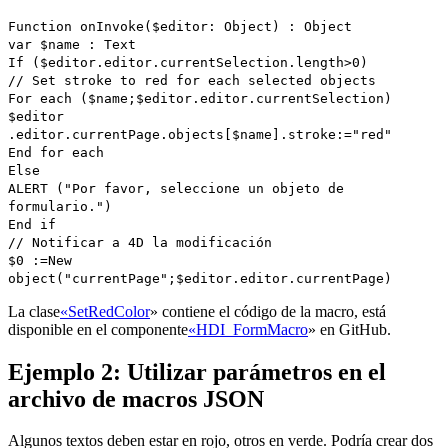
Function onInvoke
(
$editor
:
Object
) :
Object
var
$name
:
Text
If
(
$editor
.
editor
.
currentSelection
.
length
>0)
// Set stroke to red for each selected objects
For each
(
$name
;
$editor
.
editor
.
currentSelection
)
$editor
.
editor
.
currentPage
.
objects
[
$name
].
stroke
:="red"
End for each
Else
ALERT
("Por favor, seleccione un objeto de
formulario.")
End if
// Notificar a 4D la modificación
$0
:=
New
object
("currentPage";
$editor
.
editor
.
currentPage
)
La clase
«SetRedColor
» contiene el código de la macro, está
disponible en el componente
«HDI_FormMacro
» en GitHub.
Ejemplo 2: Utilizar parámetros en el
archivo de macros JSON
Algunos textos deben estar en rojo, otros en verde. Podría crear dos