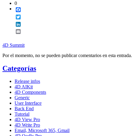
0
Facebook
Twitter
LinkedIn
Email
4D Summit
Por el momento, no se pueden publicar comentarios en esta entrada.
Categorías
Release infos
4D AIKit
4D Components
Generic
User Interface
Back End
Tutorial
4D View Pro
4D Write Pro
Email, Microsoft 365, Gmail
4D Qodly Pro