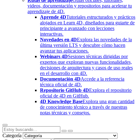
Rutas de aprendizaje
Guías oficiales, tutoriales,
videos, documentación y repositorios para acelerar tu
aprendizaje de 4D.
Aprende 4D
Tutoriales estructurados y prácticos
alojados en Learn 4D, diseñados para guiarte de
principiante a avanzado con lecciones
interactivas.
Novedades en 4D
Explora las novedades de la
última versión LTS y descubre cómo hacen
avanzar tus aplicaciones.
Webinars 4D
Sesiones técnicas dirigidas por
expertos que exploran nuevas funcionalidades,
decisiones de arquitectura y casos de uso reales
en el desarrollo con 4D.
Documentación 4D
Accede a la referencia
técnica oficial de 4D.
Repositorio GitHub 4D
Explora el repositorio
oficial de 4D en GitHub.
4D Knowledge Base
Explora una gran cantidad
de conocimiento técnico a través de nuestras
notas técnicas y consejos.
Categoría