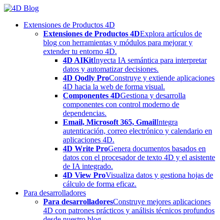
Skip
to
Extensiones de Productos 4D
content
Extensiones de Productos 4D
Explora artículos de
blog con herramientas y módulos para mejorar y
extender tu entorno 4D.
4D AIKit
Inyecta IA semántica para interpretar
datos y automatizar decisiones.
4D Qodly Pro
Construye y extiende aplicaciones
4D hacia la web de forma visual.
Componentes 4D
Gestiona y desarrolla
componentes con control moderno de
dependencias.
Email, Microsoft 365, Gmail
Integra
autenticación, correo electrónico y calendario en
aplicaciones 4D.
4D Write Pro
Genera documentos basados en
datos con el procesador de texto 4D y el asistente
de IA integrado.
4D View Pro
Visualiza datos y gestiona hojas de
cálculo de forma eficaz.
Para desarrolladores
Para desarrolladores
Construye mejores aplicaciones
4D con patrones prácticos y análisis técnicos profundos
desde nuestro blog.