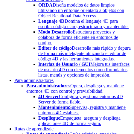
ORDA
Diseña modelos de datos limpios
utilizando un enfoque orientado a objetos con
Object Relational Data Access.
Lenguaje 4D
Domina el lenguaje 4D para
escribir código claro, estructurado y mantenible.
Modo Desarrollo
Estructura proyectos y
colabora de forma eficiente en entornos de
equipo.
Editor de código
Desarrolla más rápido y depura
de forma más inteligente utilizando el editor de
código 4D y las herramientas integradas.
Interfaz de Usuario / GUI
Mejora tus interfaces
de usuario 4D con elementos como formularios,
listas, menús y opciones de impresión.
Para administradores
Para administradores
Opera, despliega y mantiene
entornos 4D con control y previsibilidad.
4D Server
Configura y gestiona entornos 4D
Server de forma fiable.
Mantenimiento
Supervisa, registra y mantiene
entornos 4D estables.
Despliegue
Empaqueta, asegura y despliega
aplicaciones 4D de forma segura.
Rutas de aprendizaje