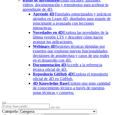
Rutas de aprendizaje
Guías oficiales, tutoriales,
videos, documentación y repositorios para acelerar tu
aprendizaje de 4D.
Aprende 4D
Tutoriales estructurados y prácticos
alojados en Learn 4D, diseñados para guiarte de
principiante a avanzado con lecciones
interactivas.
Novedades en 4D
Explora las novedades de la
última versión LTS y descubre cómo hacen
avanzar tus aplicaciones.
Webinars 4D
Sesiones técnicas dirigidas por
expertos que exploran nuevas funcionalidades,
decisiones de arquitectura y casos de uso reales
en el desarrollo con 4D.
Documentación 4D
Accede a la referencia
técnica oficial de 4D.
Repositorio GitHub 4D
Explora el repositorio
oficial de 4D en GitHub.
4D Knowledge Base
Explora una gran cantidad
de conocimiento técnico a través de nuestras
notas técnicas y consejos.
Categoría