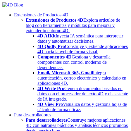
Skip
to
Extensiones de Productos 4D
content
Extensiones de Productos 4D
Explora artículos de
blog con herramientas y módulos para mejorar y
extender tu entorno 4D.
4D AIKit
Inyecta IA semántica para interpretar
datos y automatizar decisiones.
4D Qodly Pro
Construye y extiende aplicaciones
4D hacia la web de forma visual.
Componentes 4D
Gestiona y desarrolla
componentes con control moderno de
dependencias.
Email, Microsoft 365, Gmail
Integra
autenticación, correo electrónico y calendario en
aplicaciones 4D.
4D Write Pro
Genera documentos basados en
datos con el procesador de texto 4D y el asistente
de IA integrado.
4D View Pro
Visualiza datos y gestiona hojas de
cálculo de forma eficaz.
Para desarrolladores
Para desarrolladores
Construye mejores aplicaciones
4D con patrones prácticos y análisis técnicos profundos
desde nuestro blog.