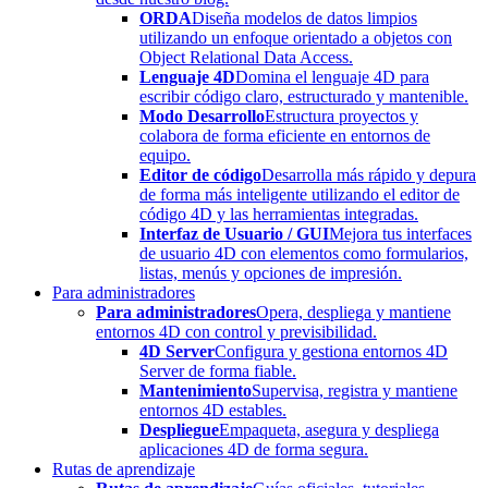
ORDA
Diseña modelos de datos limpios
utilizando un enfoque orientado a objetos con
Object Relational Data Access.
Lenguaje 4D
Domina el lenguaje 4D para
escribir código claro, estructurado y mantenible.
Modo Desarrollo
Estructura proyectos y
colabora de forma eficiente en entornos de
equipo.
Editor de código
Desarrolla más rápido y depura
de forma más inteligente utilizando el editor de
código 4D y las herramientas integradas.
Interfaz de Usuario / GUI
Mejora tus interfaces
de usuario 4D con elementos como formularios,
listas, menús y opciones de impresión.
Para administradores
Para administradores
Opera, despliega y mantiene
entornos 4D con control y previsibilidad.
4D Server
Configura y gestiona entornos 4D
Server de forma fiable.
Mantenimiento
Supervisa, registra y mantiene
entornos 4D estables.
Despliegue
Empaqueta, asegura y despliega
aplicaciones 4D de forma segura.
Rutas de aprendizaje