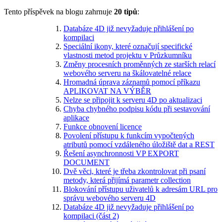
Tento příspěvek na blogu zahrnuje
20 tipů
:
Databáze 4D již nevyžaduje přihlášení po
kompilaci
Speciální ikony, které označují specifické
vlastnosti metod projektu v Průzkumníku
Změny procesních proměnných ze starších relací
webového serveru na škálovatelné relace
Hromadná úprava záznamů pomocí příkazu
APLIKOVAT NA VÝBĚR
Nelze se připojit k serveru 4D po aktualizaci
Chyba chybného podpisu kódu při sestavování
aplikace
Funkce obnovení licence
Povolení přístupu k funkcím vypočtených
atributů pomocí vzdáleného úložiště dat a REST
Řešení asynchronnosti VP EXPORT
DOCUMENT
Dvě věci, které je třeba zkontrolovat při psaní
metody, která přijímá parametr collection
Blokování přístupu uživatelů k adresám URL pro
správu webového serveru 4D
Databáze 4D již nevyžaduje přihlášení po
kompilaci (část 2)