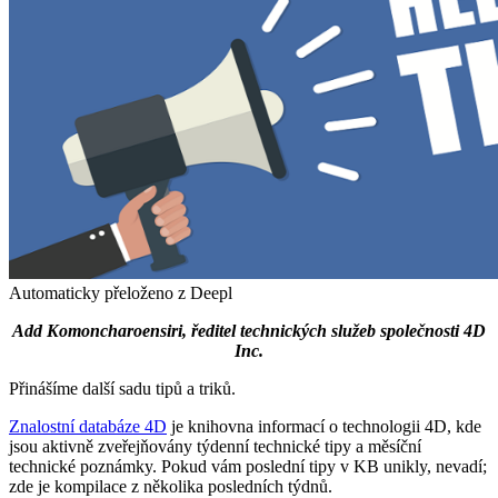
Automaticky přeloženo z Deepl
Add Komoncharoensiri, ředitel technických služeb společnosti 4D
Inc.
Přinášíme další sadu tipů a triků.
Znalostní databáze 4D
je knihovna informací o technologii 4D, kde
jsou aktivně zveřejňovány týdenní technické tipy a měsíční
technické poznámky. Pokud vám poslední tipy v KB unikly, nevadí;
zde je kompilace z několika posledních týdnů.