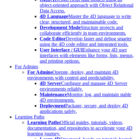
object-oriented approach with Object Relational
Data Access.
4D Language
Master the 4D language to write
clear, structured, and maintainable code.
Development Mode
Structure projects and
collaborate efficiently in team environments.
Code Editor
Develop faster and debug smarter
using the 4D code editor and integrated tools.
User Interface / GUI
Enhance your 4D user
interfaces with elements like forms, lists, menus,
and printing options.
For Admins
For Admins
Operate, deploy, and maintain 4D
environments with control and predictability.
4D Server
Configure and manage 4D Server
environments reliably.
Maintenance
Monitor, log, and maintain stable
4D environments.
Deployment
Package, secure, and deploy 4D
applications safely.
Learning Paths
Learning Paths
Official guides, tutorials, videos,
documentation, and repositories to accelerate your 4D
learning journey.