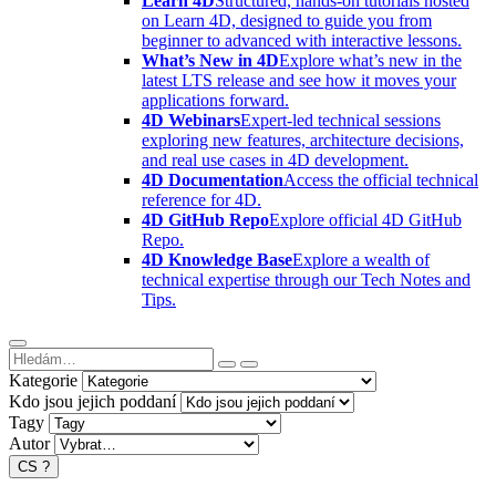
Learn 4D
Structured, hands-on tutorials hosted
on Learn 4D, designed to guide you from
beginner to advanced with interactive lessons.
What’s New in 4D
Explore what’s new in the
latest LTS release and see how it moves your
applications forward.
4D Webinars
Expert-led technical sessions
exploring new features, architecture decisions,
and real use cases in 4D development.
4D Documentation
Access the official technical
reference for 4D.
4D GitHub Repo
Explore official 4D GitHub
Repo.
4D Knowledge Base
Explore a wealth of
technical expertise through our Tech Notes and
Tips.
Kategorie
Kdo jsou jejich poddaní
Tagy
Autor
CS
?