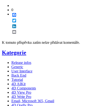
0
Facebook
Twitter
LinkedIn
Email
K tomuto příspěvku zatím nelze přidávat komentáře.
Kategorie
Release infos
Generic
User Interface
Back End
Tutorial
4D AIKit
4D Components
4D View Pro
4D Write Pro
Email, Microsoft 365, Gmail
4D Qodly Pro