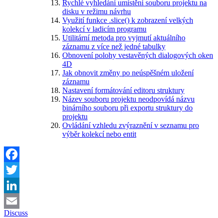
Rychlé vyhledání umístění souboru projektu na
disku v režimu návrhu
Využití funkce .slice() k zobrazení velkých
kolekcí v ladicím programu
Utilitární metoda pro vyjmutí aktuálního
záznamu z více než jedné tabulky
Obnovení polohy vestavěných dialogových oken
4D
Jak obnovit změny po neúspěšném uložení
záznamu
Nastavení formátování editoru struktury
Název souboru projektu neodpovídá názvu
binárního souboru při exportu struktury do
projektu
Ovládání vzhledu zvýraznění v seznamu pro
výběr kolekcí nebo entit
Facebook
Twitter
LinkedIn
Discuss
Email