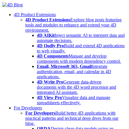
Skip
to
4D Product Extensions
content
4D Product Extensions
Explore blog posts featuring
tools and modules to enhance and extend your 4D
environment.
4D AIKit
Inject semantic AI to interpret data and
automate decisions.
4D Qodly Pro
Build and extend 4D applications
to web visually.
4D Components
Manage and develop
components with modern dependency control.
Email, Microsoft 365, Gmail
Integrate
authentication, email, and calendar in 4D
applications.
4D Write Pro
Generate data-driven
documents with the 4D word processor and
integrated AI assistant.
4D View Pro
Visualize data and manage
spreadsheets effectively.
For Developers
For Developers
Build better 4D applications with
practical patterns and technical deep dives from our
blog.
ORDA
Design clean data models using an